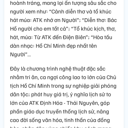
hoành tráng, mang lại ấn tượng sâu sắc cho
người xem như: “Cảnh diễn thơ và tổ khúc
hát múa: ATK nhớ ơn Người”; “Diễn thơ: Bác
Hồ người cho em tất cả”; “Tổ khúc kịch, thơ,
hát, múa: Từ ATK đến Điện Biên”; “Hòa tấu
dàn nhạc: Hồ Chí Minh đẹp nhất tên
Người”…
Đây là chương trình nghệ thuật đặc sắc
nhằm tri ân, ca ngợi công lao to lớn của Chủ
tịch Hồ Chí Minh trong sự nghiệp giải phóng
dân tộc; phát huy giá trị, ý nghĩa lịch sử to
lớn của ATK Định Hóa - Thái Nguyên, góp
phần giáo dục truyền thống lịch sử, nâng
cao đời sống văn hóa, tinh thần của đồng