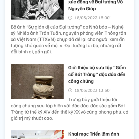
xúc động về Đại tướng Võ
Nguyên Giáp
18/05/2023 15:00’
Bộ ảnh “Sự giản dị của Đại tướng” do Nhà báo – Nghệ
sỹ Nhiếp ảnh Trần Tuấn, nguyên phóng viên Thông tấn
xã Việt Nam (TTXVN) chụp đã để lại cho người xem ấn
tượng khó quên về một vị Đại tướng tài ba, nhưng rất
đỗi bình dị, gần gũi.
Giới thiệu bộ sưu tập “Gốm
cổ Bát Tràng” độc đáo đến
công chúng
18/05/2023 13:50’
Trưng bày giới thiệu tới
công chúng sưu tập hiện vật độc đáo, đặc sắc gốm Bát
Tràng từ thế kỷ XIV đến thế kỷ XX vô cùng phong phú, có
giá trị mỹ thuật cao.
Khai mạc Triển lãm ảnh