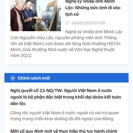
Nghệ sỹ nhiếp ảnh Minh
Lộc: Những bức ảnh đi vào
lịch sử
18/05/2023 07:00’
Nghệ sỹ nhiếp ảnh Minh Lộc
(tức Nguyễn Hữu Lộc, nguyên phóng viên ảnh Thông
tấn xã Việt Nam) vừa được xét tặng Giải thưởng Hồ Chí
Minh, Giải thưởng Nhà nước về Văn học Nghệ thuật
năm 2022.
Chính sách mới
Nghị quyết số 23-NQ/TW: Người Việt Nam ở nước
ngoài là bộ phận đặc biệt trong khối đại đoàn kết toàn
dân tộc
Công tác người Việt Nam ở nước ngoài có vai trò quan
trọng trong triển khai đường lối đối ngoại của Đảng.
Một số quy định mới về thực hiện thủ tục hành chính