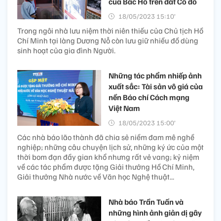
của Bác Hồ trên đất Cố đô
18/05/2023 15:10’
Trong ngôi nhà lưu niệm thời niên thiếu của Chủ tịch Hồ
Chí Minh tại làng Dương Nỗ còn lưu giữ nhiều đồ dùng
sinh hoạt của gia đình Người.
Những tác phẩm nhiếp ảnh
xuất sắc: Tài sản vô giá của
nền Báo chí Cách mạng
Việt Nam
18/05/2023 15:00’
Các nhà báo lão thành đã chia sẻ niềm đam mê nghề
nghiệp; những câu chuyện lịch sử, những ký ức của một
thời bom đạn đầy gian khổ nhưng rất vẻ vang; kỷ niệm
về các tác phẩm được tặng Giải thưởng Hồ Chí Minh,
Giải thưởng Nhà nước về Văn học Nghệ thuật...
Nhà báo Trần Tuấn và
những hình ảnh giản dị gây