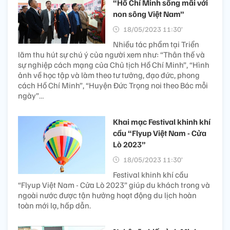
“Hồ Chí Minh sống mãi với
non sông Việt Nam”
18/05/2023 11:30’
Nhiều tác phẩm tại Triển
lãm thu hút sự chú ý của người xem như: “Thân thế và
sự nghiệp cách mạng của Chủ tịch Hồ Chí Minh”, “Hình
ảnh về học tập và làm theo tư tưởng, đạo đức, phong
cách Hồ Chí Minh”, “Huyện Đức Trọng noi theo Bác mỗi
ngày”…
Khai mạc Festival khinh khí
cầu “Flyup Việt Nam - Cửa
Lò 2023”
18/05/2023 11:30’
Festival khinh khí cầu
“Flyup Việt Nam - Cửa Lò 2023” giúp du khách trong và
ngoài nước được tận hưởng hoạt động du lịch hoàn
toàn mới lạ, hấp dẫn.