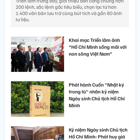
Triển lãm trưng bày, giới thiệu đến công chúng hơn
200 lệnh, sắc lệnh gốc tiêu biểu, chọn lọc từ hơn
1.400 văn bản lưu trữ cùng bút tích và gần 80 ảnh
tư liệu.
Khai mạc Triển lãm ảnh
“Hồ Chí Minh sống mãi với
non sông Việt Nam”
Phát hành Cuốn "Nhật ký
trong tù" nhân kỷ niệm
Ngày sinh Chủ tịch Hồ Chí
Minh
Kỷ niệm Ngày sinh Chủ tịch
Hồ Chí Minh: Phát huy giá