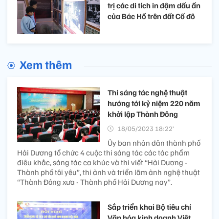
trị các di tích in đậm dấu ấn
của Bác Hồ trên đất Cố đô
Xem thêm
Thi sáng tác nghệ thuật
hướng tới kỷ niệm 220 năm
khởi lập Thành Đông
18/05/2023 18:22’
Ủy ban nhân dân thành phố
Hải Dương tổ chức 4 cuộc thi sáng tác các tác phẩm
điêu khắc, sáng tác ca khúc và thi viết “Hải Dương -
Thành phố tôi yêu”, thi ảnh và triển lãm ảnh nghệ thuật
“Thành Đông xưa - Thành phố Hải Dương nay”.
Sắp triển khai Bộ tiêu chí
Văn hóa kinh doanh Việt