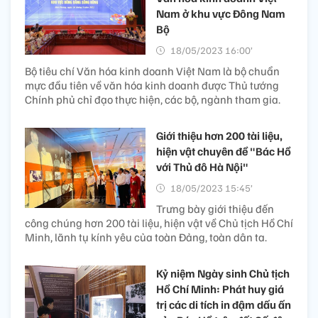
Nam ở khu vực Đông Nam
Bộ
18/05/2023 16:00’
Bộ tiêu chí Văn hóa kinh doanh Việt Nam là bộ chuẩn
mực đầu tiên về văn hóa kinh doanh được Thủ tướng
Chính phủ chỉ đạo thực hiện, các bộ, ngành tham gia.
Giới thiệu hơn 200 tài liệu,
hiện vật chuyên đề "Bác Hồ
với Thủ đô Hà Nội"
18/05/2023 15:45’
Trưng bày giới thiệu đến
công chúng hơn 200 tài liệu, hiện vật về Chủ tịch Hồ Chí
Minh, lãnh tụ kính yêu của toàn Đảng, toàn dân ta.
Kỷ niệm Ngày sinh Chủ tịch
Hồ Chí Minh: Phát huy giá
trị các di tích in đậm dấu ấn