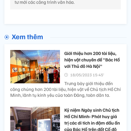
tư mới các công trình văn hóa.
Xem thêm
Giới thiệu hơn 200 tài liệu,
hiện vật chuyên đề "Bác Hồ
với Thủ đô Hà Nội"
18/05/2023 15:45’
Trưng bày giới thiệu đến
công chúng hơn 200 tài liệu, hiện vật về Chủ tịch Hồ Chí
Minh, lãnh tụ kính yêu của toàn Đảng, toàn dân ta.
Kỷ niệm Ngày sinh Chủ tịch
Hồ Chí Minh: Phát huy giá
trị các di tích in đậm dấu ấn
của Bác Hồ trên đất Cố đô