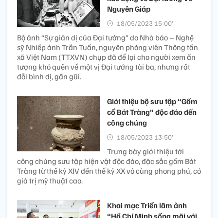
Nguyên Giáp
18/05/2023 15:00’
Bộ ảnh “Sự giản dị của Đại tướng” do Nhà báo – Nghệ
sỹ Nhiếp ảnh Trần Tuấn, nguyên phóng viên Thông tấn
xã Việt Nam (TTXVN) chụp đã để lại cho người xem ấn
tượng khó quên về một vị Đại tướng tài ba, nhưng rất
đỗi bình dị, gần gũi.
Giới thiệu bộ sưu tập “Gốm
cổ Bát Tràng” độc đáo đến
công chúng
18/05/2023 13:50’
Trưng bày giới thiệu tới
công chúng sưu tập hiện vật độc đáo, đặc sắc gốm Bát
Tràng từ thế kỷ XIV đến thế kỷ XX vô cùng phong phú, có
giá trị mỹ thuật cao.
Khai mạc Triển lãm ảnh
“Hồ Chí Minh sống mãi với