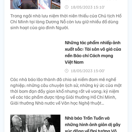
18/05/2023 15:10’
Trong ngôi nhà lưu niệm thời niên thiếu của Chủ tịch Hồ
Chí Minh tại làng Dương Nỗ còn lưu giữ nhiều đồ dùng
sinh hoạt của gia đình Người.
Những tác phẩm nhiếp ảnh
xuất sắc: Tài sản vô giá của
nền Báo chí Cách mạng
Việt Nam
18/05/2023 15:00’
Các nhà báo lão thành đã chia sẻ niềm đam mê nghề
nghiệp; những câu chuyện lịch sử, những ký ức của một
thời bom đạn đầy gian khổ nhưng rất vẻ vang; kỷ niệm
về các tác phẩm được tặng Giải thưởng Hồ Chí Minh,
Giải thưởng Nhà nước về Văn học Nghệ thuật...
Nhà báo Trần Tuấn và
những hình ảnh giản dị gây
xúc động về Đại tướng Võ