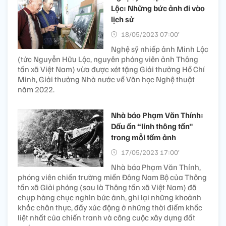
Lộc: Những bức ảnh đi vào
lịch sử
18/05/2023 07:00’
Nghệ sỹ nhiếp ảnh Minh Lộc
(tức Nguyễn Hữu Lộc, nguyên phóng viên ảnh Thông
tấn xã Việt Nam) vừa được xét tặng Giải thưởng Hồ Chí
Minh, Giải thưởng Nhà nước về Văn học Nghệ thuật
năm 2022.
Nhà báo Phạm Văn Thính:
Dấu ấn “lính thông tấn"
trong mỗi tấm ảnh
17/05/2023 17:00’
Nhà báo Phạm Văn Thính,
phóng viên chiến trường miền Đông Nam Bộ của Thông
tấn xã Giải phóng (sau là Thông tấn xã Việt Nam) đã
chụp hàng chục nghìn bức ảnh, ghi lại những khoảnh
khắc chân thực, đầy xúc động ở những thời điểm khốc
liệt nhất của chiến tranh và công cuộc xây dựng đất