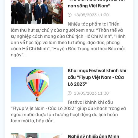
non sông Việt Nam”
18/05/2023 11:30’
Nhiều tác phẩm tại Triển
lãm thu hút sự chú ý của người xem như: “Thân thế và
sự nghiệp cách mạng của Chủ tịch Hồ Chí Minh”, “Hình
ảnh về học tập và làm theo tư tưởng, đạo đức, phong
cách Hồ Chí Minh”, “Huyện Đức Trọng noi theo Bác mỗi
ngày”…
Khai mạc Festival khinh khí
cầu “Flyup Việt Nam - Cửa
Lò 2023”
18/05/2023 11:30’
Festival khinh khí cầu
“Flyup Việt Nam - Cửa Lò 2023” giúp du khách trong và
ngoài nước được tận hưởng hoạt động du lịch hoàn
toàn mới lạ, hấp dẫn.
Nghệ sỹ nhiếp ảnh Minh