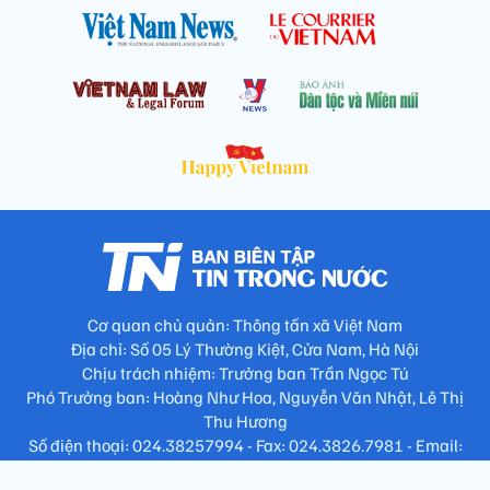
Cơ quan chủ quản: Thông tấn xã Việt Nam
Địa chỉ: Số 05 Lý Thường Kiệt, Cửa Nam, Hà Nội
Chịu trách nhiệm: Trưởng ban Trần Ngọc Tú
Phó Trưởng ban: Hoàng Như Hoa, Nguyễn Văn Nhật, Lê Thị
Thu Hương
Số điện thoại: 024.38257994 - Fax: 024.3826.7981 - Email:
tap.phongbien@gmail.com