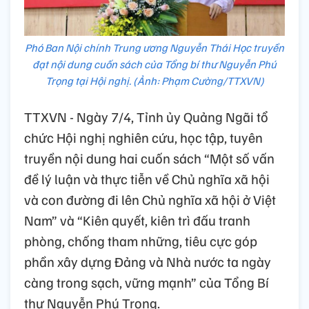
Phó Ban Nội chính Trung ương Nguyễn Thái Học truyền
đạt nội dung cuốn sách của Tổng bí thư Nguyễn Phú
Trọng tại Hội nghị. (Ảnh: Phạm Cường/TTXVN)
TTXVN - Ngày 7/4, Tỉnh ủy Quảng Ngãi tổ
chức Hội nghị nghiên cứu, học tập, tuyên
truyền nội dung hai cuốn sách “Một số vấn
đề lý luận và thực tiễn về Chủ nghĩa xã hội
và con đường đi lên Chủ nghĩa xã hội ở Việt
Nam” và “Kiên quyết, kiên trì đấu tranh
phòng, chống tham những, tiêu cực góp
phần xây dựng Đảng và Nhà nước ta ngày
càng trong sạch, vững mạnh” của Tổng Bí
thư Nguyễn Phú Trọng.