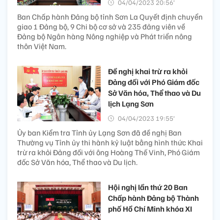
04/04/2023 20:56’
Ban Chấp hành Đảng bộ tỉnh Sơn La Quyết định chuyển
giao 1 Đảng bộ, 9 Chi bộ cơ sở và 235 đảng viên về
Đảng bộ Ngân hàng Nông nghiệp và Phát triển nông
thôn Việt Nam.
Đề nghị khai trừ ra khỏi
Đảng đối với Phó Giám đốc
Sở Văn hóa, Thể thao và Du
lịch Lạng Sơn
04/04/2023 19:55’
Ủy ban Kiểm tra Tỉnh ủy Lạng Sơn đã đề nghị Ban
Thường vụ Tỉnh ủy thi hành kỷ luật bằng hình thức Khai
trừ ra khỏi Đảng đối với ông Hoàng Thế Vinh, Phó Giám
đốc Sở Văn hóa, Thể thao và Du lịch.
Hội nghị lần thứ 20 Ban
Chấp hành Đảng bộ Thành
phố Hồ Chí Minh khóa XI