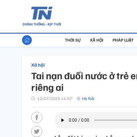
THỜI SỰ
XÃ HỘI
PHÁP LUẬT
Xã hội
Tai nạn đuối nước ở trẻ
riêng ai
12/07/2025 14:57’
Hà Nội