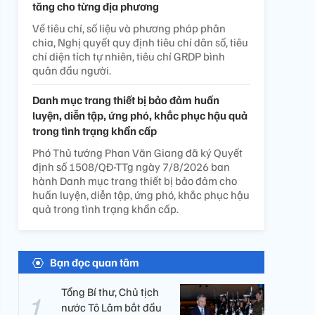
tăng cho từng địa phương
Về tiêu chí, số liệu và phương pháp phân
chia, Nghị quyết quy định tiêu chí dân số, tiêu
chí diện tích tự nhiên, tiêu chí GRDP bình
quân đầu người.
Danh mục trang thiết bị bảo đảm huấn
luyện, diễn tập, ứng phó, khắc phục hậu quả
trong tình trạng khẩn cấp
Phó Thủ tướng Phan Văn Giang đã ký Quyết
định số 1508/QĐ-TTg ngày 7/8/2026 ban
hành Danh mục trang thiết bị bảo đảm cho
huấn luyện, diễn tập, ứng phó, khắc phục hậu
quả trong tình trạng khẩn cấp.
Bạn đọc quan tâm
Tổng Bí thư, Chủ tịch
nước Tô Lâm bắt đầu