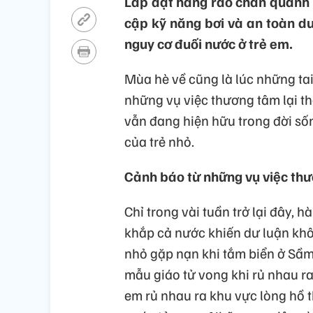
Lắp đặt hàng rào chắn quanh 
cập kỹ năng bơi và an toàn d
nguy cơ đuối nước ở trẻ em.
Mùa hè về cũng là lúc những tai
những vụ việc thương tâm lại 
vẫn đang hiện hữu trong đời số
của trẻ nhỏ.
Cảnh báo từ những vụ việc th
Chỉ trong vài tuần trở lại đây, 
khắp cả nước khiến dư luận kh
nhỏ gặp nạn khi tắm biển ở Sầm 
mẫu giáo tử vong khi rủ nhau ra
em rủ nhau ra khu vực lòng hồ 