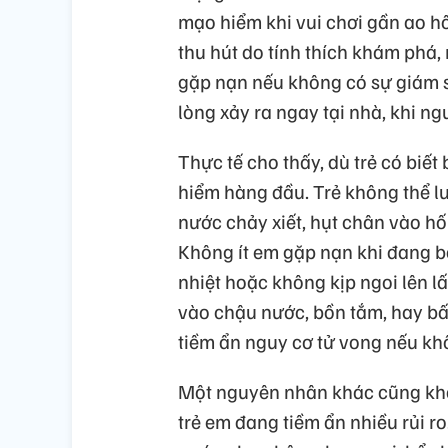
mạo hiểm khi vui chơi gần ao hồ,
thu hút do tính thích khám phá
gặp nạn nếu không có sự giám s
lòng xảy ra ngay tại nhà, khi ng
Thực tế cho thấy, dù trẻ có biết
hiểm hàng đầu. Trẻ không thể 
nước chảy xiết, hụt chân vào hố
Không ít em gặp nạn khi đang bơ
nhiệt hoặc không kịp ngoi lên l
vào chậu nước, bồn tắm, hay bất
tiềm ẩn nguy cơ tử vong nếu khô
Một nguyên nhân khác cũng khô
trẻ em đang tiềm ẩn nhiều rủi r