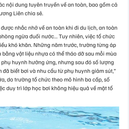
ác nội dung tuyên truyền về an toàn, bao gồm cả
ơng Liên chia sẻ.
 được nhắc nhở về an toàn khi đi du lịch, an toàn
 phòng ngừa đuối nước… Tuy nhiên, việc tổ chức
hiều khó khăn. Những năm trước, trường từng áp
 bằng vật liệu nhựa có thể tháo dỡ sau mỗi mùa
c phụ huynh hưởng ứng, nhưng sau đó số lượng
đã biết bơi và nhu cầu từ phụ huynh giảm sút,”
a, do trường tổ chức theo mô hình ba cấp, số
iệc duy trì lớp học bơi không hiệu quả về mặt tổ