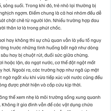
 sông suối. Trong khi đó, trẻ nhỏ lại thường bị
, nghịch ngợm. Điểm chung là cả hai nhóm đều dễ
át chặt chẽ từ người lớn. Nhiều trường hợp đau
ười thân lơ là trong phút chốc.
 bơi hay không thì sự chủ quan vẫn là yếu tố nguy
lường trước những tình huống bất ngờ như dòng
 sâu hay bị chuột rút, đuối sức giữa chừng.
i hoặc lặn, do ngạt nước, cơ thể đột ngột mất
ấy hơi. Ngoài ra, các trường hợp như ngã úp mặt
 ngờ ngất xỉu khi vừa tiếp xúc với nước cũng đều
ng được phát hiện và cấp cứu kịp thời.
ng thể xem nhẹ là môi trường sống xung quanh
o. Không ít gia đình vẫn để các vật dụng chứa