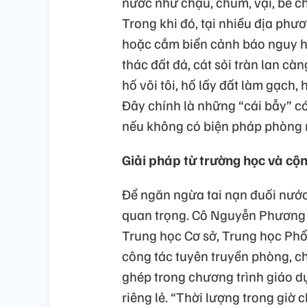
nước như chậu, chum, vại, bể c
Trong khi đó, tại nhiều địa phư
hoặc cắm biển cảnh báo nguy hi
thác đất đá, cát sỏi tràn lan cà
hố vôi tôi, hố lấy đất làm gạch
Đây chính là những “cái bẫy” có
nếu không có biện pháp phòng 
Giải pháp từ trường học và cộ
Để ngăn ngừa tai nạn đuối nước,
quan trọng. Cô Nguyễn Phương L
Trung học Cơ sở, Trung học Phổ
công tác tuyên truyền phòng, c
ghép trong chương trình giáo dục
riêng lẻ. “Thời lượng trong giờ