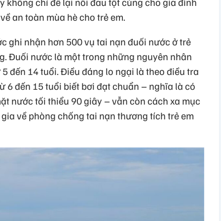
 không chỉ để lại nỗi đau tột cùng cho gia đình
về an toàn mùa hè cho trẻ em.
 ghi nhận hơn 500 vụ tai nạn đuối nước ở trẻ
ng. Đuối nước là một trong những nguyên nhân
5 đến 14 tuổi. Điều đáng lo ngại là theo điều tra
 6 đến 15 tuổi biết bơi đạt chuẩn – nghĩa là có
 mặt nước tối thiểu 90 giây – vẫn còn cách xa mục
gia về phòng chống tai nạn thương tích trẻ em