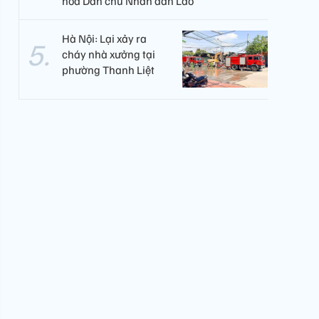
hòa Dân chủ Nhân dân Lào
Hà Nội: Lại xảy ra
cháy nhà xưởng tại
phường Thanh Liệt