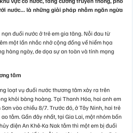
khu vực có nước, tăng cường truyền thông, phổ
ưới nước... là những giải pháp nhằm ngăn ngừa
 nạn đuối nước ở trẻ em gia tăng. Nỗi đau từ
thêm một lần nhắc nhở cộng đồng về hiểm họa
ng hàng ngày, đe dọa sự an toàn và tính mạng
ương tâm
hàng loạt vụ đuối nước thương tâm xảy ra trên
ông khỏi bàng hoàng. Tại Thanh Hóa, hai anh em
Sơn vào chiều 8/7. Trước đó, ở Tây Ninh, hai trẻ
 ao tắm. Gần đây nhất, tại Gia Lai, một nhóm bốn
thủy điện An Khê-Ka Nak tắm thì một em bị đuối