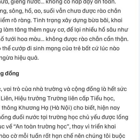
hứa, giếng nước… không có nắp đậy an toàn.
ơng, sông, hồ, ao, suối vẫn chưa được rào chắn
ểm rõ ràng. Tình trạng xây dựng bừa bãi, khai
ng làm tăng thêm nguy cơ, để lại nhiều hố sâu như
, hố tưới hoa màu… không được rào chắn cẩn thận.
 thể cướp đi sinh mạng của trẻ bất cứ lúc nào
ngừa hiệu quả.
ng đồng
 vai trò của nhà trường và cộng đồng là hết sức
iên, Hiệu trưởng Trường liên cấp Tiểu học,
 thông Khương Hạ (Hà Nội) cho biết, hiện nay
hống đuối nước tại trường học chủ yếu được lồng
 về “An toàn trường học”, thay vì triển khai
 chào cờ mỗi tuần rất hạn chế nên chúng tôi buộc