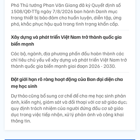
Phó Thủ tướng Phan Văn Giang đã ký Quyết định số
1508/QĐ-TTg ngày 7/8/2026 ban hành Danh mục
trang thiết bị bảo đảm cho huấn luyện, diễn tập, ứng
phó, khắc phục hậu quả trong tình trạng khẩn cấp.
Xây dựng và phát triển Việt Nam trở thành quốc gia
biển mạnh
Các bộ, ngành, địa phương phấn đấu hoàn thành các
chỉ tiêu chủ yếu về xây dựng và phát triển Việt Nam trở
thành quốc gia biển mạnh giai đoạn 2026 - 2030.
Đặt giới hạn rõ ràng hoạt động của Ban đại diện cha
mẹ học sinh
Dự thảo cũng bổ sung cơ chế để cha mẹ học sinh phản
ánh, kiến nghị, giám sát và đối thoại với cơ sở giáo dục;
quy định trách nhiệm của người đứng đầu cơ sở giáo
dục trong việc tiếp nhận, xử lý phản ánh và công khai
thông tin.