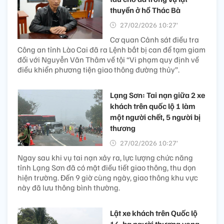
thuyền ở hồ Thác Bà
27/02/2026 10:27’
Cơ quan Cảnh sát điều tra
Công an tỉnh Lào Cai đã ra Lệnh bắt bị can để tạm giam
đối với Nguyễn Văn Thâm về tội “Vi phạm quy định về
điều khiển phương tiện giao thông đường thủy”.
Lạng Sơn: Tai nạn giữa 2 xe
khách trên quốc lộ 1 làm
một người chết, 5 người bị
thương
27/02/2026 10:27’
Ngay sau khi vụ tai nạn xảy ra, lực lượng chức năng
tỉnh Lạng Sơn đã có mặt điều tiết giao thông, thu dọn
hiện trường. Đến 9 giờ cùng ngày, giao thông khu vực
này đã lưu thông bình thường.
Lật xe khách trên Quốc lộ
14, ba người thương vong