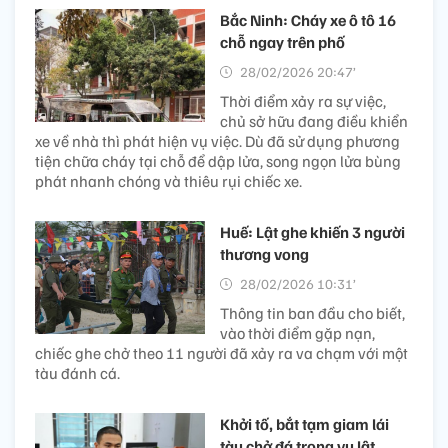
Bắc Ninh: Cháy xe ô tô 16
chỗ ngay trên phố
28/02/2026 20:47’
Thời điểm xảy ra sự việc,
chủ sở hữu đang điều khiển
xe về nhà thì phát hiện vụ việc. Dù đã sử dụng phương
tiện chữa cháy tại chỗ để dập lửa, song ngọn lửa bùng
phát nhanh chóng và thiêu rụi chiếc xe.
Huế: Lật ghe khiến 3 người
thương vong
28/02/2026 10:31’
Thông tin ban đầu cho biết,
vào thời điểm gặp nạn,
chiếc ghe chở theo 11 người đã xảy ra va chạm với một
tàu đánh cá.
Khởi tố, bắt tạm giam lái
tàu chở đá trong vụ lật