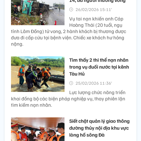
26/02/2026 15:11’
Vụ tai nạn khiến anh Cáp
Hoàng Thái (20 tuổi, ngụ
tỉnh Lâm Đồng) tử vong, 2 hành khách bị thương được
đưa đi cấp cứu tại bệnh viện. Chiếc xe khách hư hỏng
nặng.
Tìm thấy 2 thi thể nạn nhân
trong vụ đuối nước tại kênh
Tàu Hủ
25/02/2026 11:36’
Lực lượng chức năng triển
khai đồng bộ các biện pháp nghiệp vụ, thay phiên lặn
tìm kiếm nạn nhân.
Siết chặt quản lý giao thông
đường thủy nội địa khu vực
lòng hồ sông Đà