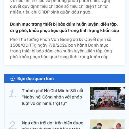
Về tiêu chí, số liệu và phương pháp phân chia, Nghị
quyết quy định tiêu chí dân số, tiêu chí diện tích tự
nhiên, tiêu chí GRDP bình quân đầu người.
Danh mục trang thiết bị bảo đảm huấn luyện, diễn tập,
ứng phó, khắc phục hậu quả trong tình trạng khẩn cấp
Phó Thủ tướng Phan Văn Giang đã ký Quyết định số
1508/QĐ-TTg ngày 7/8/2026 ban hành Danh mục
trang thiết bị bảo đảm cho huấn luyện, diễn tập, ứng
phó, khắc phục hậu quả trong tình trạng khẩn cấp.
Bạn đọc quan tâm
Thành phố Hồ Chí Minh: Sôi nổi
"Ngày hội Công nhân với pháp
luật và an ninh, trật tự"
Ngư dân trôi dạt trên biển được