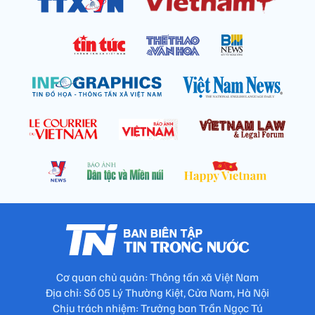
Cơ quan chủ quản: Thông tấn xã Việt Nam
Địa chỉ: Số 05 Lý Thường Kiệt, Cửa Nam, Hà Nội
Chịu trách nhiệm: Trưởng ban Trần Ngọc Tú