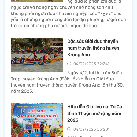
hội đua là phần lớn đua là
ngựa cái và hằng ngày chuyên chở nông sản chứ
không phải ngựa đua chuyên nghiệp; các "kỵ sỹ" chủ
yếu là những người nông dân tại địa phương, từ già đến
trẻ, có cả những phụ nữ cưỡi ngựa để đua.
Đặc sắc Giải đua thuyền
nam truyền thống huyện
Krông Ana
04/02/2025 22:34’
Ngày 4/2, tại thị trấn Buôn
Trấp, huyện Krông Ana (Đắk Lắk) diễn ra Giải đua
thuyền nam truyền thống huyện Krông Ana lần thứ 30,
năm 2025.
Hấp dẫn Giải leo núi Tà Cú -
Bình Thuận mở rộng năm
2025
04/02/2025 13:20’