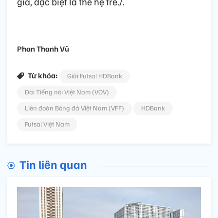
giả, đặc biệt là thế hệ trẻ./.
Phan Thanh Vũ
Từ khóa:
Giải Futsal HDBank
Đài Tiếng nói Việt Nam (VOV)
Liên đoàn Bóng đá Việt Nam (VFF)
HDBank
Futsal Việt Nam
Tin liên quan