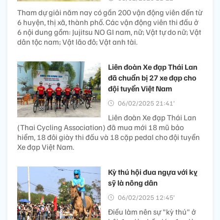
Tham dự giải năm nay có gần 200 vận động viên đến từ
6 huyện, thị xã, thành phố. Các vận động viên thi đấu ở
6 nội dung gồm: Jujitsu NO GI nam, nữ; Vật tự do nữ; Vật
dân tộc nam; Vật lão đô; Vật anh tài.
Liên đoàn Xe đạp Thái Lan
đã chuẩn bị 27 xe đạp cho
đội tuyển Việt Nam
06/02/2025 21:41’
Liên đoàn Xe đạp Thái Lan
(Thai Cycling Association) đã mua mới 18 mũ bảo
hiểm, 18 đôi giày thi đấu và 18 cặp pedal cho đội tuyển
Xe đạp Việt Nam.
Kỳ thú hội đua ngựa với kỵ
sỹ là nông dân
06/02/2025 12:45’
Điều làm nên sự "kỳ thú" ở