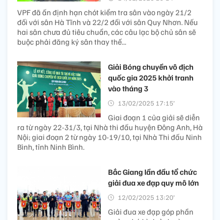
VPF đã ấn định hạn chót kiểm tra sân vào ngày 21/2
đối với sân Hà Tĩnh và 22/2 đối với sân Quy Nhơn. Nếu
hai sân chưa đủ tiêu chuẩn, các câu lạc bộ chủ sân sẽ
buộc phải đăng ký sân thay thế...
Giải Bóng chuyền vô địch
quốc gia 2025 khởi tranh
vào tháng 3
13/02/2025 17:15’
Giai đoạn 1 của giải sẽ diễn
ra từ ngày 22-31/3, tại Nhà thi đấu huyện Đông Anh, Hà
Nội; giai đoạn 2 từ ngày 10-19/10, tại Nhà Thi đấu Ninh
Bình, tỉnh Ninh Bình.
Bắc Giang lần đầu tổ chức
giải đua xe đạp quy mô lớn
12/02/2025 13:20’
Giải đua xe đạp góp phần