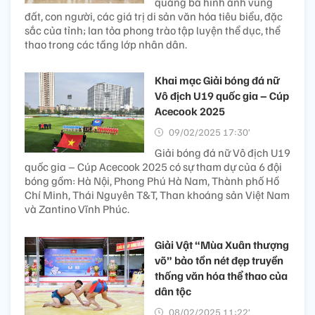
quảng bá hình ảnh vùng
đất, con người, các giá trị di sản văn hóa tiêu biểu, đặc
sắc của tỉnh; lan tỏa phong trào tập luyện thể dục, thể
thao trong các tầng lớp nhân dân.
Khai mạc Giải bóng đá nữ
Vô địch U19 quốc gia – Cúp
Acecook 2025
09/02/2025 17:30’
Giải bóng đá nữ Vô địch U19
quốc gia – Cúp Acecook 2025 có sự tham dự của 6 đội
bóng gồm: Hà Nội, Phong Phú Hà Nam, Thành phố Hồ
Chí Minh, Thái Nguyên T&T, Than khoáng sản Việt Nam
và Zantino Vĩnh Phúc.
Giải Vật “Mùa Xuân thượng
võ” bảo tồn nét đẹp truyền
thống văn hóa thể thao của
dân tộc
08/02/2025 11:22’