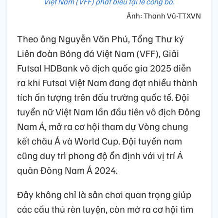
Việt Nam (VFF) phát biểu tại lễ công bố.
Ảnh: Thanh Vũ-TTXVN
Theo ông Nguyễn Văn Phú, Tổng Thư ký
Liên đoàn Bóng đá Việt Nam (VFF), Giải
Futsal HDBank vô địch quốc gia 2025 diễn
ra khi Futsal Việt Nam đang đạt nhiều thành
tích ấn tượng trên đấu trường quốc tế. Đội
tuyển nữ Việt Nam lần đầu tiên vô địch Đông
Nam Á, mở ra cơ hội tham dự Vòng chung
kết châu Á và World Cup. Đội tuyển nam
cũng duy trì phong độ ổn định với vị trí Á
quân Đông Nam Á 2024.
Đây không chỉ là sân chơi quan trọng giúp
các cầu thủ rèn luyện, còn mở ra cơ hội tìm