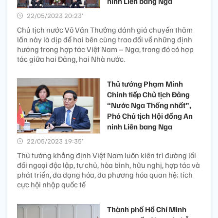
ninh Liên bang Nga
22/05/2023 20:23’
Chủ tịch nước Võ Văn Thưởng đánh giá chuyến thăm
lần này là dịp để hai bên cùng trao đổi về những định
hướng trong hợp tác Việt Nam – Nga, trong đó có hợp
tác giữa hai Đảng, hai Nhà nước.
Thủ tướng Phạm Minh
Chính tiếp Chủ tịch Đảng
“Nước Nga Thống nhất”,
Phó Chủ tịch Hội đồng An
ninh Liên bang Nga
22/05/2023 19:35’
Thủ tướng khẳng định Việt Nam luôn kiên trì đường lối
đối ngoại độc lập, tự chủ, hòa bình, hữu nghị, hợp tác và
phát triển, đa dạng hóa, đa phương hóa quan hệ; tích
cực hội nhập quốc tế
Thành phố Hồ Chí Minh