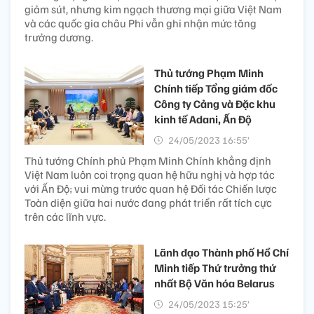
giảm sút, nhưng kim ngạch thương mại giữa Việt Nam
và các quốc gia châu Phi vẫn ghi nhận mức tăng
trưởng dương.
Thủ tướng Phạm Minh
Chính tiếp Tổng giám đốc
Công ty Cảng và Đặc khu
kinh tế Adani, Ấn Độ
24/05/2023 16:55’
Thủ tướng Chính phủ Phạm Minh Chính khẳng định
Việt Nam luôn coi trọng quan hệ hữu nghị và hợp tác
với Ấn Độ; vui mừng trước quan hệ Đối tác Chiến lược
Toàn diện giữa hai nước đang phát triển rất tích cực
trên các lĩnh vực.
Lãnh đạo Thành phố Hồ Chí
Minh tiếp Thứ trưởng thứ
nhất Bộ Văn hóa Belarus
24/05/2023 15:25’