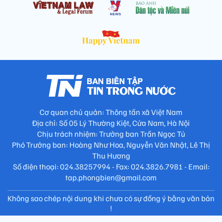
Cơ quan chủ quản: Thông tấn xã Việt Nam
Địa chỉ: Số 05 Lý Thường Kiệt, Cửa Nam, Hà Nội
Chịu trách nhiệm: Trưởng ban Trần Ngọc Tú
Phó Trưởng ban: Hoàng Như Hoa, Nguyễn Văn Nhật, Lê Thị
Thu Hương
Số điện thoại: 024.38257994 - Fax: 024.3826.7981 - Email:
tap.phongbien@gmail.com
Không sao chép nội dung khi chưa có sự đồng ý bằng văn bản
!