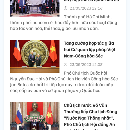
23/05/2023 12:16’
Thành phố Hồ Chí Minh,
thành phố Incheon sẽ thúc đẩy hơn nữa các hoạt động
hợp tác văn hóa, thể thao, giao lưu nhân dân.
Tăng cường hợp tác giữa
hai Cơ quan lập pháp Việt
Nam-Cộng hòa Séc
23/05/2023 12:08’
Phó Chủ tịch Quốc hội
Nguyễn Đức Hải và Phó Chủ tịch Hạ viện Cộng hòa Séc
Jan Batosek nhất trí tiếp tục duy trì trao đổi đoàn cấp
cao, cấp ủy ban và cơ quan phục vụ Quốc hội.
Chủ tịch nước Võ Văn
Thưởng tiếp Chủ tịch Đảng
"Nước Nga Thống nhất",
Phó Chủ tịch Hội đồng An