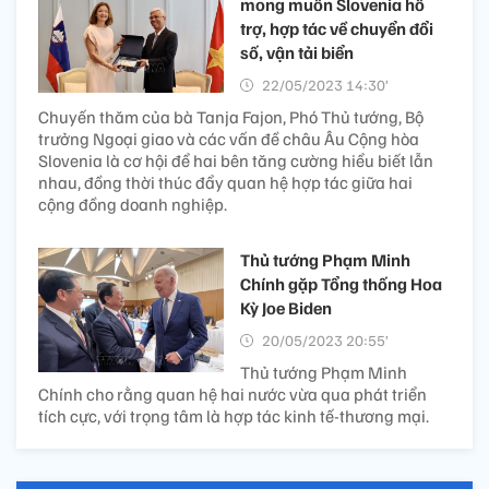
mong muốn Slovenia hỗ
trợ, hợp tác về chuyển đổi
số, vận tải biển
22/05/2023 14:30’
Chuyến thăm của bà Tanja Fajon, Phó Thủ tướng, Bộ
trưởng Ngoại giao và các vấn đề châu Âu Cộng hòa
Slovenia là cơ hội để hai bên tăng cường hiểu biết lẫn
nhau, đồng thời thúc đẩy quan hệ hợp tác giữa hai
cộng đồng doanh nghiệp.
Thủ tướng Phạm Minh
Chính gặp Tổng thống Hoa
Kỳ Joe Biden
20/05/2023 20:55’
Thủ tướng Phạm Minh
Chính cho rằng quan hệ hai nước vừa qua phát triển
tích cực, với trọng tâm là hợp tác kinh tế-thương mại.