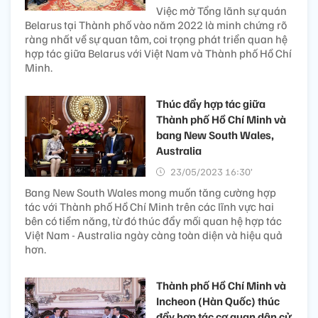
Việc mở Tổng lãnh sự quán
Belarus tại Thành phố vào năm 2022 là minh chứng rõ
ràng nhất về sự quan tâm, coi trọng phát triển quan hệ
hợp tác giữa Belarus với Việt Nam và Thành phố Hồ Chí
Minh.
Thúc đẩy hợp tác giữa
Thành phố Hồ Chí Minh và
bang New South Wales,
Australia
23/05/2023 16:30’
Bang New South Wales mong muốn tăng cường hợp
tác với Thành phố Hồ Chí Minh trên các lĩnh vực hai
bên có tiềm năng, từ đó thúc đẩy mối quan hệ hợp tác
Việt Nam - Australia ngày càng toàn diện và hiệu quả
hơn.
Thành phố Hồ Chí Minh và
Incheon (Hàn Quốc) thúc
đẩy hợp tác cơ quan dân cử