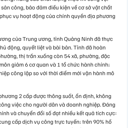
ài sản công, bảo đảm điều kiện về cơ sở vật chất
 phục vụ hoạt động của chính quyền địa phương
rương của Trung ương, tỉnh Quảng Ninh đã thực
ủ động, quyết liệt và bài bản. Tỉnh đã hoàn
phường, thị trấn xuống còn 54 xã, phường, đặc
 môn giảm 6 cơ quan và 1 tổ chức hành chính;
hiệp công lập so với thời điểm mới vận hành mô
phương 2 cấp được thông suốt, ổn định, không
 công việc cho người dân và doanh nghiệp. Đáng
hính và chuyển đổi số đạt nhiều kết quả tích cực:
ung cấp dịch vụ công trực tuyến; trên 90% hồ