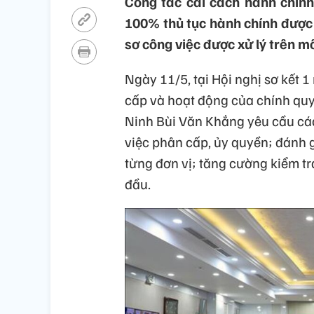
Công tác cải cách hành chính
100% thủ tục hành chính được 
sơ công việc được xử lý trên mô
Ngày 11/5, tại Hội nghị sơ kết 
cấp và hoạt động của chính qu
Ninh Bùi Văn Khắng yêu cầu các 
việc phân cấp, ủy quyền; đánh g
từng đơn vị; tăng cường kiểm t
đầu.