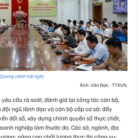
Quang cảnh hội nghị.
Ảnh: Văn Đức - TTXVN.
yêu cầu rà soát, đánh giá lại công tác cán bộ,
 đội ngũ lãnh đạo và cán bộ cấp cơ sở; đẩy
ển đổi số, xây dựng chính quyền số thực chất,
doanh nghiệp làm thước đo. Các sở, ngành, địa
cương; nâng cao chất lượng thực thi công vụ;