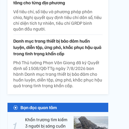
tăng cho từng địa phương
Về tiêu chí, số liệu và phương pháp phân
chia, Nghị quyết quy định tiêu chí dân số, tiêu
chí diện tích tự nhiên, tiêu chí GRDP bình
quân đầu người.
Danh mục trang thiết bị bảo đảm huấn
luyện, diễn tập, ứng phó, khắc phục hậu quả
trong tình trạng khẩn cấp
Phó Thủ tướng Phan Văn Giang đã ký Quyết
định số 1508/QĐ-TTg ngày 7/8/2026 ban
hành Danh mục trang thiết bị bảo đảm cho
huấn luyện, diễn tập, ứng phó, khắc phục hậu
quả trong tình trạng khẩn cấp.
Bạn đọc quan tâm
Khẩn trương tìm kiếm
3 người bị sóng cuốn