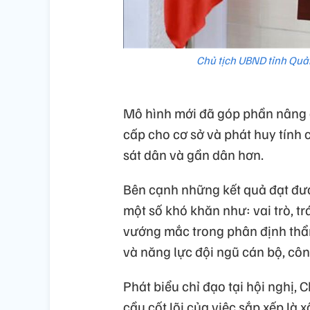
Chủ tịch UBND tỉnh Quản
Mô hình mới đã góp phần nâng 
cấp cho cơ sở và phát huy tính 
sát dân và gần dân hơn.
Bên cạnh những kết quả đạt đư
một số khó khăn như: vai trò, t
vướng mắc trong phân định thẩm
và năng lực đội ngũ cán bộ, cô
Phát biểu chỉ đạo tại hội nghị
cầu cốt lõi của việc sắp xếp là 