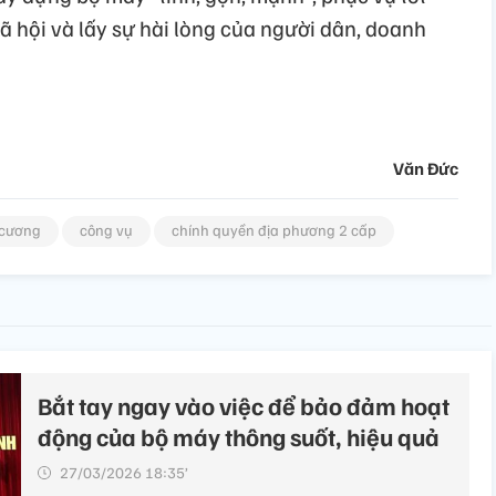
 xã hội và lấy sự hài lòng của người dân, doanh
Văn Đức
ỷ cương
công vụ
chính quyền địa phương 2 cấp
Bắt tay ngay vào việc để bảo đảm hoạt
động của bộ máy thông suốt, hiệu quả
27/03/2026 18:35’