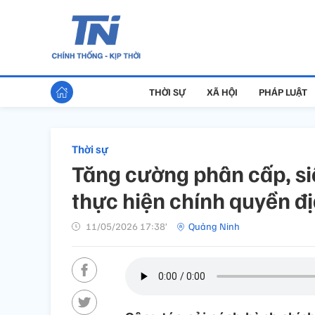
THỜI SỰ
XÃ HỘI
PHÁP LUẬT
Thời sự
Tăng cường phân cấp, si
thực hiện chính quyền đ
11/05/2026 17:38’
Quảng Ninh