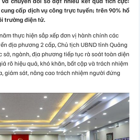
 và chuyển đổi số đạt nhiều kết quả tích cực:
cung cấp dịch vụ công trực tuyến; trên 90% hồ
i trường điện tử.
1 năm thực hiện sắp xếp đơn vị hành chính các
yền địa phương 2 cấp, Chủ tịch UBND tỉnh Quảng
sở, ngành, địa phương tiếp tục rà soát toàn diện
iá rõ hiệu quả, khó khăn, bất cập và trách nhiệm
ra, giám sát, nâng cao trách nhiệm người đứng