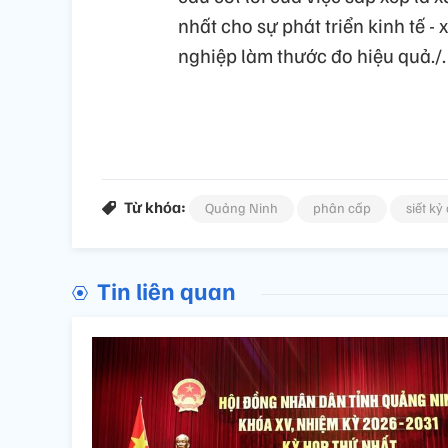
nhất cho sự phát triển kinh tế -
nghiệp làm thước đo hiệu quả./.
Từ khóa:
Quảng Ninh
phân cấp
siết k
Tin liên quan