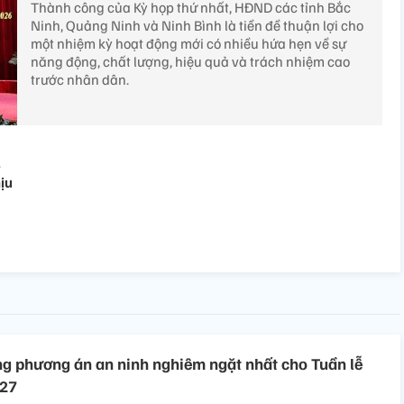
Thành công của Kỳ họp thứ nhất, HĐND các tỉnh Bắc
Ninh, Quảng Ninh và Ninh Bình là tiền đề thuận lợi cho
một nhiệm kỳ hoạt động mới có nhiều hứa hẹn về sự
năng động, chất lượng, hiệu quả và trách nhiệm cao
trước nhân dân.
,
ịu
g phương án an ninh nghiêm ngặt nhất cho Tuần lễ
027