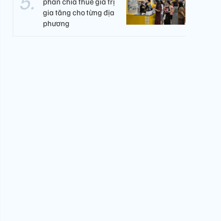
phân chia thuế giá trị
gia tăng cho từng địa
phương