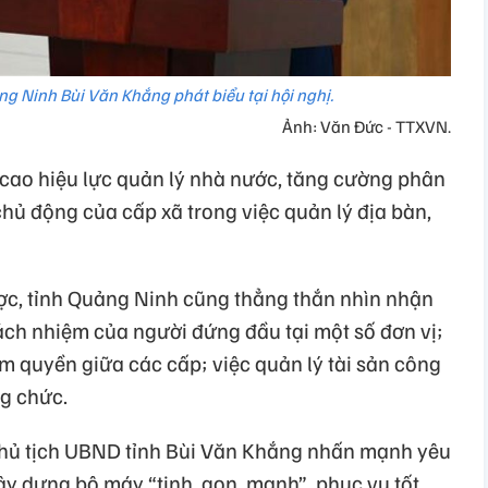
g Ninh Bùi Văn Khắng phát biểu tại hội nghị.
Ảnh: Văn Đức - TTXVN.
cao hiệu lực quản lý nhà nước, tăng cường phân
chủ động của cấp xã trong việc quản lý địa bàn,
ợc, tỉnh Quảng Ninh cũng thẳng thắn nhìn nhận
rách nhiệm của người đứng đầu tại một số đơn vị;
 quyền giữa các cấp; việc quản lý tài sản công
ng chức.
, Chủ tịch UBND tỉnh Bùi Văn Khắng nhấn mạnh yêu
xây dựng bộ máy “tinh, gọn, mạnh”, phục vụ tốt