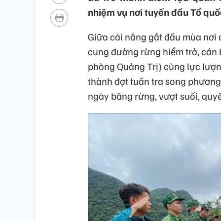
nhiệm vụ nơi tuyến đầu Tổ quố
Giữa cái nắng gắt đầu mùa nơi 
cung đường rừng hiểm trở, cán 
phòng Quảng Trị) cùng lực lượ
thành đợt tuần tra song phương
ngày băng rừng, vượt suối, quy