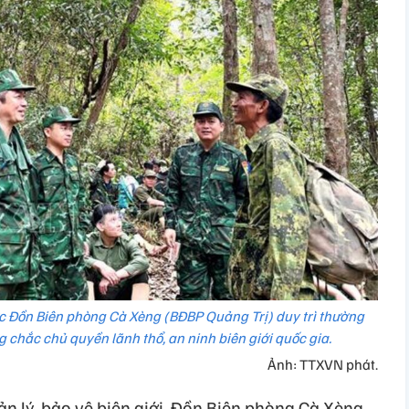
 Đồn Biên phòng Cà Xèng (BĐBP Quảng Trị) duy trì thường
 chắc chủ quyền lãnh thổ, an ninh biên giới quốc gia.
Ảnh: TTXVN phát.
n lý, bảo vệ biên giới, Đồn Biên phòng Cà Xèng