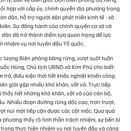
hối hợp với cấp ủy, chính quyền địa phương trong
n dân, hỗ trợ người dân phát triển kinh tế - xã
ng biên. Sự đồng hành của chính quyền cơ sở và
 dân đã trở thành điểm tựa quan trọng để lực
t nhiệm vụ nơi tuyến đầu Tổ quốc.
ực lượng Biên phòng băng rừng, vượt suốt tuần
uốc Hùng, Chủ tịch UBND xã Kim Phú cho biết:
 trở, điều kiện thời tiết khắc nghiệt khiến công
biên giới gặp nhiều khó khăn, vất vả. Trực tiếp
i thấy hết những khó khăn, vất vả của cán bộ,
ầu. Nhiều đoạn đường rừng dốc cao, trơn trượt,
ượt núi mới tiếp cận được các cột mốc. Qua quá
a phương thấy rõ tinh thần trách nhiệm, sự bền bỉ
 trong thực hiện nhiệm vụ nơi tuyến đầu và càng