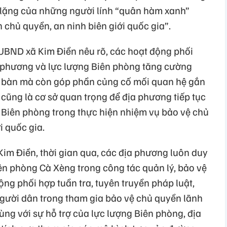
m lặng của những người lính “quân hàm xanh”
 chủ quyền, an ninh biên giới quốc gia”.
UBND xã Kim Điền nêu rõ, các hoạt động phối
a phương và lực lượng Biên phòng tăng cường
ịa bàn mà còn góp phần củng cố mối quan hệ gắn
cũng là cơ sở quan trọng để địa phương tiếp tục
g Biên phòng trong thực hiện nhiệm vụ bảo vệ chủ
i quốc gia.
Kim Điền, thời gian qua, các địa phương luôn duy
iên phòng Cà Xèng trong công tác quản lý, bảo vệ
ộng phối hợp tuần tra, tuyên truyền pháp luật,
gười dân trong tham gia bảo vệ chủ quyền lãnh
ng với sự hỗ trợ của lực lượng Biên phòng, địa