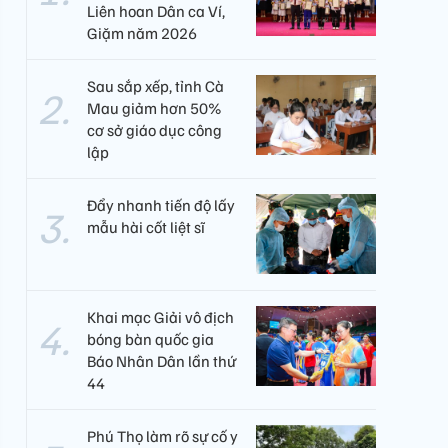
Liên hoan Dân ca Ví,
Giặm năm 2026
Sau sắp xếp, tỉnh Cà
Mau giảm hơn 50%
cơ sở giáo dục công
lập
Đẩy nhanh tiến độ lấy
mẫu hài cốt liệt sĩ
Khai mạc Giải vô địch
bóng bàn quốc gia
Báo Nhân Dân lần thứ
44
Phú Thọ làm rõ sự cố y