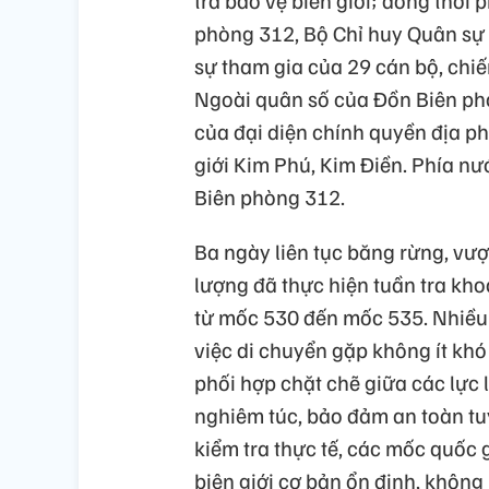
phòng 312, Bộ Chỉ huy Quân sự 
sự tham gia của 29 cán bộ, chiế
Ngoài quân số của Đồn Biên ph
của đại diện chính quyền địa p
giới Kim Phú, Kim Điền. Phía nư
Biên phòng 312.
Ba ngày liên tục băng rừng, vượt
lượng đã thực hiện tuần tra kh
từ mốc 530 đến mốc 535. Nhiều
việc di chuyển gặp không ít khó
phối hợp chặt chẽ giữa các lực l
nghiêm túc, bảo đảm an toàn tuy
kiểm tra thực tế, các mốc quốc
biên giới cơ bản ổn định, không 