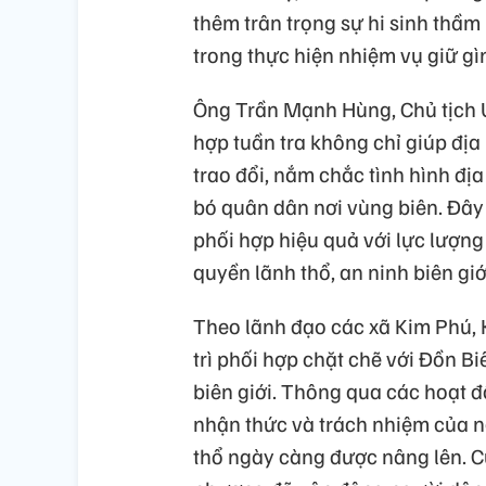
thêm trân trọng sự hi sinh thầ
trong thực hiện nhiệm vụ giữ gìn
Ông Trần Mạnh Hùng, Chủ tịch 
hợp tuần tra không chỉ giúp đị
trao đổi, nắm chắc tình hình đ
bó quân dân nơi vùng biên. Đây 
phối hợp hiệu quả với lực lượn
quyền lãnh thổ, an ninh biên giớ
Theo lãnh đạo các xã Kim Phú, 
trì phối hợp chặt chẽ với Đồn B
biên giới. Thông qua các hoạt đ
nhận thức và trách nhiệm của n
thổ ngày càng được nâng lên. Cù