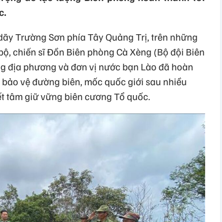
c.
dãy Trường Sơn phía Tây Quảng Trị, trên những
bộ, chiến sĩ Đồn Biên phòng Cà Xèng (Bộ đội Biên
ng địa phương và đơn vị nước bạn Lào đã hoàn
 bảo vệ đường biên, mốc quốc giới sau nhiều
ết tâm giữ vững biên cương Tổ quốc.