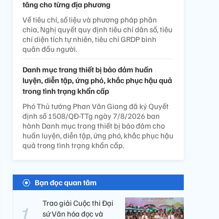
tăng cho từng địa phương
Về tiêu chí, số liệu và phương pháp phân
chia, Nghị quyết quy định tiêu chí dân số, tiêu
chí diện tích tự nhiên, tiêu chí GRDP bình
quân đầu người.
Danh mục trang thiết bị bảo đảm huấn
luyện, diễn tập, ứng phó, khắc phục hậu quả
trong tình trạng khẩn cấp
Phó Thủ tướng Phan Văn Giang đã ký Quyết
định số 1508/QĐ-TTg ngày 7/8/2026 ban
hành Danh mục trang thiết bị bảo đảm cho
huấn luyện, diễn tập, ứng phó, khắc phục hậu
quả trong tình trạng khẩn cấp.
Bạn đọc quan tâm
Trao giải Cuộc thi Đại
sứ Văn hóa đọc và