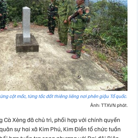
ừng cột mốc, từng tấc đất thiêng liêng nơi phên giậu Tổ quốc.
Ảnh: TTXVN phát.
 Cà Xèng đã chủ trì, phối hợp với chính quyền
 quân sự hai xã Kim Phú, Kim Điền tổ chức tuần
phối hợp tuần tra song phương với Đại đội Biên