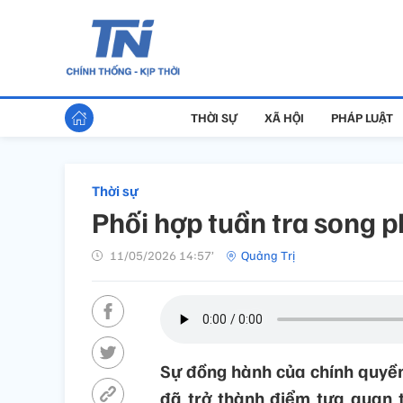
THỜI SỰ
XÃ HỘI
PHÁP LUẬT
Thời sự
Phối hợp tuần tra song 
11/05/2026 14:57’
Quảng Trị
Sự đồng hành của chính quyền
đã trở thành điểm tựa quan t