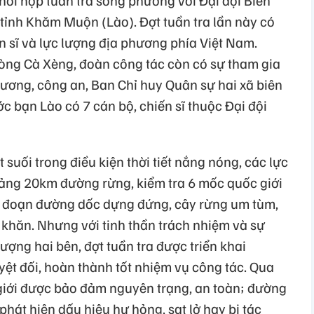
tỉnh Khăm Muộn (Lào). Đợt tuần tra lần này có
n sĩ và lực lượng địa phương phía Việt Nam.
òng Cà Xèng, đoàn công tác còn có sự tham gia
hương, công an, Ban Chỉ huy Quân sự hai xã biên
ớc bạn Lào có 7 cán bộ, chiến sĩ thuộc Đại đội
 suối trong điều kiện thời tiết nắng nóng, các lực
oảng 20km đường rừng, kiểm tra 6 mốc quốc giới
 đoạn đường dốc dựng đứng, cây rừng um tùm,
 khăn. Nhưng với tinh thần trách nhiệm và sự
ượng hai bên, đợt tuần tra được triển khai
ệt đối, hoàn thành tốt nhiệm vụ công tác. Qua
 giới được bảo đảm nguyên trạng, an toàn; đường
phát hiện dấu hiệu hư hỏng, sạt lở hay bị tác