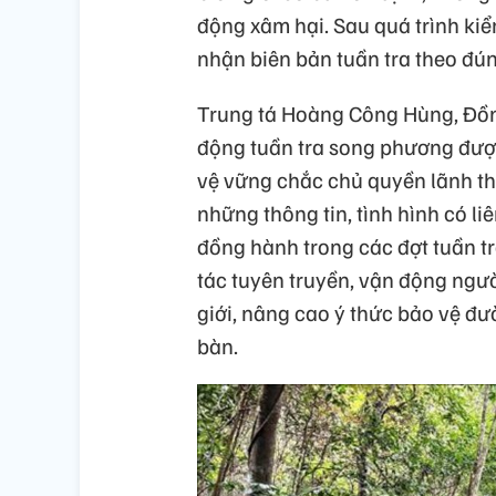
động xâm hại. Sau quá trình kiể
nhận biên bản tuần tra theo đún
Trung tá Hoàng Công Hùng, Đồn
động tuần tra song phương được
vệ vững chắc chủ quyền lãnh thổ,
những thông tin, tình hình có li
đồng hành trong các đợt tuần t
tác tuyên truyền, vận động ngư
giới, nâng cao ý thức bảo vệ đườ
bàn.