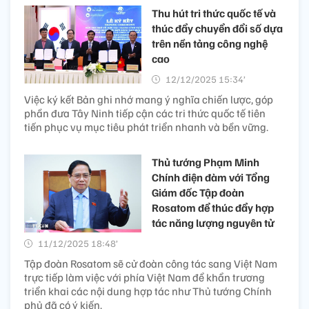
Thu hút tri thức quốc tế và
thúc đẩy chuyển đổi số dựa
trên nền tảng công nghệ
cao
12/12/2025 15:34’
Việc ký kết Bản ghi nhớ mang ý nghĩa chiến lược, góp
phần đưa Tây Ninh tiếp cận các tri thức quốc tế tiên
tiến phục vụ mục tiêu phát triển nhanh và bền vững.
Thủ tướng Phạm Minh
Chính điện đàm với Tổng
Giám đốc Tập đoàn
Rosatom để thúc đẩy hợp
tác năng lượng nguyên tử
11/12/2025 18:48’
Tập đoàn Rosatom sẽ cử đoàn công tác sang Việt Nam
trực tiếp làm việc với phía Việt Nam để khẩn trương
triển khai các nội dung hợp tác như Thủ tướng Chính
phủ đã có ý kiến.