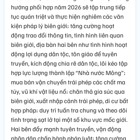
hướng phối hợp năm 2026 sẽ tập trung tiếp
tục quán triệt và thực hiện nghiêm các văn
kiện pháp lý biên giới; tăng cường hoạt
động trao đổi thông tin, tình hình liên quan
biên giới, địa bàn hai bên như tình hình hoạt
động lợi dụng dân tộc, tôn giáo để tuyên
truyền, kích động chia rẽ dân tộc, lôi kéo tập
hợp lực lượng thành lập “Nhà nước Mông”;
mua bán vận chuyển trái phép các chất ma
túy, vũ khí vật liệu nổ; chăn thả gia súc qua
biên giới, xuất nhập cảnh trái phép, di cư bất
hợp pháp; duy trì tuần tra chung và theo dõi
tình trạng sạt lở tại một số khu vực mốc giới.
Hai bên đẩy mạnh tuyên truyền, vận động
nhân dân chấp hành pháp luật; tăng cường