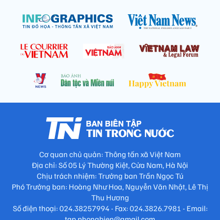
Cơ quan chủ quản: Thông tấn xã Việt Nam
Địa chỉ: Số 05 Lý Thường Kiệt, Cửa Nam, Hà Nội
Chịu trách nhiệm: Trưởng ban Trần Ngọc Tú
Phó Trưởng ban: Hoàng Như Hoa, Nguyễn Văn Nhật, Lê Thị
Thu Hương
Số điện thoại: 024.38257994 - Fax: 024.3826.7981 - Email:
tap.phongbien@gmail.com