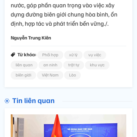
nước, góp phần quan trọng vào việc xây
dựng đường biên giới chung hòa bình, ổn
định, hợp tác và phát triển bền vững./.
Nguyễn Trung Kiên
Từ khóa:
Phối hợp
xử lý
vụ việc
liên quan
an ninh
trật tự
khu vực
biên giới
Việt Nam
Lào
Tin liên quan