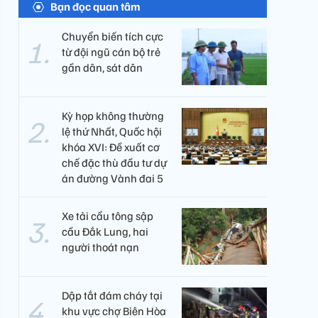
Bạn đọc quan tâm
Chuyển biến tích cực
từ đội ngũ cán bộ trẻ
gần dân, sát dân
Kỳ họp không thường
lệ thứ Nhất, Quốc hội
khóa XVI: Đề xuất cơ
chế đặc thù đầu tư dự
án đường Vành đai 5
Xe tải cẩu tông sập
cầu Đắk Lung, hai
người thoát nạn
Dập tắt đám cháy tại
khu vực chợ Biên Hòa