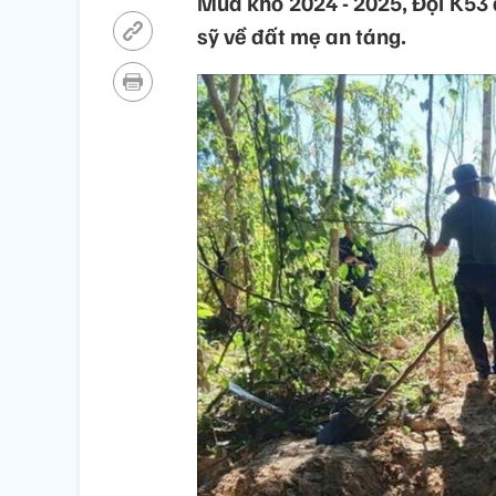
Mùa khô 2024 - 2025, Đội K53 đ
sỹ về đất mẹ an táng.