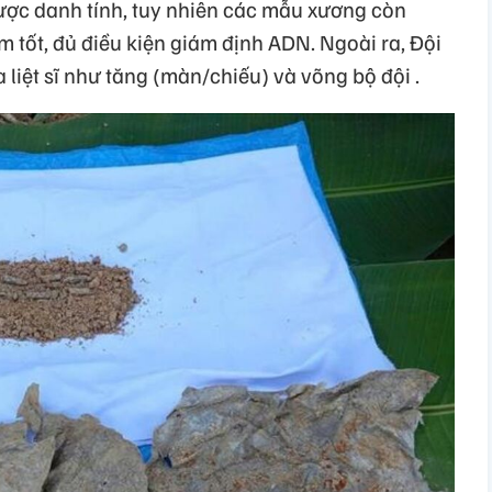
được danh tính, tuy nhiên các mẫu xương còn
 tốt, đủ điều kiện giám định ADN. Ngoài ra, Đội
 liệt sĩ như tăng (màn/chiếu) và võng bộ đội .