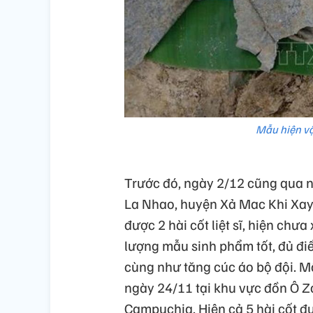
Mẫu hiện vật
Trước đó, ngày 2/12 cũng qua n
La Nhao, huyện Xả Mac Khi Xay, 
được 2 hài cốt liệt sĩ, hiện chư
lượng mẫu sinh phẩm tốt, đủ điề
cùng như tăng cúc áo bộ đội. Mộ
ngày 24/11 tại khu vực đồn Ô Zơ
Campuchia. Hiện cả 5 hài cốt đ