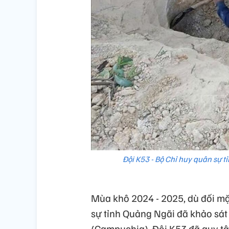
Đội K53 - Bộ Chỉ huy quân sự tỉ
Mùa khô 2024 - 2025, dù đối mặ
sự tỉnh Quảng Ngãi đã khảo sát
(Campuchia). Đội K53 đã quy tập