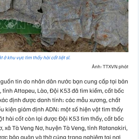
 ở khu vực tìm thấy hài cốt liệt sĩ.
Ảnh: TTXVN phát
guồn tin do nhân dân nước bạn cung cấp tại bản
tỉnh Attapeu, Lào, Đội K53 đã tìm kiếm, cất bốc
a xác định được danh tính; các mẫu xương, chất
u kiện giám định ADN; một số hiện vật tìm thấy
t hài cốt còn lại được Đội K53 tìm thấy, cất bốc
, xã Tà Veng Nơ, huyện Tà Veng, tỉnh Ratanakiri,
ược bảo quản và thờ cúng trang nghiêm tại nơi