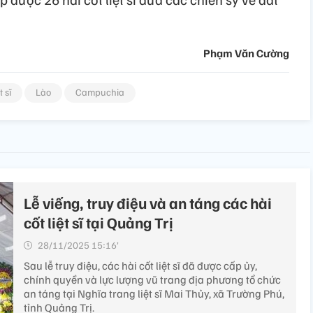
Phạm Văn Cường
t sĩ
Lào
Campuchia
Lễ viếng, truy điệu và an táng các hài
cốt liệt sĩ tại Quảng Trị
28/11/2025 15:16’
Sau lễ truy điệu, các hài cốt liệt sĩ đã được cấp ủy,
chính quyền và lực lượng vũ trang địa phương tổ chức
an táng tại Nghĩa trang liệt sĩ Mai Thủy, xã Trường Phú,
tỉnh Quảng Trị.