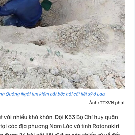
nh Quảng Ngãi tìm kiếm cất bốc hài cốt liệt sỹ ở Lào.
Ảnh: TTXVN phát
t với nhiều khó khăn, Đội K53 Bộ Chỉ huy quân
 tại các địa phương Nam Lào và tỉnh Ratanakiri
 được 26 hài cốt liệt sĩ đưa các chiến sỹ về đất