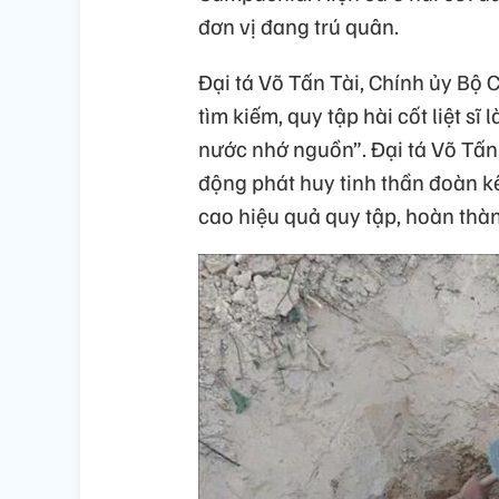
đơn vị đang trú quân.
Đại tá Võ Tấn Tài, Chính ủy Bộ 
tìm kiếm, quy tập hài cốt liệt sĩ
nước nhớ nguồn”. Đại tá Võ Tấn 
động phát huy tinh thần đoàn k
cao hiệu quả quy tập, hoàn thàn