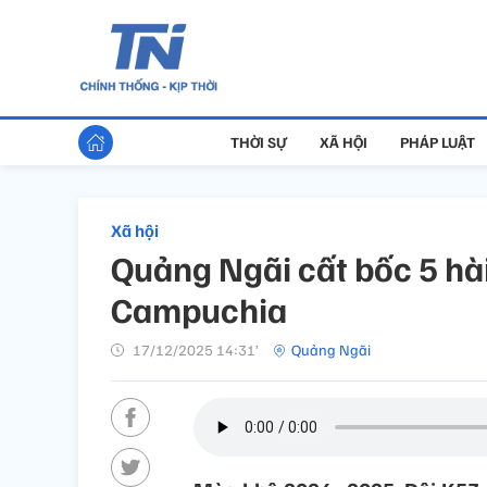
THỜI SỰ
XÃ HỘI
PHÁP LUẬT
Xã hội
Quảng Ngãi cất bốc 5 hài 
Campuchia
17/12/2025 14:31’
Quảng Ngãi