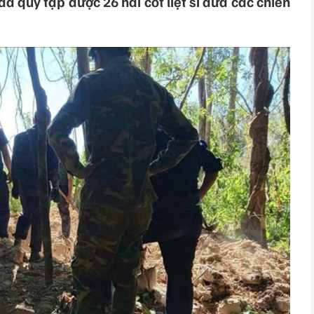
ã quy tập được 26 hài cốt liệt sĩ đưa các chiến