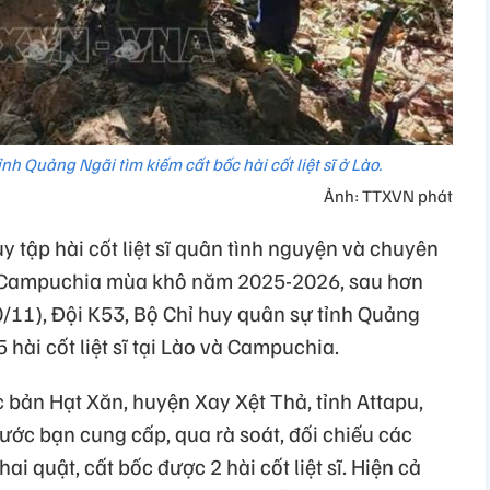
nh Quảng Ngãi tìm kiếm cất bốc hài cốt liệt sĩ ở Lào.
Ảnh: TTXVN phát
y tập hài cốt liệt sĩ quân tình nguyện và chuyên
và Campuchia mùa khô năm 2025-2026, sau hơn
0/11), Đội K53, Bộ Chỉ huy quân sự tỉnh Quảng
 hài cốt liệt sĩ tại Lào và Campuchia.
 bản Hạt Xăn, huyện Xay Xệt Thả, tỉnh Attapu,
ước bạn cung cấp, qua rà soát, đối chiếu các
ai quật, cất bốc được 2 hài cốt liệt sĩ. Hiện cả