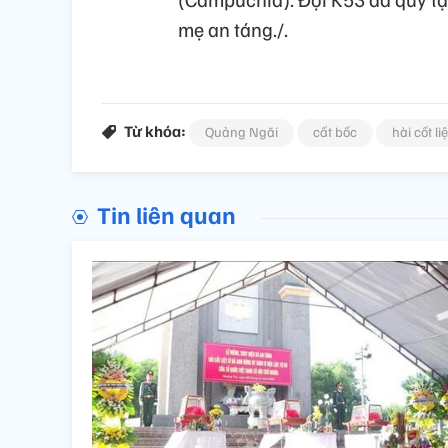
mẹ an táng./.
Từ khóa:
Quảng Ngãi
cất bốc
hài cốt liệ
Tin liên quan