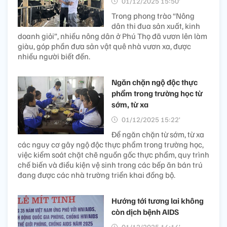
01/12/2025 15:50’
Trong phong trào “Nông
dân thi đua sản xuất, kinh
doanh giỏi”, nhiều nông dân ở Phú Thọ đã vươn lên làm
giàu, góp phần đưa sản vật quê nhà vươn xa, được
nhiều người biết đến.
Ngăn chặn ngộ độc thực
phẩm trong trường học từ
sớm, từ xa
01/12/2025 15:22’
Để ngăn chặn từ sớm, từ xa
các nguy cơ gây ngộ độc thực phẩm trong trường học,
việc kiểm soát chặt chẽ nguồn gốc thực phẩm, quy trình
chế biến và điều kiện vệ sinh trong các bếp ăn bán trú
đang được các nhà trường triển khai đồng bộ.
Hướng tới tương lai không
còn dịch bệnh AIDS
01/12/2025 14:14’