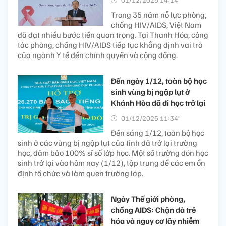
Trong 35 năm nỗ lực phòng,
chống HIV/AIDS, Việt Nam
đã đạt nhiều bước tiến quan trọng. Tại Thanh Hóa, công
tác phòng, chống HIV/AIDS tiếp tục khẳng định vai trò
của ngành Y tế đến chính quyền và cộng đồng.
Đến ngày 1/12, toàn bộ học
sinh vùng bị ngập lụt ở
Khánh Hòa đã đi học trở lại
01/12/2025 11:34’
Đến sáng 1/12, toàn bộ học
sinh ở các vùng bị ngập lụt của tỉnh đã trở lại trường
học, đảm bảo 100% sĩ số lớp học. Một số trường đón học
sinh trở lại vào hôm nay (1/12), tập trung để các em ổn
định tổ chức và làm quen trường lớp.
Ngày Thế giới phòng,
chống AIDS: Chặn đà trẻ
hóa và nguy cơ lây nhiễm