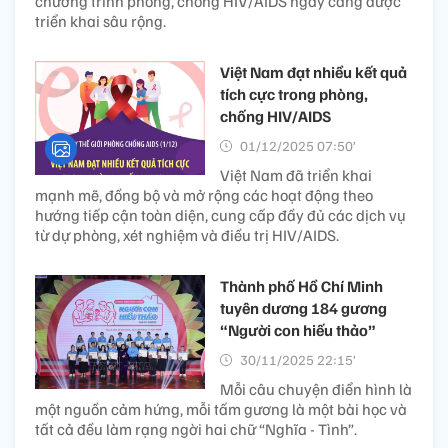
chương trình phòng, chống HIV/AIDS ngày càng được
triển khai sâu rộng.
Việt Nam đạt nhiều kết quả
tích cực trong phòng,
chống HIV/AIDS
01/12/2025 07:50’
Việt Nam đã triển khai
mạnh mẽ, đồng bộ và mở rộng các hoạt động theo
hướng tiếp cận toàn diện, cung cấp đầy đủ các dịch vụ
từ dự phòng, xét nghiệm và điều trị HIV/AIDS.
Thành phố Hồ Chí Minh
tuyên dương 184 gương
“Người con hiếu thảo”
30/11/2025 22:15’
Mỗi câu chuyện điển hình là
một nguồn cảm hứng, mỗi tấm gương là một bài học và
tất cả đều làm rạng ngời hai chữ “Nghĩa - Tình”.