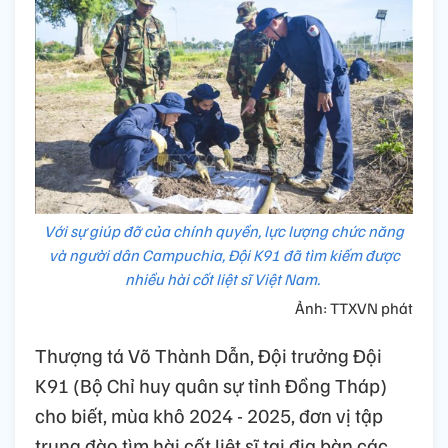
Với sự giúp đỡ của chính quyền, lực lượng chức năng
và người dân Campuchia, Đội K91 đã tìm kiếm được
nhiều hài cốt liệt sĩ Việt Nam.
Ảnh: TTXVN phát
Thượng tá Võ Thành Dẫn, Đội trưởng Đội
K91 (Bộ Chỉ huy quân sự tỉnh Đồng Tháp)
cho biết, mùa khô 2024 - 2025, đơn vị tập
trung đào tìm hài cốt liệt sĩ tại địa bàn các