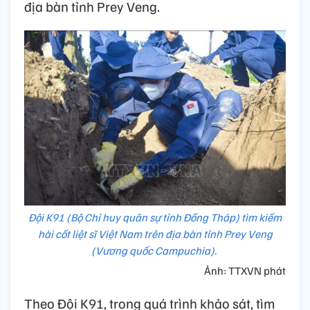
địa bàn tỉnh Prey Veng.
Đội K91 (Bộ Chỉ huy quân sự tỉnh Đồng Tháp) tìm kiếm
hài cốt liệt sĩ Việt Nam trên địa bàn tỉnh Prey Veng
(Vương quốc Campuchia).
Ảnh: TTXVN phát
Theo Đội K91, trong quá trình khảo sát, tìm