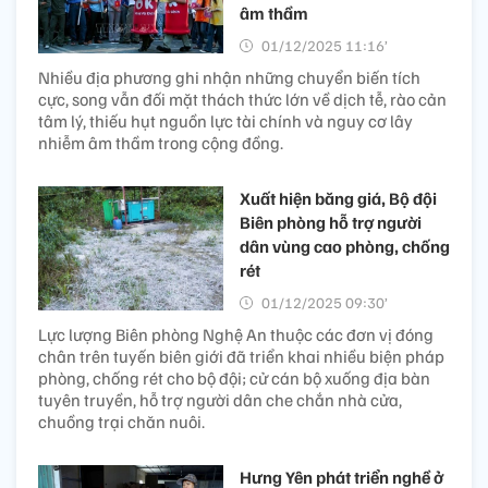
âm thầm
01/12/2025 11:16’
Nhiều địa phương ghi nhận những chuyển biến tích
cực, song vẫn đối mặt thách thức lớn về dịch tễ, rào cản
tâm lý, thiếu hụt nguồn lực tài chính và nguy cơ lây
nhiễm âm thầm trong cộng đồng.
Xuất hiện băng giá, Bộ đội
Biên phòng hỗ trợ người
dân vùng cao phòng, chống
rét
01/12/2025 09:30’
Lực lượng Biên phòng Nghệ An thuộc các đơn vị đóng
chân trên tuyến biên giới đã triển khai nhiều biện pháp
phòng, chống rét cho bộ đội; cử cán bộ xuống địa bàn
tuyên truyền, hỗ trợ người dân che chắn nhà cửa,
chuồng trại chăn nuôi.
Hưng Yên phát triển nghề ở