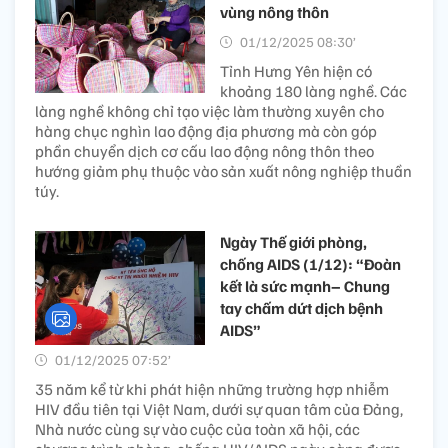
vùng nông thôn
01/12/2025 08:30’
Tỉnh Hưng Yên hiện có
khoảng 180 làng nghề. Các
làng nghề không chỉ tạo việc làm thường xuyên cho
hàng chục nghìn lao động địa phương mà còn góp
phần chuyển dịch cơ cấu lao động nông thôn theo
hướng giảm phụ thuộc vào sản xuất nông nghiệp thuần
túy.
Ngày Thế giới phòng,
chống AIDS (1/12): “Đoàn
kết là sức mạnh– Chung
tay chấm dứt dịch bệnh
AIDS”
01/12/2025 07:52’
35 năm kể từ khi phát hiện những trường hợp nhiễm
HIV đầu tiên tại Việt Nam, dưới sự quan tâm của Đảng,
Nhà nước cùng sự vào cuộc của toàn xã hội, các