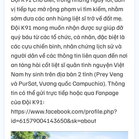
vị tiếp tục mở rộng phạm vi tìm kiếm, nhằm
sớm đưa các anh hùng liệt sĩ trở về đất mẹ.
Đội K91 mong muốn nhận được sự giúp đỡ
quý báu từ các tổ chức, cá nhân, đặc biệt là
các cựu chiến binh, nhân chứng lịch sử và
người dân về các thông tin liên quan đến nơi
an táng hài cốt liệt sĩ quân tình nguyện Việt
Nam hy sinh trên địa bàn 2 tỉnh (Prey Veng
và PurSat, Vương quốc Campuchia). Thông
tin có thể gửi trực tiếp hoặc qua Fanpage
của Đội K91:
https://www.facebook.com/profile.php?
id=61579004143650&sk=about