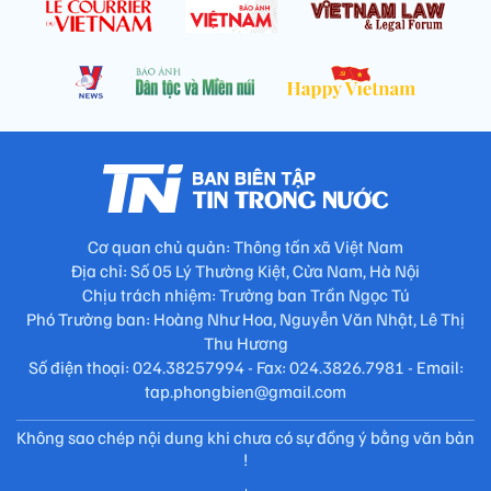
Cơ quan chủ quản: Thông tấn xã Việt Nam
Địa chỉ: Số 05 Lý Thường Kiệt, Cửa Nam, Hà Nội
Chịu trách nhiệm: Trưởng ban Trần Ngọc Tú
Phó Trưởng ban: Hoàng Như Hoa, Nguyễn Văn Nhật, Lê Thị
Thu Hương
Số điện thoại: 024.38257994 - Fax: 024.3826.7981 - Email:
tap.phongbien@gmail.com
Không sao chép nội dung khi chưa có sự đồng ý bằng văn bản
!