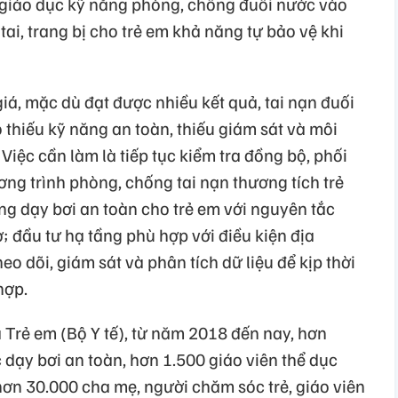
p giáo dục kỹ năng phòng, chống đuối nước vào
ai, trang bị cho trẻ em khả năng tự bảo vệ khi
giá, mặc dù đạt được nhiều kết quả, tai nạn đuối
 thiếu kỹ năng an toàn, thiếu giám sát và môi
Việc cần làm là tiếp tục kiểm tra đồng bộ, phối
ng trình phòng, chống tai nạn thương tích trẻ
g dạy bơi an toàn cho trẻ em với nguyên tắc
 đầu tư hạ tầng phù hợp với điều kiện địa
o dõi, giám sát và phân tích dữ liệu để kịp thời
hợp.
Trẻ em (Bộ Y tế), từ năm 2018 đến nay, hơn
dạy bơi an toàn, hơn 1.500 giáo viên thể dục
ơn 30.000 cha mẹ, người chăm sóc trẻ, giáo viên