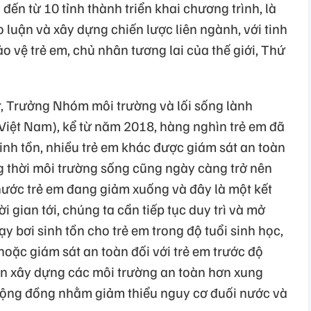
 đến từ 10 tỉnh thành triển khai chương trình, là
o luận và xây dựng chiến lược liên ngành, với tinh
 vệ trẻ em, chủ nhân tương lai của thế giới, Thứ
, Trưởng Nhóm môi trường và lối sống lành
 Việt Nam), kể từ năm 2018, hàng nghìn trẻ em đã
inh tồn, nhiều trẻ em khác được giám sát an toàn
g thời môi trường sống cũng ngày càng trở nên
 nước trẻ em đang giảm xuống và đây là một kết
i gian tới, chúng ta cần tiếp tục duy trì và mở
 bơi sinh tồn cho trẻ em trong độ tuổi sinh học,
oặc giám sát an toàn đối với trẻ em trước độ
ần xây dựng các môi trường an toàn hơn xung
cộng đồng nhằm giảm thiểu nguy cơ đuối nước và