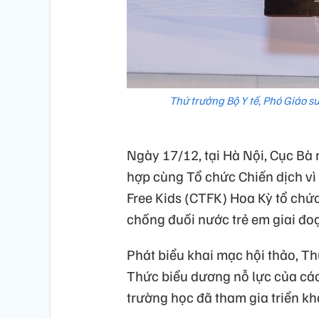
Thứ trưởng Bộ Y tế, Phó Giáo sư
Ngày 17/12, tại Hà Nội, Cục Bà m
hợp cùng Tổ chức Chiến dịch vì
Free Kids (CTFK) Hoa Kỳ tổ chức
chống đuối nước trẻ em giai đo
Phát biểu khai mạc hội thảo, Th
Thức biểu dương nỗ lực của các
trường học đã tham gia triển kh