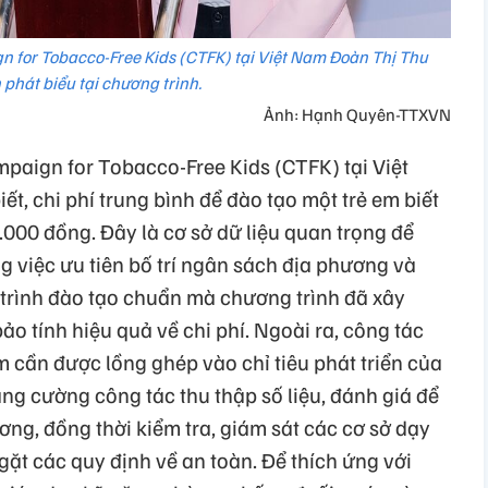
n for Tobacco-Free Kids (CTFK) tại Việt Nam Đoàn Thị Thu
phát biểu tại chương trình.
Ảnh: Hạnh Quyên-TTXVN
paign for Tobacco-Free Kids (CTFK) tại Việt
, chi phí trung bình để đào tạo một trẻ em biết
000 đồng. Đây là cơ sở dữ liệu quan trọng để
 việc ưu tiên bố trí ngân sách địa phương và
 trình đào tạo chuẩn mà chương trình đã xây
o tính hiệu quả về chi phí. Ngoài ra, công tác
 cần được lồng ghép vào chỉ tiêu phát triển của
ng cường công tác thu thập số liệu, đánh giá để
ơng, đồng thời kiểm tra, giám sát các cơ sở dạy
ặt các quy định về an toàn. Để thích ứng với