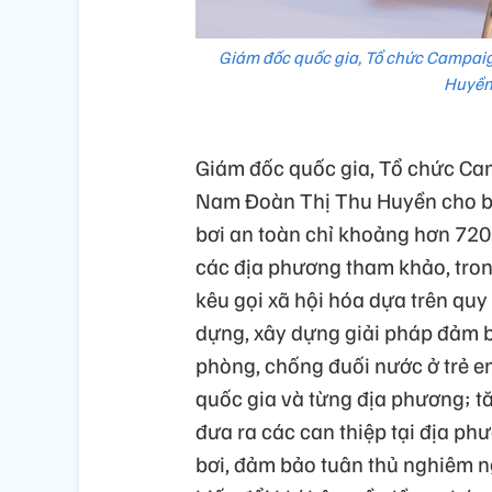
Giám đốc quốc gia, Tổ chức Campaig
Huyền 
Giám đốc quốc gia, Tổ chức Cam
Nam Đoàn Thị Thu Huyền cho biết
bơi an toàn chỉ khoảng hơn 720.
các địa phương tham khảo, trong
kêu gọi xã hội hóa dựa trên quy
dựng, xây dựng giải pháp đảm bả
phòng, chống đuối nước ở trẻ em
quốc gia và từng địa phương; tă
đưa ra các can thiệp tại địa phư
bơi, đảm bảo tuân thủ nghiêm ng