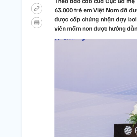
Theo báo cáo của Cục Bà mẹ v
63.000 trẻ em Việt Nam đã đượ
được cấp chứng nhận dạy bơi,
viên mầm non được hướng dẫn 