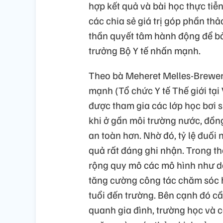
hợp kết quả và bài học thực tiễn
các chia sẻ giá trị góp phần thả
thần quyết tâm hành động để bảo
trưởng Bộ Y tế nhấn mạnh.
Theo bà Meheret Melles-Brewer
mạnh (Tổ chức Y tế Thế giới tại
được tham gia các lớp học bơi s
khi ở gần môi trường nước, đồn
an toàn hơn. Nhờ đó, tỷ lệ đuối
quả rất đáng ghi nhận. Trong thờ
rộng quy mô các mô hình như dạy
tăng cường công tác chăm sóc h
tuổi đến trường. Bên cạnh đó c
quanh gia đình, trường học và 