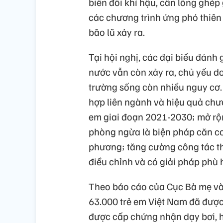
biến đổi khí hậu, cần lồng ghé
các chương trình ứng phó thiên t
bão lũ xảy ra.
Tại hội nghị, các đại biểu đánh 
nước vẫn còn xảy ra, chủ yếu do
trường sống còn nhiều nguy cơ. 
hợp liên ngành và hiệu quả chươ
em giai đoạn 2021-2030; mở rộn
phòng ngừa là biện pháp căn cơ;
phương; tăng cường công tác the
điều chỉnh và có giải pháp phù 
Theo báo cáo của Cục Bà mẹ và 
63.000 trẻ em Việt Nam đã được 
được cấp chứng nhận dạy bơi, h