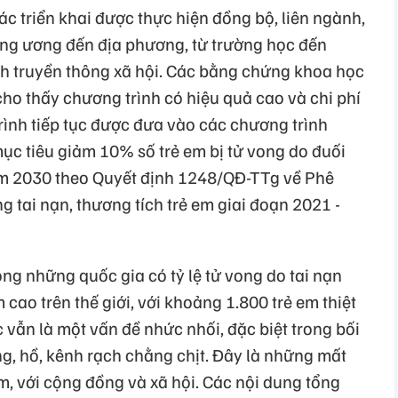
ác triển khai được thực hiện đồng bộ, liên ngành,
rung ương đến địa phương, từ trường học đến
h truyền thông xã hội. Các bằng chứng khoa học
cho thấy chương trình có hiệu quả cao và chi phí
trình tiếp tục được đưa vào các chương trình
ục tiêu giảm 10% số trẻ em bị tử vong do đuối
 2030 theo Quyết định 1248/QĐ-TTg về Phê
 tai nạn, thương tích trẻ em giai đoạn 2021 -
ong những quốc gia có tỷ lệ tử vong do tai nạn
cao trên thế giới, với khoảng 1.800 trẻ em thiệt
vẫn là một vấn đề nhức nhối, đặc biệt trong bối
g, hồ, kênh rạch chằng chịt. Đây là những mất
em, với cộng đồng và xã hội. Các nội dung tổng