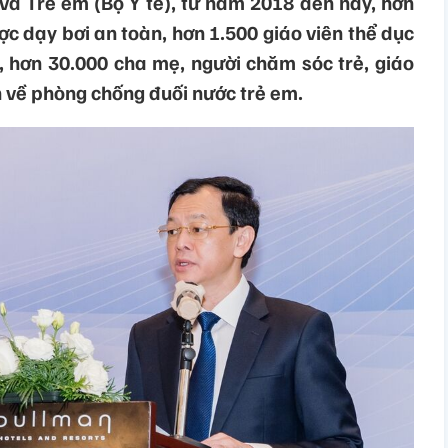
à Trẻ em (Bộ Y tế), từ năm 2018 đến nay, hơn
c dạy bơi an toàn, hơn 1.500 giáo viên thể dục
 hơn 30.000 cha mẹ, người chăm sóc trẻ, giáo
về phòng chống đuối nước trẻ em.