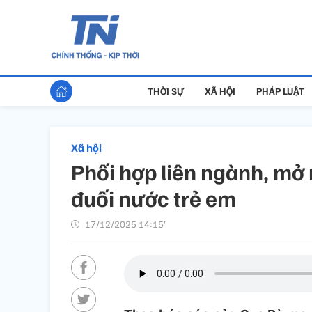
THỜI SỰ
XÃ HỘI
PHÁP LUẬT
Xã hội
Phối hợp liên ngành, mở
đuối nước trẻ em
17/12/2025 14:15’