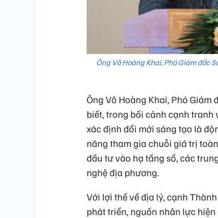
Ông Võ Hoàng Khai, Phó Giám đốc Sở 
Ông Võ Hoàng Khai, Phó Giám đ
biết, trong bối cảnh cạnh tranh
xác định đổi mới sáng tạo là độ
năng tham gia chuỗi giá trị toàn
đầu tư vào hạ tầng số, các trun
nghệ địa phương.
Với lợi thế về địa lý, cạnh Thà
phát triển, nguồn nhân lực hiện 