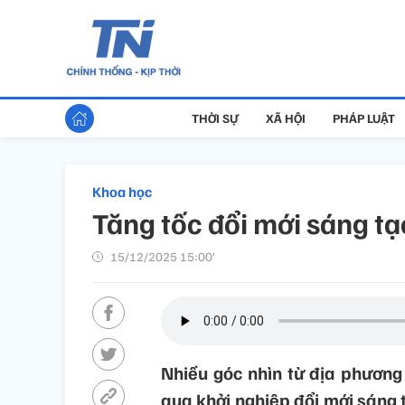
THỜI SỰ
XÃ HỘI
PHÁP LUẬT
Khoa học
Tăng tốc đổi mới sáng tạ
15/12/2025 15:00’
Nhiều góc nhìn từ địa phương 
qua khởi nghiệp đổi mới sáng 