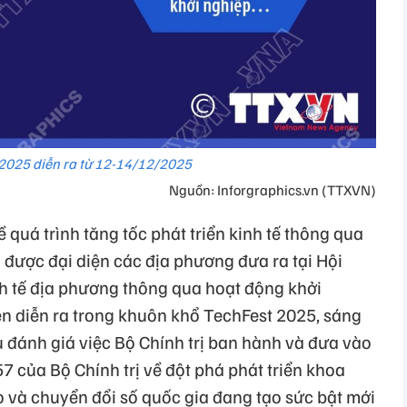
2025 diễn ra từ 12-14/12/2025
Nguồn: Inforgraphics.vn (TTXVN)
 quá trình tăng tốc phát triển kinh tế thông qua
 được đại diện các địa phương đưa ra tại Hội
nh tế địa phương thông qua hoạt động khởi
ện diễn ra trong khuôn khổ TechFest 2025, sáng
ều đánh giá việc Bộ Chính trị ban hành và đưa vào
 57 của Bộ Chính trị về đột phá phát triển khoa
o và chuyển đổi số quốc gia đang tạo sức bật mới