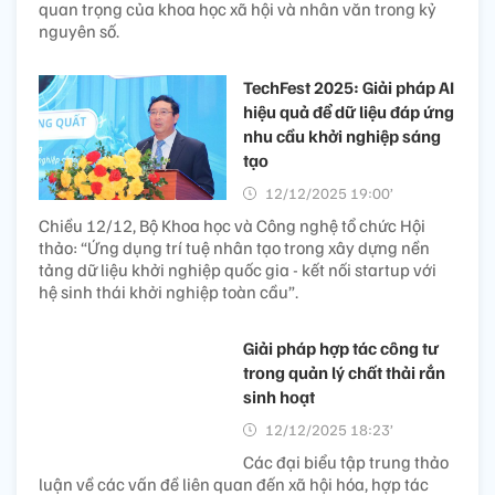
quan trọng của khoa học xã hội và nhân văn trong kỷ
nguyên số.
TechFest 2025: Giải pháp AI
hiệu quả để dữ liệu đáp ứng
nhu cầu khởi nghiệp sáng
tạo
12/12/2025 19:00’
Chiều 12/12, Bộ Khoa học và Công nghệ tổ chức Hội
thảo: “Ứng dụng trí tuệ nhân tạo trong xây dựng nền
tảng dữ liệu khởi nghiệp quốc gia - kết nối startup với
hệ sinh thái khởi nghiệp toàn cầu”.
Giải pháp hợp tác công tư
trong quản lý chất thải rắn
sinh hoạt
12/12/2025 18:23’
Các đại biểu tập trung thảo
luận về các vấn đề liên quan đến xã hội hóa, hợp tác