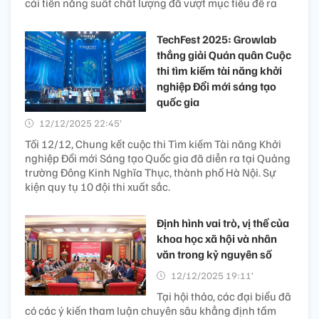
cải tiến năng suất chất lượng đã vượt mục tiêu đề ra
TechFest 2025: Growlab
thắng giải Quán quân Cuộc
thi tìm kiếm tài năng khởi
nghiệp Đổi mới sáng tạo
quốc gia
12/12/2025 22:45’
Tối 12/12, Chung kết cuộc thi Tìm kiếm Tài năng Khởi
nghiệp Đổi mới Sáng tạo Quốc gia đã diễn ra tại Quảng
trường Đông Kinh Nghĩa Thục, thành phố Hà Nội. Sự
kiện quy tụ 10 đội thi xuất sắc.
Định hình vai trò, vị thế của
khoa học xã hội và nhân
văn trong kỷ nguyên số
12/12/2025 19:11’
Tại hội thảo, các đại biểu đã
có các ý kiến tham luận chuyên sâu khẳng định tầm