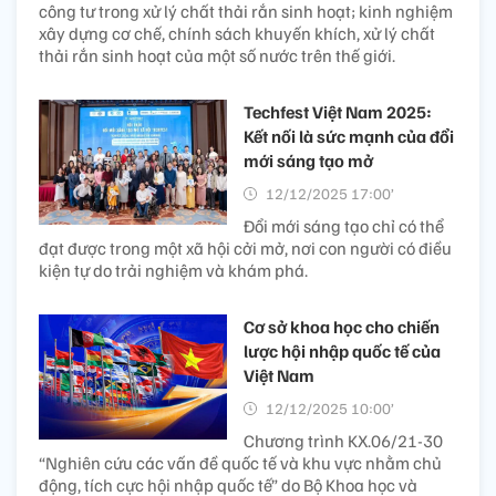
công tư trong xử lý chất thải rắn sinh hoạt; kinh nghiệm
xây dựng cơ chế, chính sách khuyến khích, xử lý chất
thải rắn sinh hoạt của một số nước trên thế giới.
Techfest Việt Nam 2025:
Kết nối là sức mạnh của đổi
mới sáng tạo mở
12/12/2025 17:00’
Đổi mới sáng tạo chỉ có thể
đạt được trong một xã hội cởi mở, nơi con người có điều
kiện tự do trải nghiệm và khám phá.
Cơ sở khoa học cho chiến
lược hội nhập quốc tế của
Việt Nam
12/12/2025 10:00’
Chương trình KX.06/21-30
“Nghiên cứu các vấn đề quốc tế và khu vực nhằm chủ
động, tích cực hội nhập quốc tế” do Bộ Khoa học và