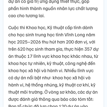
dự án có giá trị ứng dụng thiết thực, góp
phần hình thành nguồn nhân lực chất lượng
cao cho tương lai.
Cuộc thi Khoa học, Kỹ thuật cấp tỉnh dành
cho học sinh trung học tỉnh Vĩnh Long năm
học 2025–2026 thu hút hơn 200 đơn vị, với
trên 620 học sinh tham gia, thực hiện 357 dự
án thuộc 17 lĩnh vực khoa học khác nhau, từ
khoa học tự nhiên, kỹ thuật, công nghệ đến
khoa học xã hội và hành vi. Nhiều lĩnh vực
có dự án nổi bật như: khoa học xã hội và
hành vi, hệ thống nhúng, kỹ thuật cơ khí, kỹ
thuật môi trường. Ở vòng sơ khảo, các dự án
được đánh giá thông qua báo cáo tóm tắt;
Ban tổ chức đã lựa chọn 120 dự án vào