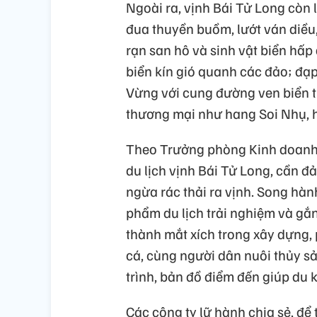
Ngoài ra, vịnh Bái Tử Long còn 
đua thuyền buồm, lướt ván diều, 
rạn san hô và sinh vật biển hấp
biển kín gió quanh các đảo; đạp
Vừng với cung đường ven biển 
thương mại như hang Soi Nhụ, 
Theo Trưởng phòng Kinh doanh 
du lịch vịnh Bái Tử Long, cần đả
ngừa rác thải ra vịnh. Song hàn
phẩm du lịch trải nghiệm và gắn
thành mắt xích trong xây dựng, 
cá, cùng người dân nuôi thủy 
trình, bản đồ điểm đến giúp du k
Các công ty lữ hành chia sẻ, để 