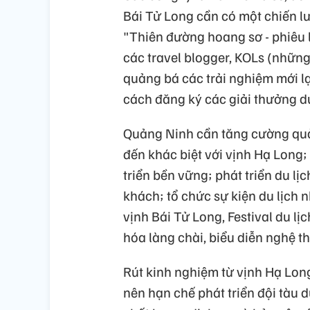
Bái Tử Long cần có một chiến l
"Thiên đường hoang sơ - phiêu l
các travel blogger, KOLs (nhữn
quảng bá các trải nghiệm mới lạ
cách đăng ký các giải thưởng du 
Quảng Ninh cần tăng cường quả
đến khác biệt với vịnh Hạ Long;
triển bền vững; phát triển du lị
khách; tổ chức sự kiện du lịch 
vịnh Bái Tử Long, Festival du lịc
hóa làng chài, biểu diễn nghệ t
Rút kinh nghiệm từ vịnh Hạ Long
nên hạn chế phát triển đội tàu d