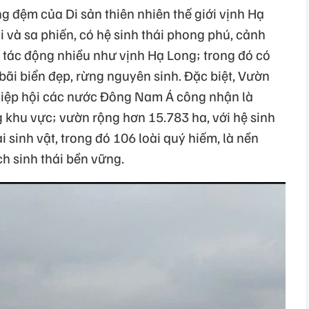
 đệm của Di sản thiên nhiên thế giới vịnh Hạ
 và sa phiến, có hệ sinh thái phong phú, cảnh
ị tác động nhiều như vịnh Hạ Long; trong đó có
 bãi biển đẹp, rừng nguyên sinh. Đặc biệt, Vườn
Hiệp hội các nước Đông Nam Á công nhận là
 khu vực; vườn rộng hơn 15.783 ha, với hệ sinh
 sinh vật, trong đó 106 loài quý hiếm, là nền
ch sinh thái bền vững.