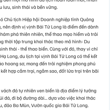
 lưu, sinh thái và bền vững.
ó Chủ tịch Hiệp hội Doanh nghiệp tỉnh Quảng
nên định vị vịnh Bái Tử Long là điểm đến dành
hám phá thiên nhiên, thể thao mạo hiểm và trải
g thời tập trung khai thác theo mô hình: Du
inh thái - thể thao biển. Cùng với đó, thay vì chỉ
Hạ Long, du lịch tại vịnh Bái Tử Long có thể kết
ảo hoang sơ, mang đến trải nghiệm phong phú
ết hợp cắm trại, ngắm sao, đốt lửa trại trên bãi
vách đá tự nhiên ven biển là địa điểm lý tưởng
úi đá, đi bộ đường dài... dựa vào việc khai thác
ầu, đảo Ba Mùn, Vườn quốc gia Bái Tử Long.