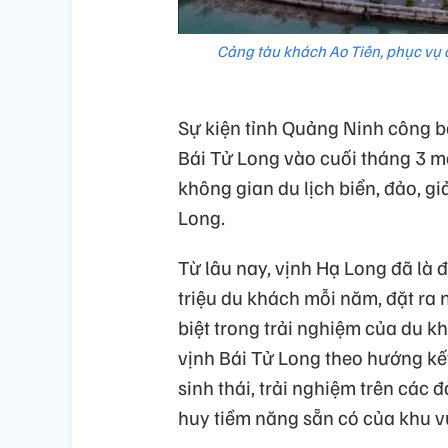
Cảng tàu khách Ao Tiên, phục vụ c
Sự kiện tỉnh Quảng Ninh công bố
Bái Tử Long vào cuối tháng 3 m
không gian du lịch biển, đảo, gi
Long.
Từ lâu nay, vịnh Hạ Long đã là đ
triệu du khách mỗi năm, đặt ra 
biệt trong trải nghiệm của du kh
vịnh Bái Tử Long theo hướng kết
sinh thái, trải nghiệm trên các 
huy tiềm năng sẵn có của khu v