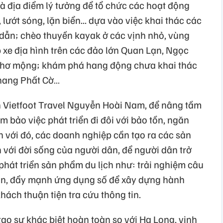
là địa điểm lý tưởng để tổ chức các hoạt động
lướt sóng, lặn biển... dựa vào việc khai thác các
 dẫn; chèo thuyền kayak ở các vịnh nhỏ, vùng
 xe địa hình trên các đảo lớn Quan Lạn, Ngọc
thơ mộng; khám phá hang động chưa khai thác
hang Phất Cờ…
Vietfoot Travel Nguyễn Hoài Nam, để nâng tầm
m bảo việc phát triển đi đôi với bảo tồn, ngăn
h với đó, các doanh nghiệp cần tạo ra các sản
 với đời sống của người dân, để người dân trở
phát triển sản phẩm du lịch như: trải nghiệm câu
sản, đẩy mạnh ứng dụng số để xây dựng hành
hách thuận tiện tra cứu thông tin.
tạo sự khác biệt hoàn toàn so với Hạ Long, vịnh