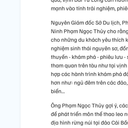
mạnh vào tính trải nghiệm, phiêu
Nguyên Giám đốc Sở Du lịch, Ph
Ninh Phạm Ngọc Thủy cho rằng, 
cho những du khách yêu thích k
nghiệm sinh thái nguyên sơ, đồn
thuyền - khám phá - phiêu lưu - s
tham quan trên tàu như tại vịnh 
hợp các hành trình khám phá đ
hơn như: ngủ đêm trên các đảo, k
biển...
Ông Phạm Ngọc Thủy gợi ý, các 
để phát triển môn thể thao leo n
địa hình rừng núi tại đảo Cái B