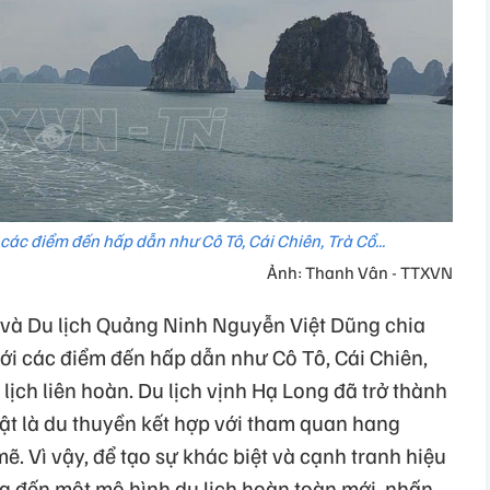
 các điểm đến hấp dẫn như Cô Tô, Cái Chiên, Trà Cổ...
Ảnh: Thanh Vân - TTXVN
 và Du lịch Quảng Ninh Nguyễn Việt Dũng chia
 với các điểm đến hấp dẫn như Cô Tô, Cái Chiên,
lịch liên hoàn. Du lịch vịnh Hạ Long đã trở thành
bật là du thuyền kết hợp với tham quan hang
. Vì vậy, để tạo sự khác biệt và cạnh tranh hiệu
g đến một mô hình du lịch hoàn toàn mới, nhấn