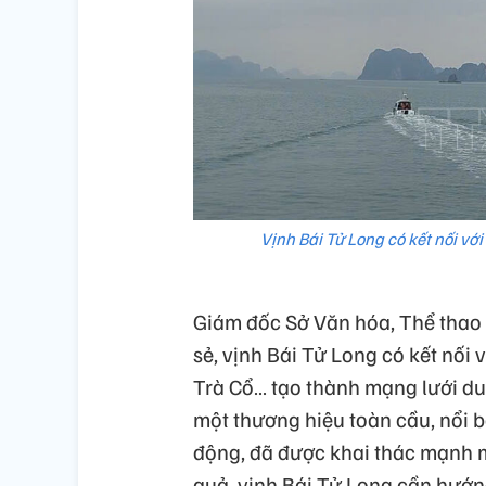
Vịnh Bái Tử Long có kết nối với
Giám đốc Sở Văn hóa, Thể thao
sẻ, vịnh Bái Tử Long có kết nối
Trà Cổ… tạo thành mạng lưới du 
một thương hiệu toàn cầu, nổi 
động, đã được khai thác mạnh mẽ
quả, vịnh Bái Tử Long cần hướn