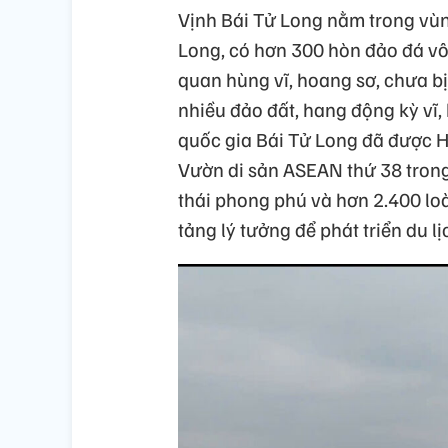
Vịnh Bái Tử Long nằm trong vùng
Long, có hơn 300 hòn đảo đá vôi
quan hùng vĩ, hoang sơ, chưa b
nhiều đảo đất, hang động kỳ vĩ,
quốc gia Bái Tử Long đã được 
Vườn di sản ASEAN thứ 38 trong
thái phong phú và hơn 2.400 loài
tảng lý tưởng để phát triển du lị