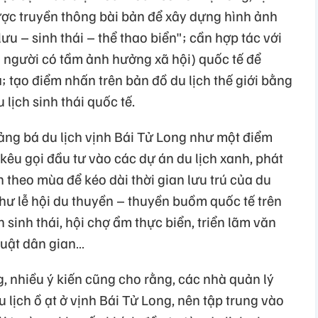
ược truyền thông bài bản để xây dựng hình ảnh
ưu – sinh thái – thể thao biển"; cần hợp tác với
g người có tầm ảnh hưởng xã hội) quốc tế để
; tạo điểm nhấn trên bản đồ du lịch thế giới bằng
lịch sinh thái quốc tế.
ng bá du lịch vịnh Bái Tử Long như một điểm
 kêu gọi đầu tư vào các dự án du lịch xanh, phát
ch theo mùa để kéo dài thời gian lưu trú của du
như lễ hội du thuyền – thuyền buồm quốc tế trên
h sinh thái, hội chợ ẩm thực biển, triển lãm văn
huật dân gian…
, nhiều ý kiến cũng cho rằng, các nhà quản lý
u lịch ồ ạt ở vịnh Bái Tử Long, nên tập trung vào