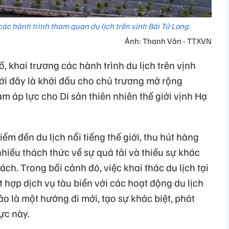
ác hành trình tham quan du lịch trên vịnh Bái Tử Long.
Ảnh: Thanh Vân - TTXVN
, khai trương các hành trình du lịch trên vịnh
ới đây là khởi đầu cho chủ trương mở rộng
ảm áp lực cho Di sản thiên nhiên thế giới vịnh Hạ
iểm đến du lịch nổi tiếng thế giới, thu hút hàng
nhiều thách thức về sự quá tải và thiếu sự khác
ách. Trong bối cảnh đó, việc khai thác du lịch tại
 hợp dịch vụ tàu biển với các hoạt động du lịch
đảo là một hướng đi mới, tạo sự khác biệt, phát
ực này.