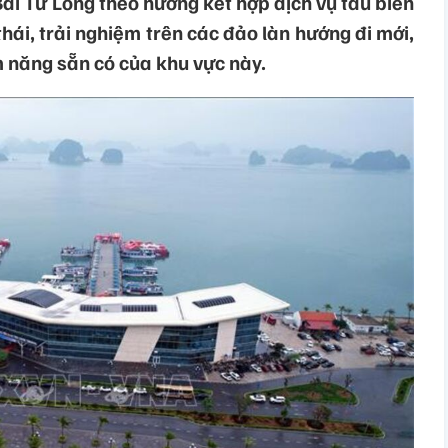
 Bái Tử Long theo hướng kết hợp dịch vụ tàu biển
thái, trải nghiệm trên các đảo làn hướng đi mới,
m năng sẵn có của khu vực này.