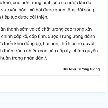
c khá, cao hơn trung bình của cả nước khi đạt
 vực văn hóa - xã hội được quan tâm; đời sống
 tiếp tục được cải thiện.
àn thành sớm và có chất lượng cao trong xây
 chính cấp xã, cấp tỉnh, được Trung ương đánh
c triển khai đồng bộ, bài bản, thể hiện rõ quyết
inh thần trách nhiệm cao của cấp ủy, chính quyền
huận trong nhân dân./.
Bùi Như Trường Giang