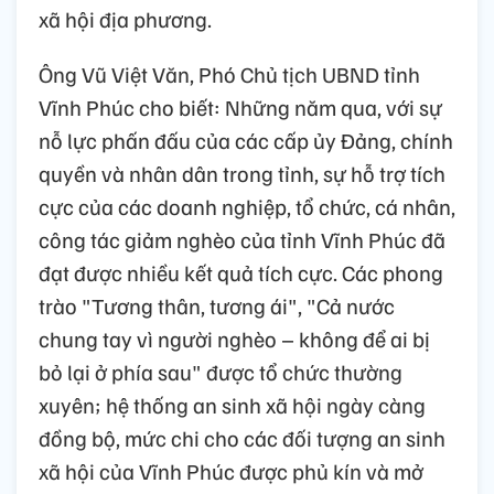
xã hội địa phương.
Ông Vũ Việt Văn, Phó Chủ tịch UBND tỉnh
Vĩnh Phúc cho biết: Những năm qua, với sự
nỗ lực phấn đấu của các cấp ủy Đảng, chính
quyền và nhân dân trong tỉnh, sự hỗ trợ tích
cực của các doanh nghiệp, tổ chức, cá nhân,
công tác giảm nghèo của tỉnh Vĩnh Phúc đã
đạt được nhiều kết quả tích cực. Các phong
trào "Tương thân, tương ái", "Cả nước
chung tay vì người nghèo – không để ai bị
bỏ lại ở phía sau" được tổ chức thường
xuyên; hệ thống an sinh xã hội ngày càng
đồng bộ, mức chi cho các đối tượng an sinh
xã hội của Vĩnh Phúc được phủ kín và mở