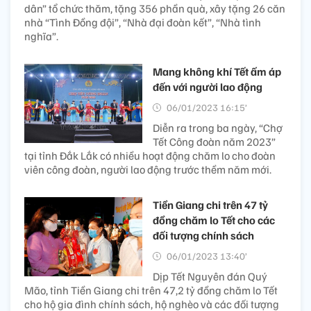
dân” tổ chức thăm, tặng 356 phần quà, xây tặng 26 căn
nhà “Tình Đồng đội”, “Nhà đại đoàn kết”, “Nhà tình
nghĩa”.
Mang không khí Tết ấm áp
đến với người lao động
06/01/2023 16:15’
Diễn ra trong ba ngày, “Chợ
Tết Công đoàn năm 2023”
tại tỉnh Đắk Lắk có nhiều hoạt động chăm lo cho đoàn
viên công đoàn, người lao động trước thềm năm mới.
Tiền Giang chi trên 47 tỷ
đồng chăm lo Tết cho các
đối tượng chính sách
06/01/2023 13:40’
Dịp Tết Nguyên đán Quý
Mão, tỉnh Tiền Giang chi trên 47,2 tỷ đồng chăm lo Tết
cho hộ gia đình chính sách, hộ nghèo và các đối tượng