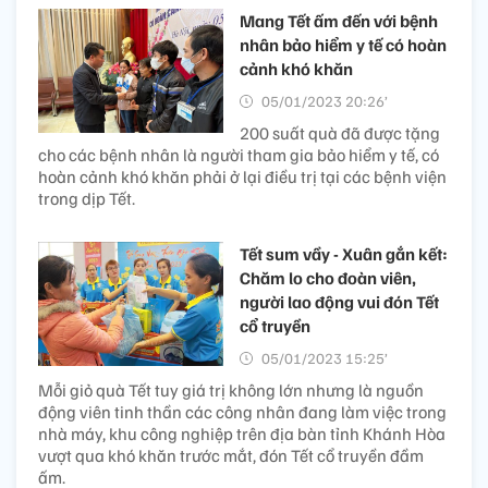
Mang Tết ấm đến với bệnh
nhân bảo hiểm y tế có hoàn
cảnh khó khăn
05/01/2023 20:26’
200 suất quà đã được tặng
cho các bệnh nhân là người tham gia bảo hiểm y tế, có
hoàn cảnh khó khăn phải ở lại điều trị tại các bệnh viện
trong dịp Tết.
Tết sum vầy - Xuân gắn kết:
Chăm lo cho đoàn viên,
người lao động vui đón Tết
cổ truyền
05/01/2023 15:25’
Mỗi giỏ quà Tết tuy giá trị không lớn nhưng là nguồn
động viên tinh thần các công nhân đang làm việc trong
nhà máy, khu công nghiệp trên địa bàn tỉnh Khánh Hòa
vượt qua khó khăn trước mắt, đón Tết cổ truyền đầm
ấm.