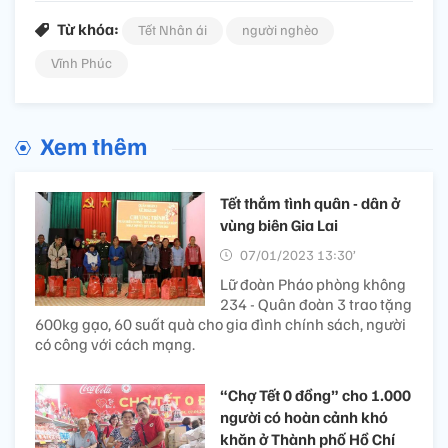
Từ khóa:
Tết Nhân ái
người nghèo
Vĩnh Phúc
Xem thêm
Tết thắm tình quân - dân ở
vùng biên Gia Lai
07/01/2023 13:30’
Lữ đoàn Pháo phòng không
234 - Quân đoàn 3 trao tặng
600kg gạo, 60 suất quà cho gia đình chính sách, người
có công với cách mạng.
“Chợ Tết 0 đồng” cho 1.000
người có hoàn cảnh khó
khăn ở Thành phố Hồ Chí