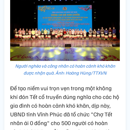
Người nghèo và công nhân có hoàn cảnh khó khăn
được nhận quà. Ảnh: Hoàng Hùng/TTXVN
Để tạo niềm vui trọn vẹn trong một không
khí đón Tết cổ truyền đúng nghĩa cho các hộ
gia đình có hoàn cảnh khó khăn, dịp này,
UBND tỉnh Vĩnh Phúc đã tổ chức "Chợ Tết
nhân ái 0 đồng" cho 500 người có hoàn