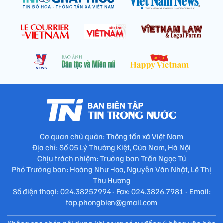
Cơ quan chủ quản: Thông tấn xã Việt Nam
Địa chỉ: Số 05 Lý Thường Kiệt, Cửa Nam, Hà Nội
Chịu trách nhiệm: Trưởng ban Trần Ngọc Tú
Phó Trưởng ban: Hoàng Như Hoa, Nguyễn Văn Nhật, Lê Thị
Thu Hương
Số điện thoại: 024.38257994 - Fax: 024.3826.7981 - Email:
tap.phongbien@gmail.com