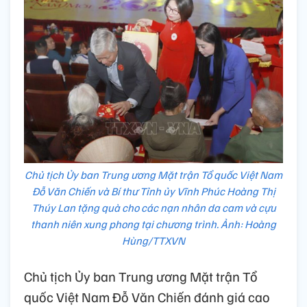
Chủ tịch Ủy ban Trung ương Mặt trận Tổ quốc Việt Nam
Đỗ Văn Chiến và Bí thư Tỉnh ủy Vĩnh Phúc Hoàng Thị
Thúy Lan tặng quà cho các nạn nhân da cam và cựu
thanh niên xung phong tại chương trình. Ảnh: Hoàng
Hùng/TTXVN
Chủ tịch Ủy ban Trung ương Mặt trận Tổ
quốc Việt Nam Đỗ Văn Chiến đánh giá cao