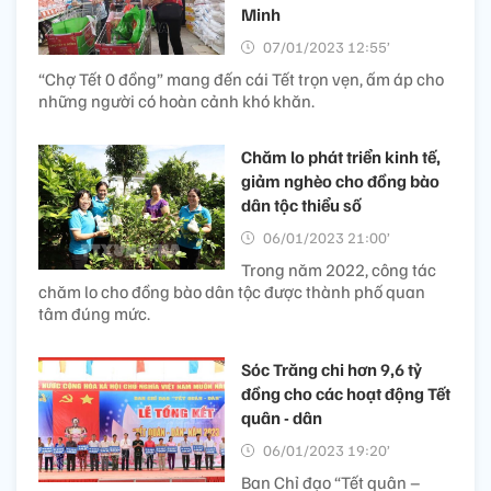
Minh
07/01/2023 12:55’
“Chợ Tết 0 đồng” mang đến cái Tết trọn vẹn, ấm áp cho
những người có hoàn cảnh khó khăn.
Chăm lo phát triển kinh tế,
giảm nghèo cho đồng bào
dân tộc thiểu số
06/01/2023 21:00’
Trong năm 2022, công tác
chăm lo cho đồng bào dân tộc được thành phố quan
tâm đúng mức.
Sóc Trăng chi hơn 9,6 tỷ
đồng cho các hoạt động Tết
quân - dân
06/01/2023 19:20’
Ban Chỉ đạo “Tết quân –