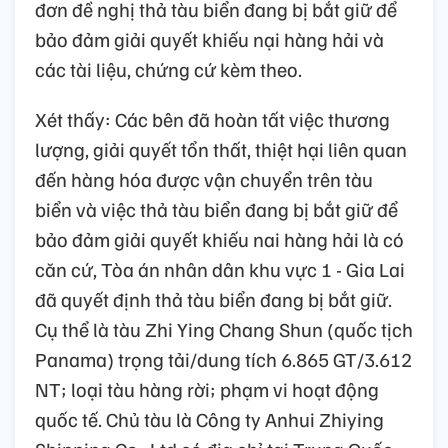
đơn đề nghị thả tàu biển đang bị bắt giữ để
bảo đảm giải quyết khiếu nại hàng hải và
các tài liệu, chứng cứ kèm theo.
Xét thấy: Các bên đã hoàn tất việc thương
lượng, giải quyết tổn thất, thiệt hại liên quan
đến hàng hóa được vận chuyển trên tàu
biển và việc thả tàu biển đang bị bắt giữ để
bảo đảm giải quyết khiếu nai hàng hải là có
căn cứ, Tòa án nhân dân khu vực 1 - Gia Lai
đã quyết định thả tàu biển đang bị bắt giữ.
Cụ thể là tàu Zhi Ying Chang Shun (quốc tịch
Panama) trọng tải/dung tích 6.865 GT/3.612
NT; loại tàu hàng rời; phạm vi hoạt động
quốc tế. Chủ tàu là Công ty Anhui Zhiying