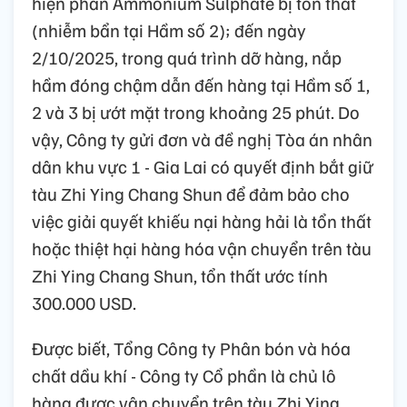
hiện phân Ammonium Sulphate bị tổn thất
(nhiễm bẩn tại Hầm số 2); đến ngày
2/10/2025, trong quá trình dỡ hàng, nắp
hầm đóng chậm dẫn đến hàng tại Hầm số 1,
2 và 3 bị ướt mặt trong khoảng 25 phút. Do
vậy, Công ty gửi đơn và đề nghị Tòa án nhân
dân khu vực 1 - Gia Lai có quyết định bắt giữ
tàu Zhi Ying Chang Shun để đảm bảo cho
việc giải quyết khiếu nại hàng hải là tổn thất
hoặc thiệt hại hàng hóa vận chuyển trên tàu
Zhi Ying Chang Shun, tổn thất ước tính
300.000 USD.
Được biết, Tổng Công ty Phân bón và hóa
chất dầu khí - Công ty Cổ phần là chủ lô
hàng được vận chuyển trên tàu Zhi Ying