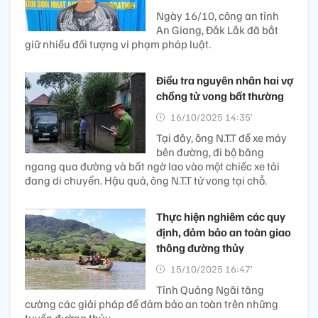
Ngày 16/10, công an tỉnh
An Giang, Đắk Lắk đã bắt
giữ nhiều đối tượng vi phạm pháp luật.
Điều tra nguyên nhân hai vợ
chồng tử vong bất thường
16/10/2025 14:35’
Tại đây, ông N.T.T để xe máy
bên đường, đi bộ băng
ngang qua đường và bất ngờ lao vào một chiếc xe tải
đang di chuyển. Hậu quả, ông N.T.T tử vong tại chỗ.
Thực hiện nghiêm các quy
định, đảm bảo an toàn giao
thông đường thủy
15/10/2025 16:47’
Tỉnh Quảng Ngãi tăng
cường các giải pháp để đảm bảo an toàn trên những