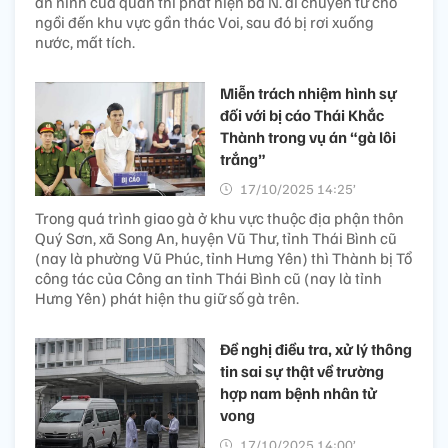
an ninh của quán thì phát hiện bà N. di chuyển từ chỗ
ngồi đến khu vực gần thác Voi, sau đó bị rơi xuống
nước, mất tích.
Miễn trách nhiệm hình sự
đối với bị cáo Thái Khắc
Thành trong vụ án “gà lôi
trắng”
17/10/2025 14:25’
Trong quá trình giao gà ở khu vực thuộc địa phận thôn
Quý Sơn, xã Song An, huyện Vũ Thư, tỉnh Thái Bình cũ
(nay là phường Vũ Phúc, tỉnh Hưng Yên) thì Thành bị Tổ
công tác của Công an tỉnh Thái Bình cũ (nay là tỉnh
Hưng Yên) phát hiện thu giữ số gà trên.
Đề nghị điều tra, xử lý thông
tin sai sự thật về trường
hợp nam bệnh nhân tử
vong
17/10/2025 14:00’