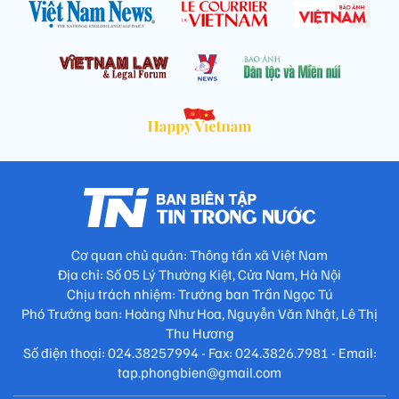
Cơ quan chủ quản: Thông tấn xã Việt Nam
Địa chỉ: Số 05 Lý Thường Kiệt, Cửa Nam, Hà Nội
Chịu trách nhiệm: Trưởng ban Trần Ngọc Tú
Phó Trưởng ban: Hoàng Như Hoa, Nguyễn Văn Nhật, Lê Thị
Thu Hương
Số điện thoại: 024.38257994 - Fax: 024.3826.7981 - Email:
tap.phongbien@gmail.com