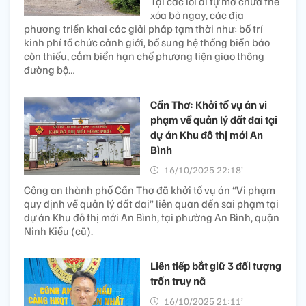
Tại các lối đi tự mở chưa thể
xóa bỏ ngay, các địa
phương triển khai các giải pháp tạm thời như: bố trí
kinh phí tổ chức cảnh giới, bổ sung hệ thống biển báo
còn thiếu, cắm biển hạn chế phương tiện giao thông
đường bộ…
Cần Thơ: Khởi tố vụ án vi
phạm về quản lý đất đai tại
dự án Khu đô thị mới An
Bình
16/10/2025 22:18’
Công an thành phố Cần Thơ đã khởi tố vụ án “Vi phạm
quy định về quản lý đất đai” liên quan đến sai phạm tại
dự án Khu đô thị mới An Bình, tại phường An Bình, quận
Ninh Kiều (cũ).
Liên tiếp bắt giữ 3 đối tượng
trốn truy nã
16/10/2025 21:11’