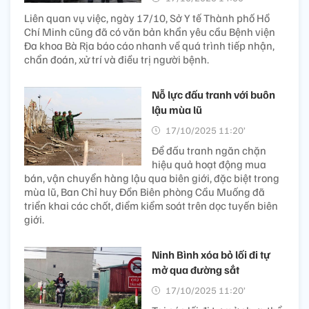
Liên quan vụ việc, ngày 17/10, Sở Y tế Thành phố Hồ
Chí Minh cũng đã có văn bản khẩn yêu cầu Bệnh viện
Đa khoa Bà Rịa báo cáo nhanh về quá trình tiếp nhận,
chẩn đoán, xử trí và điều trị người bệnh.
Nỗ lực đấu tranh với buôn
lậu mùa lũ
17/10/2025 11:20’
Để đấu tranh ngăn chặn
hiệu quả hoạt động mua
bán, vận chuyển hàng lậu qua biên giới, đặc biệt trong
mùa lũ, Ban Chỉ huy Đồn Biên phòng Cầu Muống đã
triển khai các chốt, điểm kiểm soát trên dọc tuyến biên
giới.
Ninh Bình xóa bỏ lối đi tự
mở qua đường sắt
17/10/2025 11:20’