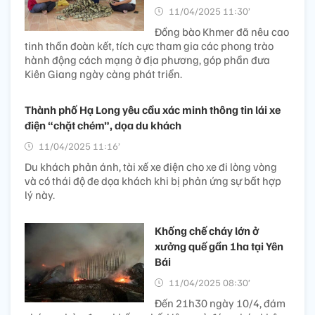
11/04/2025 11:30’
Đồng bào Khmer đã nêu cao
tinh thần đoàn kết, tích cực tham gia các phong trào
hành động cách mạng ở địa phương, góp phần đưa
Kiên Giang ngày càng phát triển.
Thành phố Hạ Long yêu cầu xác minh thông tin lái xe
điện “chặt chém”, dọa du khách
11/04/2025 11:16’
Du khách phản ánh, tài xế xe điện cho xe đi lòng vòng
và có thái độ đe dọa khách khi bị phản ứng sự bất hợp
lý này.
Khống chế cháy lớn ở
xưởng quế gần 1ha tại Yên
Bái
11/04/2025 08:30’
Đến 21h30 ngày 10/4, đám