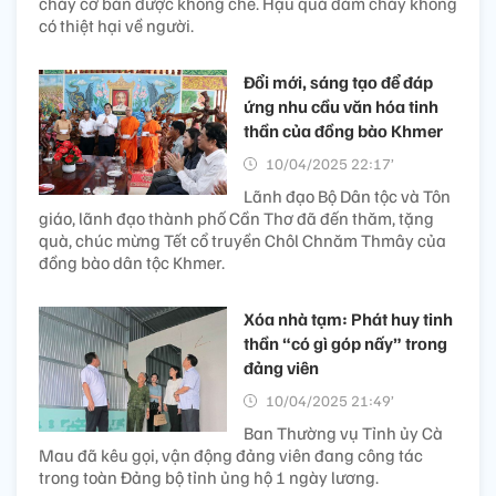
cháy cơ bản được khống chế. Hậu quả đám cháy không
có thiệt hại về người.
Đổi mới, sáng tạo để đáp
ứng nhu cầu văn hóa tinh
thần của đồng bào Khmer
10/04/2025 22:17’
Lãnh đạo Bộ Dân tộc và Tôn
giáo, lãnh đạo thành phố Cần Thơ đã đến thăm, tặng
quà, chúc mừng Tết cổ truyền Chôl Chnăm Thmây của
đồng bào dân tộc Khmer.
Xóa nhà tạm: Phát huy tinh
thần “có gì góp nấy” trong
đảng viên
10/04/2025 21:49’
Ban Thường vụ Tỉnh ủy Cà
Mau đã kêu gọi, vận động đảng viên đang công tác
trong toàn Ðảng bộ tỉnh ủng hộ 1 ngày lương.