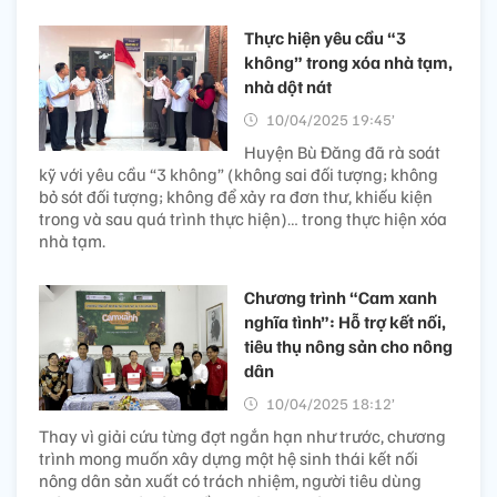
Thực hiện yêu cầu “3
không” trong xóa nhà tạm,
nhà dột nát
10/04/2025 19:45’
Huyện Bù Đăng đã rà soát
kỹ với yêu cầu “3 không” (không sai đối tượng; không
bỏ sót đối tượng; không để xảy ra đơn thư, khiếu kiện
trong và sau quá trình thực hiện)… trong thực hiện xóa
nhà tạm.
Chương trình “Cam xanh
nghĩa tình”: Hỗ trợ kết nối,
tiêu thụ nông sản cho nông
dân
10/04/2025 18:12’
Thay vì giải cứu từng đợt ngắn hạn như trước, chương
trình mong muốn xây dựng một hệ sinh thái kết nối
nông dân sản xuất có trách nhiệm, người tiêu dùng