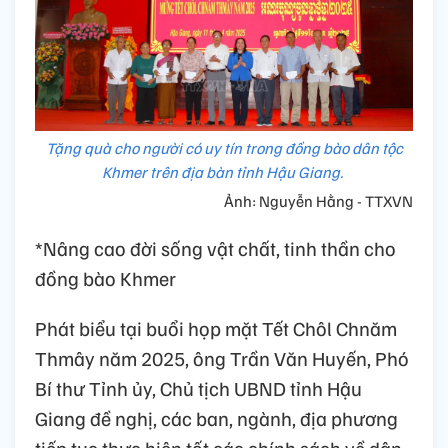
Tặng quà cho người có uy tín trong đồng bào dân tộc
Khmer trên địa bàn tỉnh Hậu Giang.
Ảnh: Nguyễn Hằng - TTXVN
*Nâng cao đời sống vật chất, tinh thần cho
đồng bào Khmer
Phát biểu tại buổi họp mặt Tết Chôl Chnăm
Thmây năm 2025, ông Trần Văn Huyến, Phó
Bí thư Tỉnh ủy, Chủ tịch UBND tỉnh Hậu
Giang đề nghị, các ban, ngành, địa phương