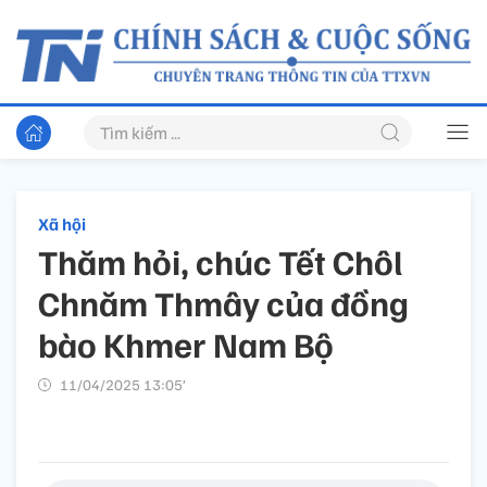
Xã hội
Thăm hỏi, chúc Tết Chôl
Chnăm Thmây của đồng
bào Khmer Nam Bộ
11/04/2025 13:05’