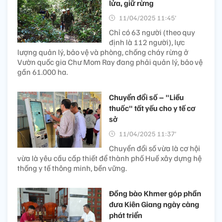
lửa, giữ rừng
11/04/2025 11:45’
Chỉ có 63 người (theo quy
định là 112 người), lực
lượng quản lý, bảo vệ và phòng, chống cháy rừng ở
Vườn quốc gia Chư Mom Ray đang phải quản lý, bảo vệ
gần 61.000 ha.
Chuyển đổi số – "Liều
thuốc" tất yếu cho y tế cơ
sở
11/04/2025 11:37’
Chuyển đổi số vừa là cơ hội
vừa là yêu cầu cấp thiết để thành phố Huế xây dựng hệ
thống y tế thông minh, bền vững.
Đồng bào Khmer góp phần
đưa Kiên Giang ngày càng
phát triển