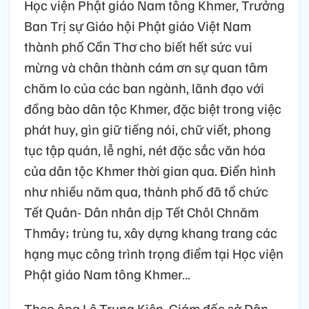
Học viện Phật giáo Nam tông Khmer, Trưởng
Ban Trị sự Giáo hội Phật giáo Việt Nam
thành phố Cần Thơ cho biết hết sức vui
mừng và chân thành cám ơn sự quan tâm
chăm lo của các ban ngành, lãnh đạo với
đồng bào dân tộc Khmer, đặc biệt trong việc
phát huy, gìn giữ tiếng nói, chữ viết, phong
tục tập quán, lễ nghi, nét đặc sắc văn hóa
của dân tộc Khmer thời gian qua. Điển hình
như nhiều năm qua, thành phố đã tổ chức
Tết Quân- Dân nhân dịp Tết Chôl Chnăm
Thmây; trùng tu, xây dựng khang trang các
hạng mục công trình trọng điểm tại Học viện
Phật giáo Nam tông Khmer…
Theo ông Lê Trung Kiên, Giám đốc sở Dân