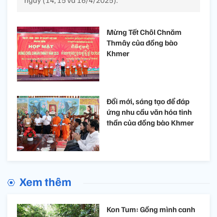
ngày (14, 15 và 16/4/2025).
Mừng Tết Chôl Chnăm
Thmây của đồng bào
Khmer
Đổi mới, sáng tạo để đáp
ứng nhu cầu văn hóa tinh
thần của đồng bào Khmer
Xem thêm
Kon Tum: Gồng mình canh