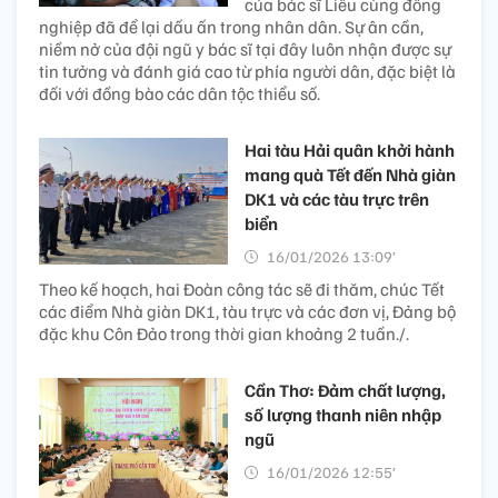
của bác sĩ Liễu cùng đồng
nghiệp đã để lại dấu ấn trong nhân dân. Sự ân cần,
niềm nở của đội ngũ y bác sĩ tại đây luôn nhận được sự
tin tưởng và đánh giá cao từ phía người dân, đặc biệt là
đối với đồng bào các dân tộc thiểu số.
Hai tàu Hải quân khởi hành
mang quà Tết đến Nhà giàn
DK1 và các tàu trực trên
biển
16/01/2026 13:09’
Theo kế hoạch, hai Đoàn công tác sẽ đi thăm, chúc Tết
các điểm Nhà giàn DK1, tàu trực và các đơn vị, Đảng bộ
đặc khu Côn Đảo trong thời gian khoảng 2 tuần./.
Cần Thơ: Đảm chất lượng,
số lượng thanh niên nhập
ngũ
16/01/2026 12:55’