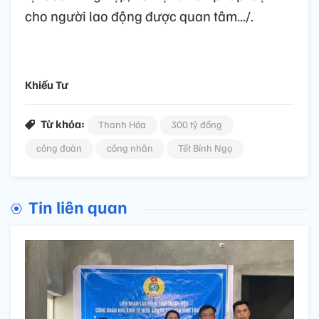
cho người lao động được quan tâm.../.
Khiếu Tư
Từ khóa:
Thanh Hóa
300 tỷ đồng
công đoàn
công nhân
Tết Bính Ngọ
Tin liên quan