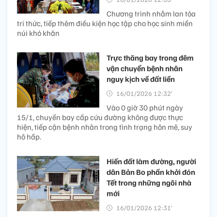
Chương trình nhằm lan tỏa
tri thức, tiếp thêm điều kiện học tập cho học sinh miền
núi khó khăn
Trực thăng bay trong đêm
vận chuyển bệnh nhân
nguy kịch về đất liền​
16/01/2026 12:32’
Vào 0 giờ 30 phút ngày
15/1, chuyến bay cấp cứu đường không được thực
hiện, tiếp cận bệnh nhân trong tình trạng hôn mê, suy
hô hấp.
Hiến đất làm đường, người
dân Bản Bo phấn khởi đón
Tết trong những ngôi nhà
mới
16/01/2026 12:31’