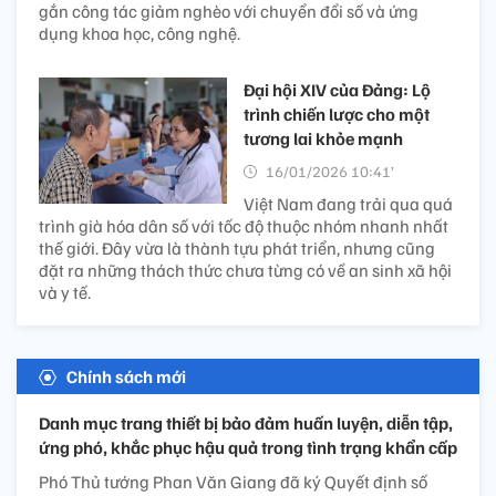
gắn công tác giảm nghèo với chuyển đổi số và ứng
dụng khoa học, công nghệ.
Đại hội XIV của Đảng: Lộ
trình chiến lược cho một
tương lai khỏe mạnh
16/01/2026 10:41’
Việt Nam đang trải qua quá
trình già hóa dân số với tốc độ thuộc nhóm nhanh nhất
thế giới. Đây vừa là thành tựu phát triển, nhưng cũng
đặt ra những thách thức chưa từng có về an sinh xã hội
và y tế.
Chính sách mới
Danh mục trang thiết bị bảo đảm huấn luyện, diễn tập,
ứng phó, khắc phục hậu quả trong tình trạng khẩn cấp
Phó Thủ tướng Phan Văn Giang đã ký Quyết định số