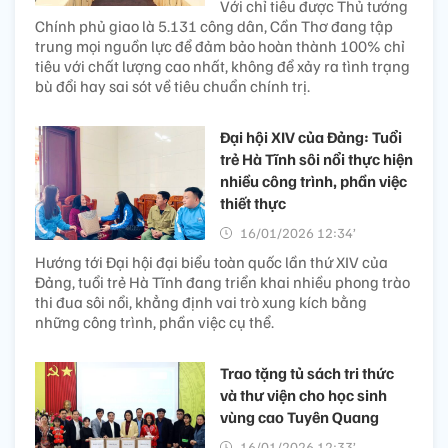
Với chỉ tiêu được Thủ tướng
Chính phủ giao là 5.131 công dân, Cần Thơ đang tập
trung mọi nguồn lực để đảm bảo hoàn thành 100% chỉ
tiêu với chất lượng cao nhất, không để xảy ra tình trạng
bù đổi hay sai sót về tiêu chuẩn chính trị.
Đại hội XIV của Đảng: Tuổi
trẻ Hà Tĩnh sôi nổi thực hiện
nhiều công trình, phần việc
thiết thực
16/01/2026 12:34’
Hướng tới Đại hội đại biểu toàn quốc lần thứ XIV của
Đảng, tuổi trẻ Hà Tĩnh đang triển khai nhiều phong trào
thi đua sôi nổi, khẳng định vai trò xung kích bằng
những công trình, phần việc cụ thể.
Trao tặng tủ sách tri thức
và thư viện cho học sinh
vùng cao Tuyên Quang
16/01/2026 12:33’