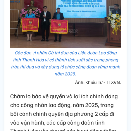
Các đơn vị nhận Cờ thi đua của Liên đoàn Lao động
tỉnh Thanh Hóa vì có thành tích xuất sắc trong phong
trào thi đua và xây dựng tổ chức công đoàn vững mạnh
năm 2025.
Ảnh: Khiếu Tư - TTXVN.
Chăm lo bảo vệ quyền và lợi ích chính đáng
cho công nhân lao động, năm 2025, trong
bối cảnh chính quyền địa phương 2 cấp đi
vào vận hành, các cấp công đoàn tỉnh