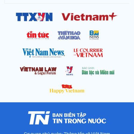
Cơ quan chủ quản: Thông tấn xã Việt Nam