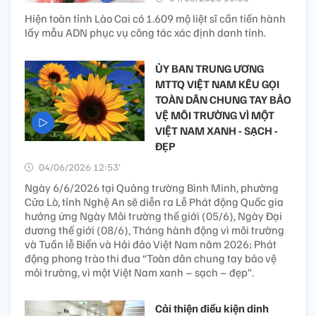
Hiện toàn tỉnh Lào Cai có 1.609 mộ liệt sĩ cần tiến hành
lấy mẫu ADN phục vụ công tác xác định danh tính.
ỦY BAN TRUNG ƯƠNG
MTTQ VIỆT NAM KÊU GỌI
TOÀN DÂN CHUNG TAY BẢO
VỆ MÔI TRƯỜNG VÌ MỘT
VIỆT NAM XANH - SẠCH -
ĐẸP
04/06/2026 12:53’
Ngày 6/6/2026 tại Quảng trường Bình Minh, phường
Cửa Lò, tỉnh Nghệ An sẽ diễn ra Lễ Phát động Quốc gia
hưởng ứng Ngày Môi trường thế giới (05/6), Ngày Đại
dương thế giới (08/6), Tháng hành động vì môi trường
và Tuần lễ Biển và Hải đảo Việt Nam năm 2026; Phát
động phong trào thi đua “Toàn dân chung tay bảo vệ
môi trường, vì một Việt Nam xanh – sạch – đẹp”.
Cải thiện điều kiện dinh