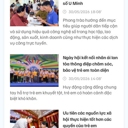
số U Minh
30/05/2026 18:08’
Phong trào hướng đến mục
tiêu giúp người dân tiếp cận
và sử dụng hiệu quả công nghệ số trong học tập, lao
động, sản xuất, kinh doanh cũng như thực hiện các dịch
vụ công trực tuyến.
Ngày hội kết nối nhân ái lan
tỏa thông điệp chăm sóc,
bảo vệ trẻ em toàn diện
30/05/2026 14:08’
Huy động cộng đồng chung
tay hỗ trợ trẻ em khuyết tật, trẻ em có hoàn cảnh đặc
biệt khó khăn.
Ưu tiên các nguồn lực xã
hội thực hiện tốt hơn các
quyền của trẻ em