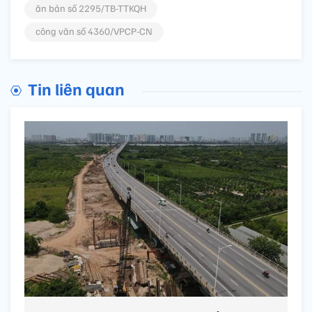
ăn bản số 2295/TB-TTKQH
công văn số 4360/VPCP-CN
Tin liên quan