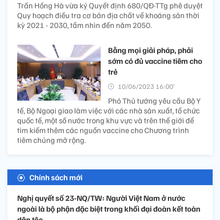
Trần Hồng Hà vừa ký Quyết định 680/QĐ-TTg phê duyệt
Quy hoạch điều tra cơ bản địa chất về khoáng sản thời
kỳ 2021 - 2030, tầm nhìn đến năm 2050.
Bằng mọi giải pháp, phải
sớm có đủ vaccine tiêm cho
trẻ
10/06/2023 16:00’
Phó Thủ tướng yêu cầu Bộ Y
tế, Bộ Ngoại giao làm việc với các nhà sản xuất, tổ chức
quốc tế, một số nước trong khu vực và trên thế giới để
tìm kiếm thêm các nguồn vaccine cho Chương trình
tiêm chủng mở rộng.
Chính sách mới
Nghị quyết số 23-NQ/TW: Người Việt Nam ở nước
ngoài là bộ phận đặc biệt trong khối đại đoàn kết toàn
dân tộc