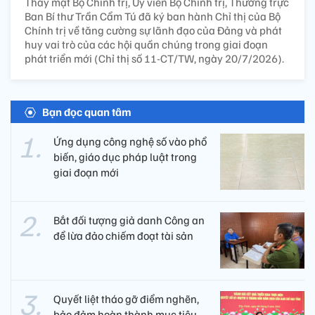
Thay mặt Bộ Chính trị, Ủy viên Bộ Chính trị, Thường trực
Ban Bí thư Trần Cẩm Tú đã ký ban hành Chỉ thị của Bộ
Chính trị về tăng cường sự lãnh đạo của Đảng và phát
huy vai trò của các hội quần chúng trong giai đoạn
phát triển mới (Chỉ thị số 11-CT/TW, ngày 20/7/2026).
Bạn đọc quan tâm
Ứng dụng công nghệ số vào phổ
biến, giáo dục pháp luật trong
giai đoạn mới
Bắt đối tượng giả danh Công an
để lừa đảo chiếm đoạt tài sản
Quyết liệt tháo gỡ điểm nghẽn,
bảo đảm hoàn thành mục tiêu