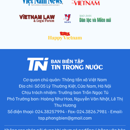
Cơ quan chủ quản: Thông tấn xã Việt Nam
Địa chỉ: Số 05 Lý Thường Kiệt, Cửa Nam, Hà Nội
Chịu trách nhiệm: Trưởng ban Trần Ngọc Tú
Phó Trưởng ban: Hoàng Như Hoa, Nguyễn Văn Nhật, Lê Thị
Thu Hương
Số điện thoại: 024.38257994 - Fax: 024.3826.7981 - Email:
tap.phongbien@gmail.com
Không sao chép nội dung khi chưa có sự đồng ý bằng văn bản