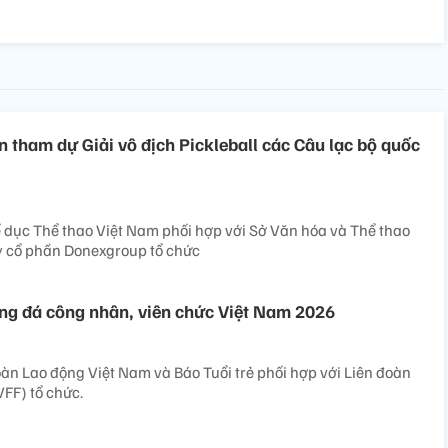
n tham dự Giải vô địch Pickleball các Câu lạc bộ quốc
 dục Thể thao Việt Nam phối hợp với Sở Văn hóa và Thể thao
y cổ phần Donexgroup tổ chức
ng đá công nhân, viên chức Việt Nam 2026
oàn Lao động Việt Nam và Báo Tuổi trẻ phối hợp với Liên đoàn
FF) tổ chức.