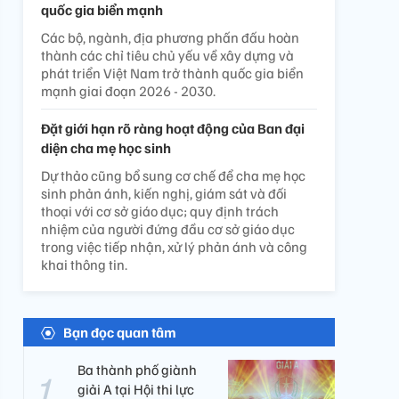
quốc gia biển mạnh
Các bộ, ngành, địa phương phấn đấu hoàn
thành các chỉ tiêu chủ yếu về xây dựng và
phát triển Việt Nam trở thành quốc gia biển
mạnh giai đoạn 2026 - 2030.
Đặt giới hạn rõ ràng hoạt động của Ban đại
diện cha mẹ học sinh
Dự thảo cũng bổ sung cơ chế để cha mẹ học
sinh phản ánh, kiến nghị, giám sát và đối
thoại với cơ sở giáo dục; quy định trách
nhiệm của người đứng đầu cơ sở giáo dục
trong việc tiếp nhận, xử lý phản ánh và công
khai thông tin.
Bạn đọc quan tâm
Ba thành phố giành
giải A tại Hội thi lực