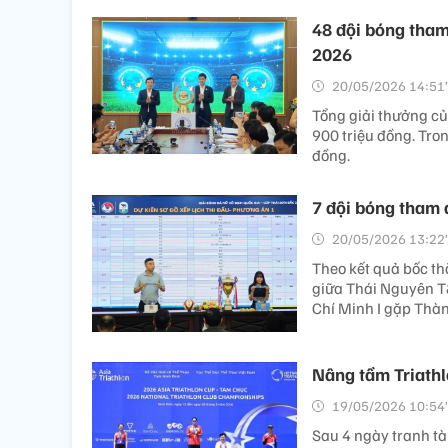
48 đội bóng tham
2026
20/05/2026 14:51’
Tổng giải thưởng củ
900 triệu đồng. Tro
đồng.
7 đội bóng tham 
20/05/2026 13:22’
Theo kết quả bốc th
giữa Thái Nguyên T
Chí Minh I gặp Thành
Nâng tầm Triathl
19/05/2026 10:54’
Sau 4 ngày tranh tài