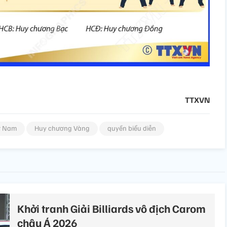
TTXVN
t Nam
Huy chương Vàng
quyền biểu diễn
Khởi tranh Giải Billiards vô địch Carom
châu Á 2026