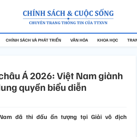
CHÍNH SÁCH VÀ PHÁT TRIỂN
VĂN HÓA
KHOA HỌC
TRAN
châu Á 2026: Việt Nam giành
ung quyền biểu diễn
Nam đã thi đấu ấn tượng tại Giải vô địch