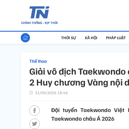
THỜI SỰ
XÃ HỘI
PHÁP LUẬT
Thể thao
Giải vô địch Taekwondo 
2 Huy chương Vàng nội d
21/05/2026 18:46’
Đội tuyển Taekwondo Việt 
Taekwondo châu Á 2026