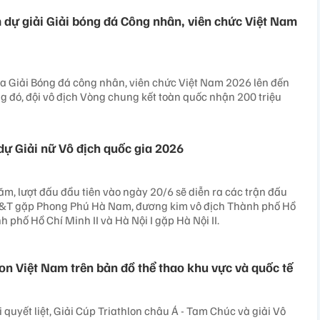
 dự giải Giải bóng đá Công nhân, viên chức Việt Nam
a Giải Bóng đá công nhân, viên chức Việt Nam 2026 lên đến
ng đó, đội vô địch Vòng chung kết toàn quốc nhận 200 triệu
dự Giải nữ Vô địch quốc gia 2026
ăm, lượt đấu đầu tiên vào ngày 20/6 sẽ diễn ra các trận đấu
&T gặp Phong Phú Hà Nam, đương kim vô địch Thành phố Hồ
 phố Hồ Chí Minh II và Hà Nội I gặp Hà Nội II.
on Việt Nam trên bản đồ thể thao khu vực và quốc tế
 quyết liệt, Giải Cúp Triathlon châu Á - Tam Chúc và giải Vô