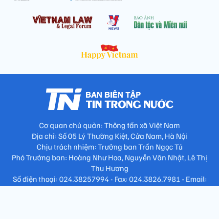
Cơ quan chủ quản: Thông tấn xã Việt Nam
Địa chỉ: Số 05 Lý Thường Kiệt, Cửa Nam, Hà Nội
Chịu trách nhiệm: Trưởng ban Trần Ngọc Tú
Phó Trưởng ban: Hoàng Như Hoa, Nguyễn Văn Nhật, Lê Thị
Thu Hương
Số điện thoại: 024.38257994 - Fax: 024.3826.7981 - Email: