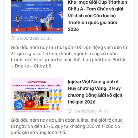
Khai mạc Giải Cúp Triathlon
Châu Á - Tam Chúc và giải
Vô địch các Câu lạc bộ
Triathlon quốc gia năm
2026
16/05/2026 13:35’
Giải đấu năm nay thu hút gần 400 vận động viên đến từ
31 quốc gia và 13 tỉnh, thành, ngành trong cả nước,
tranh tài ở 6 cự ly của ba môn thể thao phối hợp: Bơi lội
– Đạp xe – Chạy bộ.
Jujitsu Việt Nam giành 6
Huy chương Vàng, 2 Huy
chương Đồng Giải vô địch
thế giới 2026
16/05/2026 09:56’
Giải đấu năm nay do Liên đoàn jujitsu thế giới tổ chức
từ ngày 14 đến 17/5, quy tụ khoảng 250 võ sĩ của 16
quốc gia và vùng lãnh thổ.