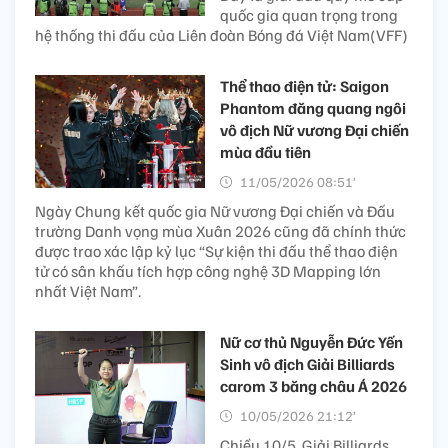
quốc gia quan trọng trong
hệ thống thi đấu của Liên đoàn Bóng đá Việt Nam(VFF)
Thể thao điện tử: Saigon
Phantom đăng quang ngôi
vô địch Nữ vương Đại chiến
mùa đầu tiên
11/05/2026 08:51’
Ngày Chung kết quốc gia Nữ vương Đại chiến và Đấu
trường Danh vọng mùa Xuân 2026 cũng đã chính thức
được trao xác lập kỷ lục “Sự kiện thi đấu thể thao điện
tử có sân khấu tích hợp công nghệ 3D Mapping lớn
nhất Việt Nam”.
Nữ cơ thủ Nguyễn Đức Yến
Sinh vô địch Giải Billiards
carom 3 băng châu Á 2026
10/05/2026 21:12’
Chiều 10/5, Giải Billiards