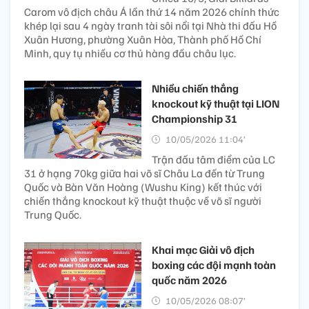
Carom vô địch châu Á lần thứ 14 năm 2026 chính thức
khép lại sau 4 ngày tranh tài sôi nổi tại Nhà thi đấu Hồ
Xuân Hương, phường Xuân Hòa, Thành phố Hồ Chí
Minh, quy tụ nhiều cơ thủ hàng đầu châu lục.
Nhiều chiến thắng
knockout kỹ thuật tại LION
Championship 31
10/05/2026 11:04’
Trận đấu tâm điểm của LC
31 ở hạng 70kg giữa hai võ sĩ Châu La đến từ Trung
Quốc và Bàn Văn Hoàng (Wushu King) kết thúc với
chiến thắng knockout kỹ thuật thuộc về võ sĩ người
Trung Quốc.
Khai mạc Giải vô địch
boxing các đội mạnh toàn
quốc năm 2026
10/05/2026 08:07’