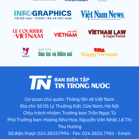
Cơ quan chủ quản: Thông tấn xã Việt Nam
Địa chỉ: Số 05 Lý Thường Kiệt, Cửa Nam, Hà Nội
Chịu trách nhiệm: Trưởng ban Trần Ngọc Tú
Phó Trưởng ban: Hoàng Như Hoa, Nguyễn Văn Nhật, Lê Thị
Thu Hương
Số điện thoại: 024.38257994 - Fax: 024.3826.7981 - Email: