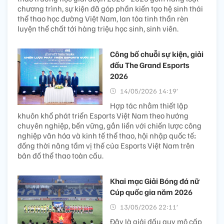
chương trình, sự kiện đã góp phần kiến tạo hệ sinh thái
thể thao học đường Việt Nam, lan tỏa tinh thần rèn
luyện thể chất tới hàng triệu học sinh, sinh viên.
Công bố chuỗi sự kiện, giải
đấu The Grand Esports
2026
14/05/2026 14:19’
Hợp tác nhằm thiết lập
khuôn khổ phát triển Esports Việt Nam theo hướng
chuyên nghiệp, bền vững, gắn liền với chiến lược công
nghiệp văn hóa và kinh tế thể thao, hội nhập quốc tế;
đồng thời nâng tầm vị thế của Esports Việt Nam trên
bản đồ thể thao toàn cầu.
Khai mạc Giải Bóng đá nữ
Cúp quốc gia năm 2026
13/05/2026 22:11’
Đây là giải đấu quy mô cấp