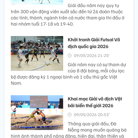
Giải đấu năm nay quy tụ
trên 300 vận động viên xuất sắc đến từ 26 đoàn thuộc
các tỉnh, thành, ngành trên cả nước tham gia thi đấu ở
hai nhóm tuổi 17-18 và 19-40.
Khởi tranh Giải Futsal Vô
địch quốc gia 2026
09/05/2026 21:25’
Giải năm nay có sự tham dự
của 8 đội bóng, mỗi câu lạc
bộ được đăng ký 1 ngoại binh và 1 cầu thủ gốc Việt
Nam.
Khai mạc Giải vô địch Vật
bãi biển thế giới 2026
09/05/2026 20:53’
Thông qua giải đấu, Đà
Nẵng mong muốn quảng bá
hình ảnh thành phố năng động, hiện đại, thân thiện và