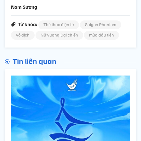
Nam Sương
Từ khóa:
Thể thao điện tử
Saigon Phantom
vô địch
Nữ vương Đại chiến
mùa đầu tiên
Tin liên quan