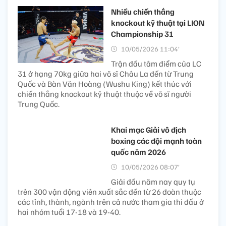
Nhiều chiến thắng
knockout kỹ thuật tại LION
Championship 31
10/05/2026 11:04’
Trận đấu tâm điểm của LC
31 ở hạng 70kg giữa hai võ sĩ Châu La đến từ Trung
Quốc và Bàn Văn Hoàng (Wushu King) kết thúc với
chiến thắng knockout kỹ thuật thuộc về võ sĩ người
Trung Quốc.
Khai mạc Giải vô địch
boxing các đội mạnh toàn
quốc năm 2026
10/05/2026 08:07’
Giải đấu năm nay quy tụ
trên 300 vận động viên xuất sắc đến từ 26 đoàn thuộc
các tỉnh, thành, ngành trên cả nước tham gia thi đấu ở
hai nhóm tuổi 17-18 và 19-40.