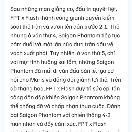
Sau những màn giằng co, đấu trí quyết liệt,
FPT x Flash thành công giành quyền kiểm
soát thế trận và vươn lên dẫn trước 2-1. Thế
nhưng ở ván thứ 4, Saigon Phantom tiếp tục
bám đuổi và một lần nữa đưa trận đấu về
vạch xuất phát. Tuy nhiên, ở ván thứ 5, chỉ
với một tình huống sai lầm, những Saigon
Phantom đã mất đi ván đấu bản lề, tạo cơ
hội cho Maris và đồng đội giành lợi thế. Trên
đà thăng hoa, FPT x Flash duy trì sức ép, tấn
công dồn dập khiến Saigon Phantom không
thể chống đỡ và chấp nhận thua cuộc. Đánh
bại Saigon Phantom với chiến thắng 4-2
mãn nhãn và đầy cảm xúc, FPT x Flash