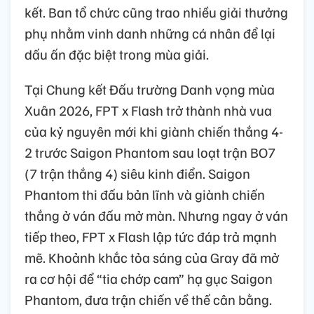
kết. Ban tổ chức cũng trao nhiều giải thưởng
phụ nhằm vinh danh những cá nhân để lại
dấu ấn đặc biệt trong mùa giải.
Tại Chung kết Đấu trường Danh vọng mùa
Xuân 2026, FPT x Flash trở thành nhà vua
của kỷ nguyên mới khi giành chiến thắng 4-
2 trước Saigon Phantom sau loạt trận BO7
(7 trận thắng 4) siêu kinh điển. Saigon
Phantom thi đấu bản lĩnh và giành chiến
thắng ở ván đấu mở màn. Nhưng ngay ở ván
tiếp theo, FPT x Flash lập tức đáp trả mạnh
mẽ. Khoảnh khắc tỏa sáng của Gray đã mở
ra cơ hội để “tia chớp cam” hạ gục Saigon
Phantom, đưa trận chiến về thế cân bằng.