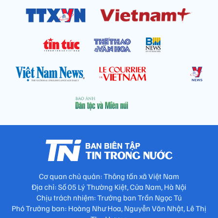
Cơ quan chủ quản: Thông tấn xã Việt Nam
Địa chỉ: Số 05 Lý Thường Kiệt, Cửa Nam, Hà Nội