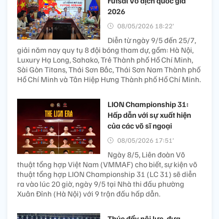
Futsal Vô địch quốc gia
2026
08/05/2026 18:22’
Diễn từ ngày 9/5 đến 25/7,
giải năm nay quy tụ 8 đội bóng tham dự, gồm: Hà Nội,
Luxury Hạ Long, Sahako, Trẻ Thành phố Hồ Chí Minh,
Sài Gòn Titans, Thái Sơn Bắc, Thái Sơn Nam Thành phố
Hồ Chí Minh và Tân Hiệp Hưng Thành phố Hồ Chí Minh.
LION Championship 31:
Hấp dẫn với sự xuất hiện
của các võ sĩ ngoại
08/05/2026 17:51’
Ngày 8/5, Liên đoàn Võ
thuật tổng hợp Việt Nam (VMMAF) cho biết, sự kiện võ
thuật tổng hợp LION Championship 31 (LC 31) sẽ diễn
ra vào lúc 20 giờ, ngày 9/5 tại Nhà thi đấu phường
Xuân Đỉnh (Hà Nội) với 9 trận đấu hấp dẫn.
Thúc đẩy nội lực, đưa