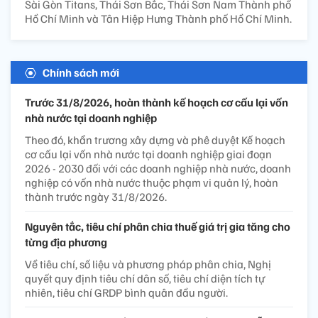
Sài Gòn Titans, Thái Sơn Bắc, Thái Sơn Nam Thành phố
Hồ Chí Minh và Tân Hiệp Hưng Thành phố Hồ Chí Minh.
Chính sách mới
Trước 31/8/2026, hoàn thành kế hoạch cơ cấu lại vốn
nhà nước tại doanh nghiệp
Theo đó, khẩn trương xây dựng và phê duyệt Kế hoạch
cơ cấu lại vốn nhà nước tại doanh nghiệp giai đoạn
2026 - 2030 đối với các doanh nghiệp nhà nước, doanh
nghiệp có vốn nhà nước thuộc phạm vi quản lý, hoàn
thành trước ngày 31/8/2026.
Nguyên tắc, tiêu chí phân chia thuế giá trị gia tăng cho
từng địa phương
Về tiêu chí, số liệu và phương pháp phân chia, Nghị
quyết quy định tiêu chí dân số, tiêu chí diện tích tự
nhiên, tiêu chí GRDP bình quân đầu người.