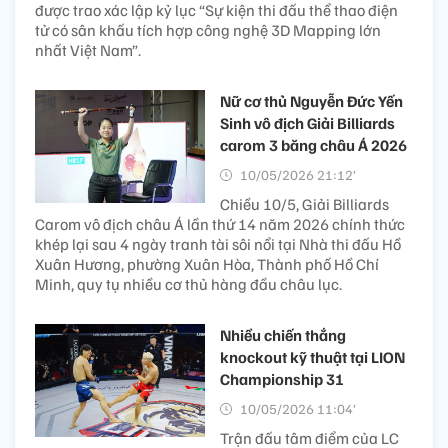
được trao xác lập kỷ lục “Sự kiện thi đấu thể thao điện
tử có sân khấu tích hợp công nghệ 3D Mapping lớn
nhất Việt Nam”.
Nữ cơ thủ Nguyễn Đức Yến
Sinh vô địch Giải Billiards
carom 3 băng châu Á 2026
10/05/2026 21:12’
Chiều 10/5, Giải Billiards
Carom vô địch châu Á lần thứ 14 năm 2026 chính thức
khép lại sau 4 ngày tranh tài sôi nổi tại Nhà thi đấu Hồ
Xuân Hương, phường Xuân Hòa, Thành phố Hồ Chí
Minh, quy tụ nhiều cơ thủ hàng đầu châu lục.
Nhiều chiến thắng
knockout kỹ thuật tại LION
Championship 31
10/05/2026 11:04’
Trận đấu tâm điểm của LC