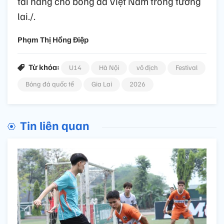
tài năng cho bóng đá Việt Nam trong tương
lai./.
Phạm Thị Hồng Điệp
Từ khóa:
U14
Hà Nội
vô địch
Festival
Bóng đá quốc tế
Gia Lai
2026
Tin liên quan