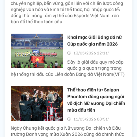
chuyên nghiệp, bền vững, gắn liền với chiến lược công
nghiệp văn hóa và kinh tế thể thao, hội nhập quốc tế;
đồng thời nâng tầm vị thế của Esports Việt Nam trên
bản đồ thể thao toàn cầu.
Khai mạc Giải Bóng đá nữ
Cúp quốc gia năm 2026
13/05/2026 22:11’
Đây là giải đấu quy mô cấp
quốc gia quan trọng trong
hệ thống thi đấu của Liên đoàn Bóng đá Việt Nam(VFF)
Thể thao điện tử: Saigon
Phantom đăng quang ngôi
vô địch Nữ vương Đại chiến
mùa đầu tiên
11/05/2026 08:51’
Ngày Chung kết quốc gia Nữ vương Đại chiến và Đấu
trường Danh vọng mùa Xuân 2026 cũng đã chính thức