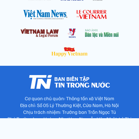
Cơ quan chủ quản: Thông tấn xã Việt Nam
Địa chỉ: Số 05 Lý Thường Kiệt, Cửa Nam, Hà Nội
Chịu trách nhiệm: Trưởng ban Trần Ngọc Tú
Phó Trưởng ban: Hoàng Như Hoa, Nguyễn Văn Nhật, Lê Thị
Thu Hương
Số điện thoại: 024.38257994 - Fax: 024.3826.7981 - Email: