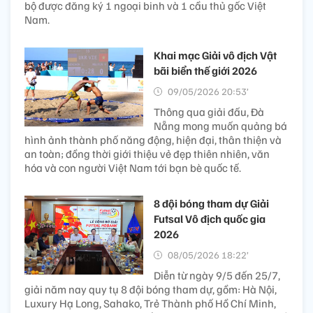
bộ được đăng ký 1 ngoại binh và 1 cầu thủ gốc Việt
Nam.
Khai mạc Giải vô địch Vật
bãi biển thế giới 2026
09/05/2026 20:53’
Thông qua giải đấu, Đà
Nẵng mong muốn quảng bá
hình ảnh thành phố năng động, hiện đại, thân thiện và
an toàn; đồng thời giới thiệu vẻ đẹp thiên nhiên, văn
hóa và con người Việt Nam tới bạn bè quốc tế.
8 đội bóng tham dự Giải
Futsal Vô địch quốc gia
2026
08/05/2026 18:22’
Diễn từ ngày 9/5 đến 25/7,
giải năm nay quy tụ 8 đội bóng tham dự, gồm: Hà Nội,
Luxury Hạ Long, Sahako, Trẻ Thành phố Hồ Chí Minh,