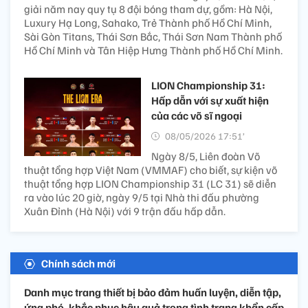
giải năm nay quy tụ 8 đội bóng tham dự, gồm: Hà Nội,
Luxury Hạ Long, Sahako, Trẻ Thành phố Hồ Chí Minh,
Sài Gòn Titans, Thái Sơn Bắc, Thái Sơn Nam Thành phố
Hồ Chí Minh và Tân Hiệp Hưng Thành phố Hồ Chí Minh.
LION Championship 31:
Hấp dẫn với sự xuất hiện
của các võ sĩ ngoại
08/05/2026 17:51’
Ngày 8/5, Liên đoàn Võ
thuật tổng hợp Việt Nam (VMMAF) cho biết, sự kiện võ
thuật tổng hợp LION Championship 31 (LC 31) sẽ diễn
ra vào lúc 20 giờ, ngày 9/5 tại Nhà thi đấu phường
Xuân Đỉnh (Hà Nội) với 9 trận đấu hấp dẫn.
Chính sách mới
Danh mục trang thiết bị bảo đảm huấn luyện, diễn tập,
ứng phó, khắc phục hậu quả trong tình trạng khẩn cấp