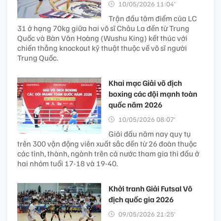
10/05/2026 11:04’
Trận đấu tâm điểm của LC
31 ở hạng 70kg giữa hai võ sĩ Châu La đến từ Trung
Quốc và Bàn Văn Hoàng (Wushu King) kết thúc với
chiến thắng knockout kỹ thuật thuộc về võ sĩ người
Trung Quốc.
Khai mạc Giải vô địch
boxing các đội mạnh toàn
quốc năm 2026
10/05/2026 08:07’
Giải đấu năm nay quy tụ
trên 300 vận động viên xuất sắc đến từ 26 đoàn thuộc
các tỉnh, thành, ngành trên cả nước tham gia thi đấu ở
hai nhóm tuổi 17-18 và 19-40.
Khởi tranh Giải Futsal Vô
địch quốc gia 2026
09/05/2026 21:25’