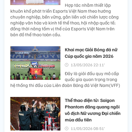
Hợp tác nhằm thiết lập
khuôn khổ phát triển Esports Việt Nam theo hướng
chuyên nghiệp, bền vững, gắn liền với chiến lược công
nghiệp văn hóa và kinh tế thể thao, hội nhập quốc tế;
đồng thời nâng tầm vị thế của Esports Việt Nam trên
bản đồ thể thao toàn cầu.
Khai mạc Giải Bóng đá nữ
Cúp quốc gia năm 2026
13/05/2026 22:11’
Đây là giải đấu quy mô cấp
quốc gia quan trọng trong
hệ thống thi đấu của Liên đoàn Bóng đá Việt Nam(VFF)
Thể thao điện tử: Saigon
Phantom đăng quang ngôi
vô địch Nữ vương Đại chiến
mùa đầu tiên
11/05/2026 08:51’