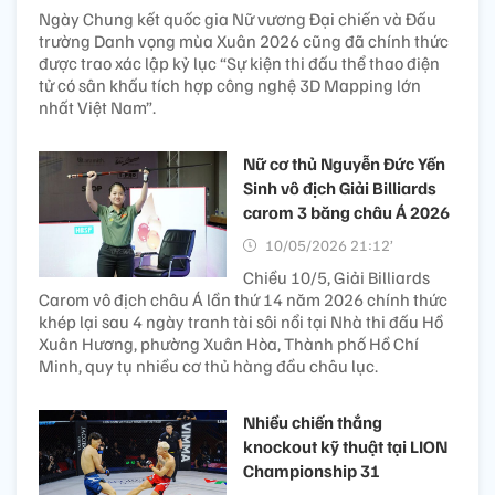
Ngày Chung kết quốc gia Nữ vương Đại chiến và Đấu
trường Danh vọng mùa Xuân 2026 cũng đã chính thức
được trao xác lập kỷ lục “Sự kiện thi đấu thể thao điện
tử có sân khấu tích hợp công nghệ 3D Mapping lớn
nhất Việt Nam”.
Nữ cơ thủ Nguyễn Đức Yến
Sinh vô địch Giải Billiards
carom 3 băng châu Á 2026
10/05/2026 21:12’
Chiều 10/5, Giải Billiards
Carom vô địch châu Á lần thứ 14 năm 2026 chính thức
khép lại sau 4 ngày tranh tài sôi nổi tại Nhà thi đấu Hồ
Xuân Hương, phường Xuân Hòa, Thành phố Hồ Chí
Minh, quy tụ nhiều cơ thủ hàng đầu châu lục.
Nhiều chiến thắng
knockout kỹ thuật tại LION
Championship 31