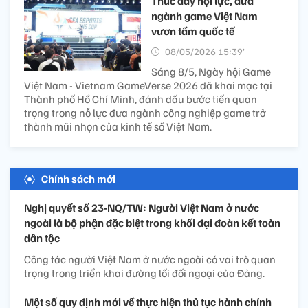
Thúc đẩy nội lực, đưa
ngành game Việt Nam
vươn tầm quốc tế
08/05/2026 15:39’
Sáng 8/5, Ngày hội Game
Việt Nam - Vietnam GameVerse 2026 đã khai mạc tại
Thành phố Hồ Chí Minh, đánh dấu bước tiến quan
trọng trong nỗ lực đưa ngành công nghiệp game trở
thành mũi nhọn của kinh tế số Việt Nam.
Chính sách mới
Nghị quyết số 23-NQ/TW: Người Việt Nam ở nước
ngoài là bộ phận đặc biệt trong khối đại đoàn kết toàn
dân tộc
Công tác người Việt Nam ở nước ngoài có vai trò quan
trọng trong triển khai đường lối đối ngoại của Đảng.
Một số quy định mới về thực hiện thủ tục hành chính