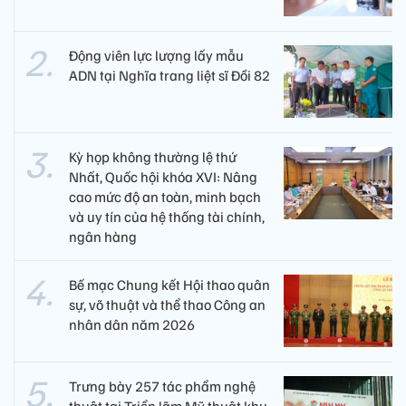
Động viên lực lượng lấy mẫu
ADN tại Nghĩa trang liệt sĩ Đồi 82​
Kỳ họp không thường lệ thứ
Nhất, Quốc hội khóa XVI: Nâng
cao mức độ an toàn, minh bạch
và uy tín của hệ thống tài chính,
ngân hàng
Bế mạc Chung kết Hội thao quân
sự, võ thuật và thể thao Công an
nhân dân năm 2026
Trưng bày 257 tác phẩm nghệ
thuật tại Triển lãm Mỹ thuật khu