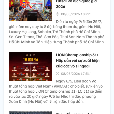
Futsal Vô địch quốc gia
2026
08/05/2026 18:22’
Diễn từ ngày 9/5 đến 25/7,
giải năm nay quy tụ 8 đội bóng tham dự, gồm: Hà Nội,
Luxury Hạ Long, Sahako, Trẻ Thành phố Hồ Chí Minh,
Sài Gòn Titans, Thái Sơn Bắc, Thái Sơn Nam Thành phố
Hồ Chí Minh và Tân Hiệp Hưng Thành phố Hồ Chí Minh.
LION Championship 31:
Hấp dẫn với sự xuất hiện
của các võ sĩ ngoại
08/05/2026 17:51’
Ngày 8/5, Liên đoàn Võ
thuật tổng hợp Việt Nam (VMMAF) cho biết, sự kiện võ
thuật tổng hợp LION Championship 31 (LC 31) sẽ diễn
ra vào lúc 20 giờ, ngày 9/5 tại Nhà thi đấu phường
Xuân Đỉnh (Hà Nội) với 9 trận đấu hấp dẫn.