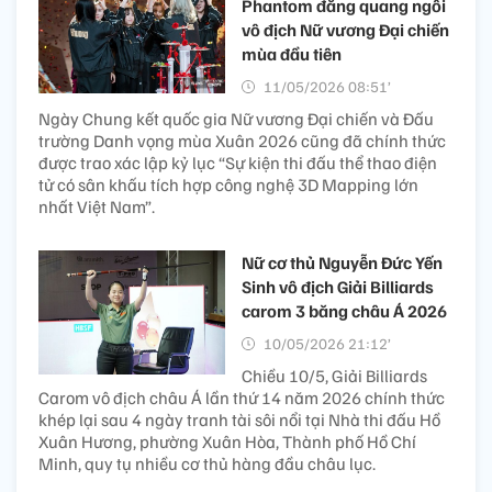
Phantom đăng quang ngôi
vô địch Nữ vương Đại chiến
mùa đầu tiên
11/05/2026 08:51’
Ngày Chung kết quốc gia Nữ vương Đại chiến và Đấu
trường Danh vọng mùa Xuân 2026 cũng đã chính thức
được trao xác lập kỷ lục “Sự kiện thi đấu thể thao điện
tử có sân khấu tích hợp công nghệ 3D Mapping lớn
nhất Việt Nam”.
Nữ cơ thủ Nguyễn Đức Yến
Sinh vô địch Giải Billiards
carom 3 băng châu Á 2026
10/05/2026 21:12’
Chiều 10/5, Giải Billiards
Carom vô địch châu Á lần thứ 14 năm 2026 chính thức
khép lại sau 4 ngày tranh tài sôi nổi tại Nhà thi đấu Hồ
Xuân Hương, phường Xuân Hòa, Thành phố Hồ Chí
Minh, quy tụ nhiều cơ thủ hàng đầu châu lục.