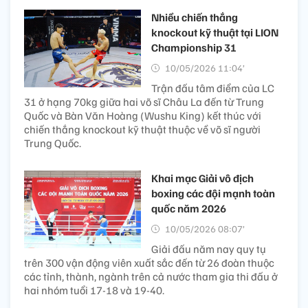
Nhiều chiến thắng
knockout kỹ thuật tại LION
Championship 31
10/05/2026 11:04’
Trận đấu tâm điểm của LC
31 ở hạng 70kg giữa hai võ sĩ Châu La đến từ Trung
Quốc và Bàn Văn Hoàng (Wushu King) kết thúc với
chiến thắng knockout kỹ thuật thuộc về võ sĩ người
Trung Quốc.
Khai mạc Giải vô địch
boxing các đội mạnh toàn
quốc năm 2026
10/05/2026 08:07’
Giải đấu năm nay quy tụ
trên 300 vận động viên xuất sắc đến từ 26 đoàn thuộc
các tỉnh, thành, ngành trên cả nước tham gia thi đấu ở
hai nhóm tuổi 17-18 và 19-40.