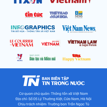
Cơ quan chủ quản: Thông tấn xã Việt Nam
Địa chỉ: Số 05 Lý Thường Kiệt, Cửa Nam, Hà Nội
Chịu trách nhiệm: Trưởng ban Trần Ngọc Tú