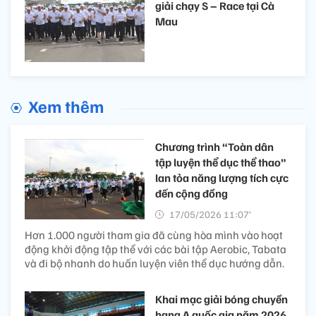
giải chạy S – Race tại Cà
Mau
Xem thêm
Chương trình “Toàn dân
tập luyện thể dục thể thao”
lan tỏa năng lượng tích cực
đến cộng đồng
17/05/2026 11:07’
Hơn 1.000 người tham gia đã cùng hòa mình vào hoạt
động khởi động tập thể với các bài tập Aerobic, Tabata
và đi bộ nhanh do huấn luyện viên thể dục hướng dẫn.
Khai mạc giải bóng chuyền
hạng A quốc gia năm 2026