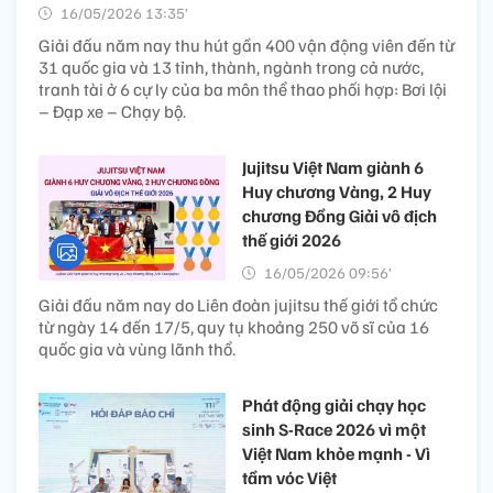
16/05/2026 13:35’
Giải đấu năm nay thu hút gần 400 vận động viên đến từ
31 quốc gia và 13 tỉnh, thành, ngành trong cả nước,
tranh tài ở 6 cự ly của ba môn thể thao phối hợp: Bơi lội
– Đạp xe – Chạy bộ.
Jujitsu Việt Nam giành 6
Huy chương Vàng, 2 Huy
chương Đồng Giải vô địch
thế giới 2026
16/05/2026 09:56’
Giải đấu năm nay do Liên đoàn jujitsu thế giới tổ chức
từ ngày 14 đến 17/5, quy tụ khoảng 250 võ sĩ của 16
quốc gia và vùng lãnh thổ.
Phát động giải chạy học
sinh S-Race 2026 vì một
Việt Nam khỏe mạnh - Vì
tầm vóc Việt