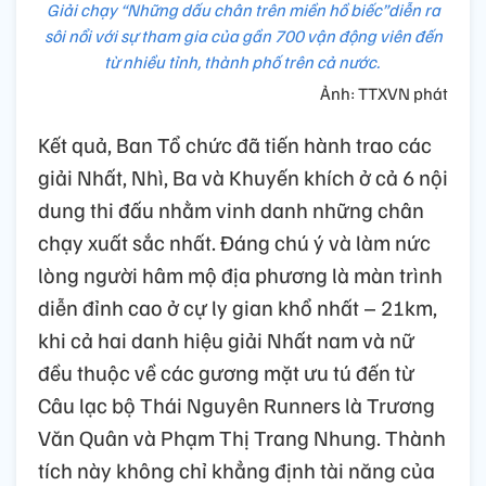
Giải chạy “Những dấu chân trên miền hồ biếc”diễn ra
sôi nổi với sự tham gia của gần 700 vận động viên đến
từ nhiều tỉnh, thành phố trên cả nước.
Ảnh: TTXVN phát
Kết quả, Ban Tổ chức đã tiến hành trao các
giải Nhất, Nhì, Ba và Khuyến khích ở cả 6 nội
dung thi đấu nhằm vinh danh những chân
chạy xuất sắc nhất. Đáng chú ý và làm nức
lòng người hâm mộ địa phương là màn trình
diễn đỉnh cao ở cự ly gian khổ nhất – 21km,
khi cả hai danh hiệu giải Nhất nam và nữ
đều thuộc về các gương mặt ưu tú đến từ
Câu lạc bộ Thái Nguyên Runners là Trương
Văn Quân và Phạm Thị Trang Nhung. Thành
tích này không chỉ khẳng định tài năng của