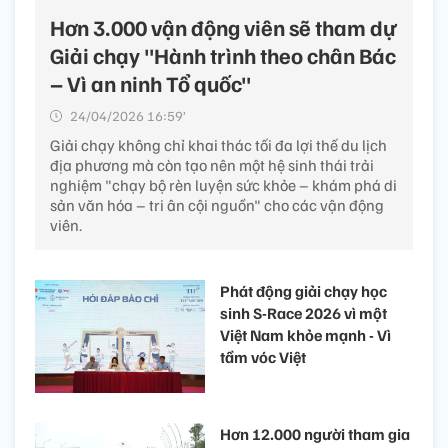
Hơn 3.000 vận động viên sẽ tham dự
Giải chạy "Hành trình theo chân Bác
– Vì an ninh Tổ quốc"
24/04/2026 16:59’
Giải chạy không chỉ khai thác tối đa lợi thế du lịch
địa phương mà còn tạo nên một hệ sinh thái trải
nghiệm "chạy bộ rèn luyện sức khỏe – khám phá di
sản văn hóa – tri ân cội nguồn" cho các vận động
viên.
Phát động giải chạy học
sinh S-Race 2026 vì một
Việt Nam khỏe mạnh - Vì
tầm vóc Việt
Hơn 12.000 người tham gia