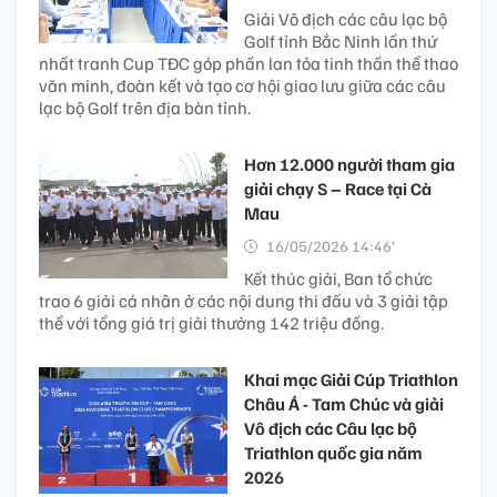
Giải Vô địch các câu lạc bộ
Golf tỉnh Bắc Ninh lần thứ
nhất tranh Cup TĐC góp phần lan tỏa tinh thần thể thao
văn minh, đoàn kết và tạo cơ hội giao lưu giữa các câu
lạc bộ Golf trên địa bàn tỉnh.
Hơn 12.000 người tham gia
giải chạy S – Race tại Cà
Mau
16/05/2026 14:46’
Kết thúc giải, Ban tổ chức
trao 6 giải cá nhân ở các nội dung thi đấu và 3 giải tập
thể với tổng giá trị giải thưởng 142 triệu đồng.
Khai mạc Giải Cúp Triathlon
Châu Á - Tam Chúc và giải
Vô địch các Câu lạc bộ
Triathlon quốc gia năm
2026