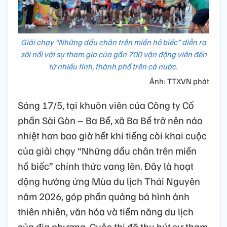
Giải chạy “Những dấu chân trên miền hồ biếc” diễn ra
sôi nổi với sự tham gia của gần 700 vận động viên đến
từ nhiều tỉnh, thành phố trên cả nước.
Ảnh: TTXVN phát
Sáng 17/5, tại khuôn viên của Công ty Cổ
phần Sài Gòn – Ba Bể, xã Ba Bể trở nên náo
nhiệt hơn bao giờ hết khi tiếng còi khai cuộc
của giải chạy “Những dấu chân trên miền
hồ biếc” chính thức vang lên. Đây là hoạt
động hưởng ứng Mùa du lịch Thái Nguyên
năm 2026, góp phần quảng bá hình ảnh
thiên nhiên, văn hóa và tiềm năng du lịch
của địa phương. Cuộc thi đã thu hút sự tham