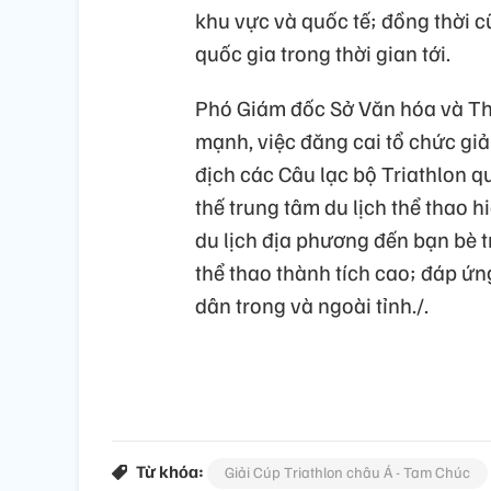
khu vực và quốc tế; đồng thời c
quốc gia trong thời gian tới.
Phó Giám đốc Sở Văn hóa và T
mạnh, việc đăng cai tổ chức giả
địch các Câu lạc bộ Triathlon 
thế trung tâm du lịch thể thao h
du lịch địa phương đến bạn bè tr
thể thao thành tích cao; đáp ứ
dân trong và ngoài tỉnh./.
Từ khóa:
Giải Cúp Triathlon châu Á - Tam Chúc