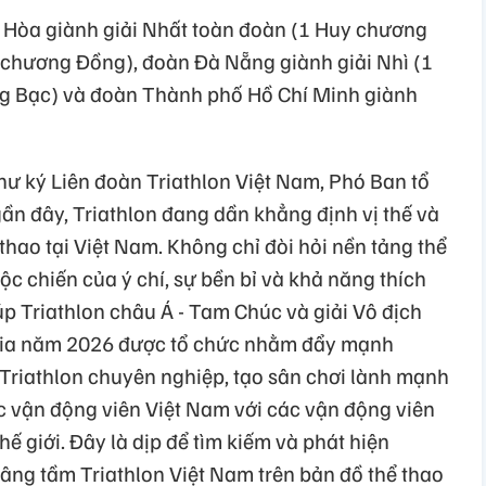
 Hòa giành giải Nhất toàn đoàn (1 Huy chương
 chương Đồng), đoàn Đà Nẵng giành giải Nhì (1
g Bạc) và đoàn Thành phố Hồ Chí Minh giành
 ký Liên đoàn Triathlon Việt Nam, Phó Ban tổ
ần đây, Triathlon đang dần khẳng định vị thế và
thao tại Việt Nam. Không chỉ đòi hỏi nền tảng thể
cuộc chiến của ý chí, sự bền bỉ và khả năng thích
Cúp Triathlon châu Á - Tam Chúc và giải Vô địch
 gia năm 2026 được tổ chức nhằm đẩy mạnh
 Triathlon chuyên nghiệp, tạo sân chơi lành mạnh
ác vận động viên Việt Nam với các vận động viên
ế giới. Đây là dịp để tìm kiếm và phát hiện
âng tầm Triathlon Việt Nam trên bản đồ thể thao