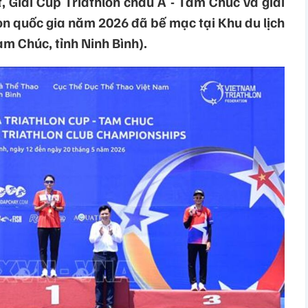
t, Giải Cúp Triathlon châu Á - Tam Chúc và giải
on quốc gia năm 2026 đã bế mạc tại Khu du lịch
 Chúc, tỉnh Ninh Bình).