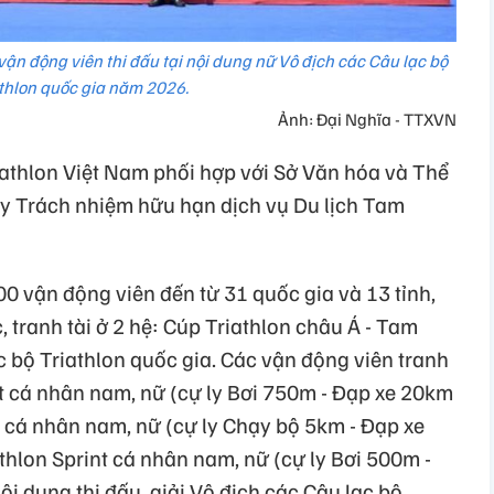
vận động viên thi đấu tại nội dung nữ Vô địch các Câu lạc bộ
thlon quốc gia năm 2026.
Ảnh: Đại Nghĩa - TTXVN
iathlon Việt Nam phối hợp với Sở Văn hóa và Thể
ty Trách nhiệm hữu hạn dịch vụ Du lịch Tam
0 vận động viên đến từ 31 quốc gia và 13 tỉnh,
 tranh tài ở 2 hệ: Cúp Triathlon châu Á - Tam
c bộ Triathlon quốc gia. Các vận động viên tranh
int cá nhân nam, nữ (cự ly Bơi 750m - Đạp xe 20km
t cá nhân nam, nữ (cự ly Chạy bộ 5km - Đạp xe
hlon Sprint cá nhân nam, nữ (cự ly Bơi 500m -
i dung thi đấu, giải Vô địch các Câu lạc bộ