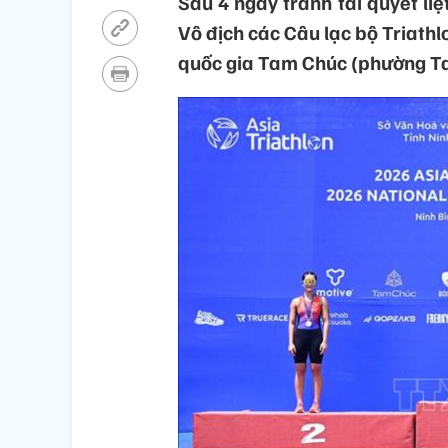
Sau 4 ngày tranh tài quyết liệ
Vô địch các Câu lạc bộ Triathl
quốc gia Tam Chúc (phường Tam