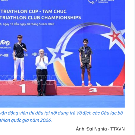
vận động viên thi đấu tại nội dung trẻ Vô địch các Câu lạc bộ
thlon quốc gia năm 2026.
Ảnh: Đại Nghĩa - TTXVN