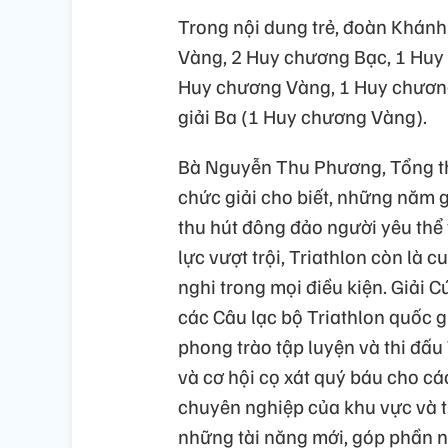
Trong nội dung trẻ, đoàn Khánh
Vàng, 2 Huy chương Bạc, 1 Huy
Huy chương Vàng, 1 Huy chươn
giải Ba (1 Huy chương Vàng).
Bà Nguyễn Thu Phương, Tổng thư
chức giải cho biết, những năm g
thu hút đông đảo người yêu thể 
lực vượt trội, Triathlon còn là 
nghi trong mọi điều kiện. Giải 
các Câu lạc bộ Triathlon quốc
phong trào tập luyện và thi đấu
và cơ hội cọ xát quý báu cho c
chuyên nghiệp của khu vực và th
những tài năng mới, góp phần n