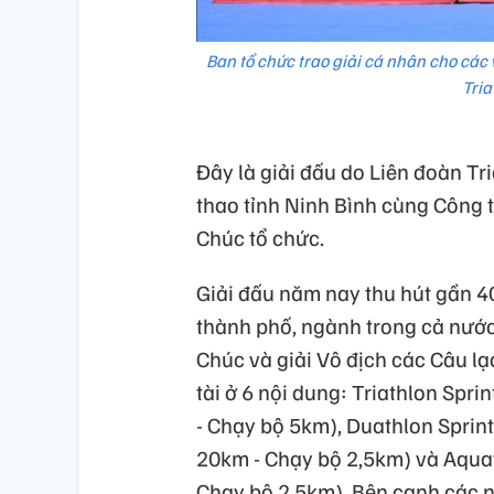
Ban tổ chức trao giải cá nhân cho các 
Tria
Đây là giải đấu do Liên đoàn Tr
thao tỉnh Ninh Bình cùng Công 
Chúc tổ chức.
Giải đấu năm nay thu hút gần 40
thành phố, ngành trong cả nước,
Chúc và giải Vô địch các Câu lạ
tài ở 6 nội dung: Triathlon Spr
- Chạy bộ 5km), Duathlon Sprin
20km - Chạy bộ 2,5km) và Aquat
Chạy bộ 2,5km). Bên cạnh các nộ