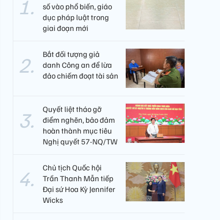
số vào phổ biến, giáo
dục pháp luật trong
giai đoạn mới
Bắt đối tượng giả
danh Công an để lừa
đảo chiếm đoạt tài sản
Quyết liệt tháo gỡ
điểm nghẽn, bảo đảm
hoàn thành mục tiêu
Nghị quyết 57-NQ/TW
Chủ tịch Quốc hội
Trần Thanh Mẫn tiếp
Đại sứ Hoa Kỳ Jennifer
Wicks