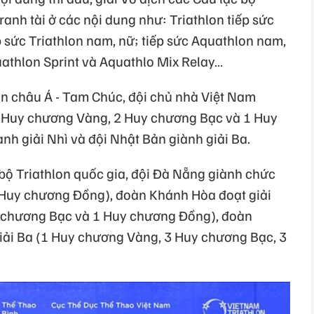
tranh tài ở các nội dung như: Triathlon tiếp sức
p sức Triathlon nam, nữ; tiếp sức Aquathlon nam,
uathlon Sprint và Aquathlo Mix Relay…
on châu Á - Tam Chúc, đội chủ nhà Việt Nam
4 Huy chương Vàng, 2 Huy chương Bạc và 1 Huy
h giải Nhì và đội Nhật Bản giành giải Ba.
 bộ Triathlon quốc gia, đội Đà Nẵng giành chức
 Huy chương Đồng), đoàn Khánh Hòa đoạt giải
 chương Bạc và 1 Huy chương Đồng), đoàn
iải Ba (1 Huy chương Vàng, 3 Huy chương Bạc, 3