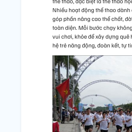
thể thao, đặc biệt là thể thao 
Nhiều hoạt động thể thao dành c
góp phần nâng cao thể chất, đời
toàn diện. Mỗi bước chạy không 
vui chơi, khỏe để xây dựng quê 
hệ trẻ năng động, đoàn kết, tự t