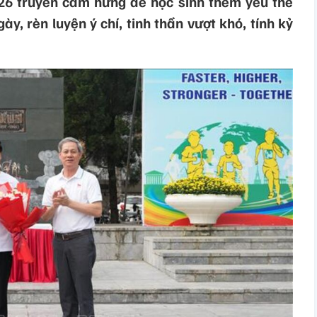
6 truyền cảm hứng để học sinh thêm yêu thể
ày, rèn luyện ý chí, tinh thần vượt khó, tính kỷ