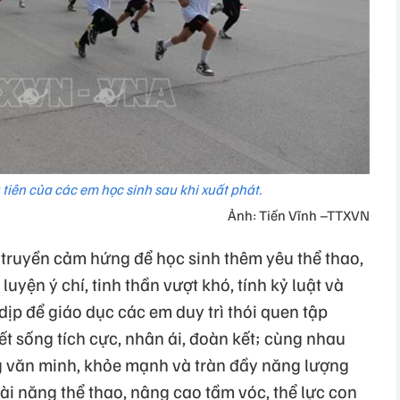
iên của các em học sinh sau khi xuất phát.
Ảnh: Tiến Vĩnh –TTXVN
truyền cảm hứng để học sinh thêm yêu thể thao,
luyện ý chí, tinh thần vượt khó, tính kỷ luật và
dịp để giáo dục các em duy trì thói quen tập
ết sống tích cực, nhân ái, đoàn kết; cùng nhau
 văn minh, khỏe mạnh và tràn đầy năng lượng
ài năng thể thao, nâng cao tầm vóc, thể lực con