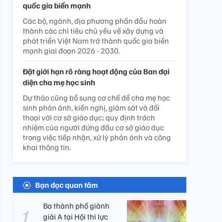
quốc gia biển mạnh
Các bộ, ngành, địa phương phấn đấu hoàn
thành các chỉ tiêu chủ yếu về xây dựng và
phát triển Việt Nam trở thành quốc gia biển
mạnh giai đoạn 2026 - 2030.
Đặt giới hạn rõ ràng hoạt động của Ban đại
diện cha mẹ học sinh
Dự thảo cũng bổ sung cơ chế để cha mẹ học
sinh phản ánh, kiến nghị, giám sát và đối
thoại với cơ sở giáo dục; quy định trách
nhiệm của người đứng đầu cơ sở giáo dục
trong việc tiếp nhận, xử lý phản ánh và công
khai thông tin.
Bạn đọc quan tâm
Ba thành phố giành
giải A tại Hội thi lực