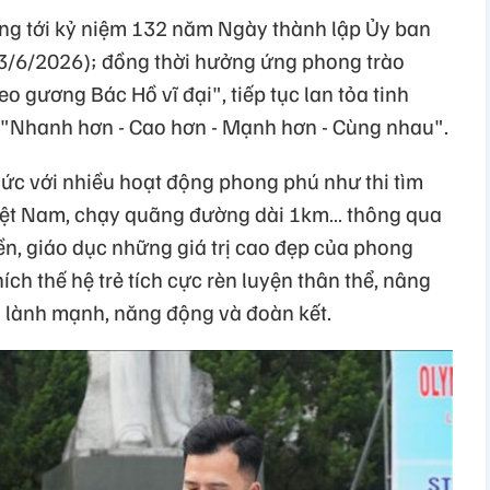
ớng tới kỷ niệm 132 năm Ngày thành lập Ủy ban
23/6/2026); đồng thời hưởng ứng phong trào
o gương Bác Hồ vĩ đại", tiếp tục lan tỏa tinh
"Nhanh hơn - Cao hơn - Mạnh hơn - Cùng nhau".
ức với nhiều hoạt động phong phú như thi tìm
Việt Nam, chạy quãng đường dài 1km… thông qua
n, giáo dục những giá trị cao đẹp của phong
ch thế hệ trẻ tích cực rèn luyện thân thể, nâng
g lành mạnh, năng động và đoàn kết.