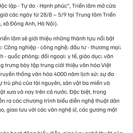
ộc lập - Tự do - Hạnh phúc”, Triển lãm mở cửa
giờ các ngày từ 28/8 – 5/9 tại Trung tâm Triển
 xã Đông Anh, Hà Nội).
Triển lãm sẽ giới thiệu những thành tựu nổi bật
c: Công nghiệp - công nghệ; đầu tư - thương mại;
h - quốc phòng; đối ngoại; y tế, giáo dục; văn
ng trưng bày tập trung ciới thiệu văn hóa Việt
 truyền thống văn hóa 4000 năm lịch sử; sự đa
 trù phú của tài nguyên, sản vật ba miền và
ật xưa và nay trên cả nước. Đặc biệt, trong
ễn ra các chương trình biểu diễn nghệ thuật dân
hảo, giao lưu với các văn nghệ sĩ, các gương mặt
a các hoạt động biểu diễn, giao lưu nghệ thuật của