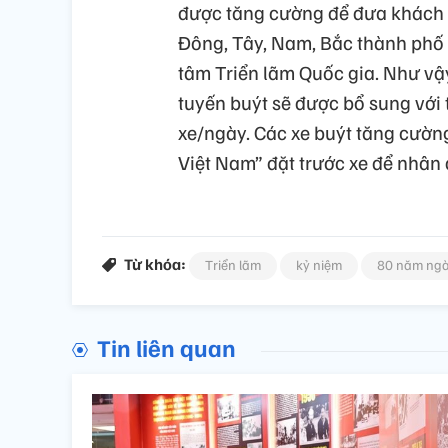
được tăng cường để đưa khách t
Đông, Tây, Nam, Bắc thành phố
tâm Triển lãm Quốc gia. Như vậy,
tuyến buýt sẽ được bổ sung với 
xe/ngày. Các xe buýt tăng cường
Việt Nam” đặt trước xe để nhân 
Từ khóa:
Triển lãm
kỷ niệm
80 năm ngà
Tin liên quan