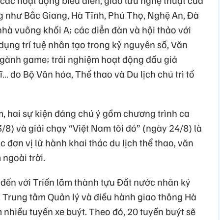
 như Bắc Giang, Hà Tĩnh, Phú Thọ, Nghệ An, Đà
hà vuông khối A; các diễn đàn và hội thảo với
ụng trí tuệ nhân tạo trong kỷ nguyên số, Văn
ngành game; trải nghiệm hoạt động đấu giá
ĩ… do Bộ Văn hóa, Thể thao và Du lịch chủ trì tổ
ãm, hai sự kiện đáng chú ý gồm chương trình ca
8) và giải chạy “Việt Nam tôi đó” (ngày 24/8) là
đơn vị lữ hành khai thác du lịch thể thao, văn
ngoài trời.
đến với Triển lãm thành tựu Đất nước nhân kỷ
Trung tâm Quản lý và điều hành giao thông Hà
 nhiều tuyến xe buýt. Theo đó, 20 tuyến buýt sẽ