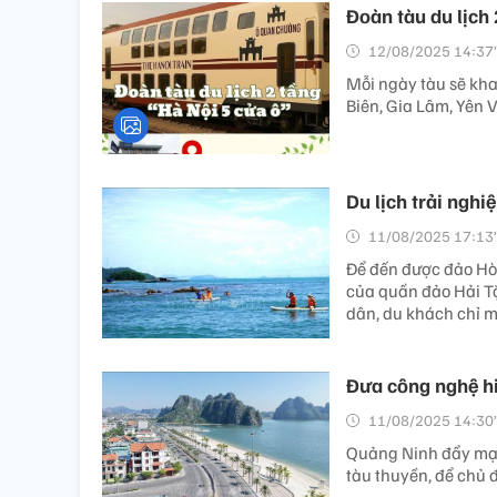
Đoàn tàu du lịch
12/08/2025 14:37’
Mỗi ngày tàu sẽ kha
Biên, Gia Lâm, Yên V
Du lịch trải nghi
11/08/2025 17:13’
Để đến được đảo Hòn
của quần đảo Hải Tặ
dân, du khách chỉ m
Đưa công nghệ hi
11/08/2025 14:30’
Quảng Ninh đẩy mạn
tàu thuyền, để chủ 