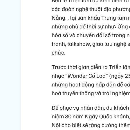
các đoàn nghệ thuật địa phương
Nẵng… tại sân khấu Trung tâm n
những chủ đề thời sự như: Ứng d
hóa số và chuyển đổi số trong 
tranh, talkshow, giao lưu nghệ s
chức.
Trước thời gian diễn ra Triển l
nhạc “Wonder Cổ Loa” (ngày 23/
những hoạt động hấp dẫn để các 
hoá truyền thống và trải nghiệm 
Để phục vụ nhân dân, du khách 
niệm 80 năm Ngày Quốc khánh, 
Nội cho biết sẽ tăng cường thêm