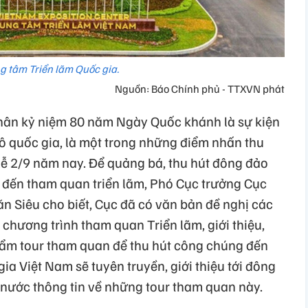
g tâm Triển lãm Quốc gia.
Nguồn: Báo Chính phủ - TTXVN phát
nhân kỷ niệm 80 năm Ngày Quốc khánh là sự kiện
 mô quốc gia, là một trong những điểm nhấn thu
lễ 2/9 năm nay. Để quảng bá, thu hút đông đảo
 đến tham quan triển lãm, Phó Cục trưởng Cục
n Siêu cho biết, Cục đã có văn bản đề nghị các
chương trình tham quan Triển lãm, giới thiệu,
ẩm tour tham quan để thu hút công chúng đến
gia Việt Nam sẽ tuyên truyền, giới thiệu tới đông
nước thông tin về những tour tham quan này.