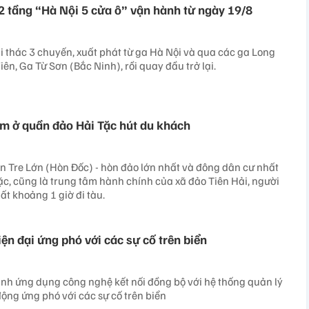
 2 tầng “Hà Nội 5 cửa ô” vận hành từ ngày 19/8
i thác 3 chuyến, xuất phát từ ga Hà Nội và qua các ga Long
iên, Ga Từ Sơn (Bắc Ninh), rồi quay đầu trở lại.
ệm ở quần đảo Hải Tặc hút du khách​
 Tre Lớn (Hòn Đốc) - hòn đảo lớn nhất và đông dân cư nhất
c, cũng là trung tâm hành chính của xã đảo Tiên Hải, người
ất khoảng 1 giờ đi tàu.
ện đại ứng phó với các sự cố trên biển
h ứng dụng công nghệ kết nối đồng bộ với hệ thống quản lý
động ứng phó với các sự cố trên biển