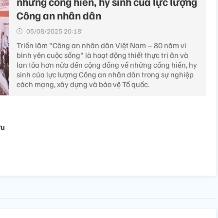
những cống hiến, hy sinh của lực lượng
Công an nhân dân
05/08/2025 20:18’
Triển lãm "Công an nhân dân Việt Nam – 80 năm vì
bình yên cuộc sống" là hoạt động thiết thực tri ân và
lan tỏa hơn nữa đến cộng đồng về những cống hiến, hy
sinh của lực lượng Công an nhân dân trong sự nghiệp
cách mạng, xây dựng và bảo vệ Tổ quốc.
ựu