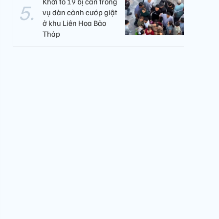
Khởi tố 19 bị can trong
vụ dàn cảnh cướp giật
ở khu Liên Hoa Bảo
Tháp