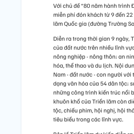
Với chủ đề “80 năm hành trình Đ
miễn phí đón khách từ 9 đến 22 
lãm Quốc gia (đường Trường Sa,
Diễn ra trong thời gian 9 ngày, 
của đất nước trên nhiều lĩnh vự
nông nghiệp - nông thôn; an nin
hóa, thể thao và du lịch. Nội du
Nam - đất nước - con người với
dạng văn hóa của 54 dân tộc; sự
những công trình kiến trúc nổi b
khuôn khổ của Triển lãm còn di
tộc, chiếu phim, hội nghị, hội t
tiêu biểu trong các lĩnh vực.
Bên lề Triển lãm dự kiến diễn r