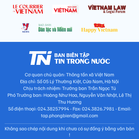
Cơ quan chủ quản: Thông tấn xã Việt Nam
Địa chỉ: Số 05 Lý Thường Kiệt, Cửa Nam, Hà Nội
Chịu trách nhiệm: Trưởng ban Trần Ngọc Tú
Phó Trưởng ban: Hoàng Như Hoa, Nguyễn Văn Nhật, Lê Thị
Thu Hương
Số điện thoại: 024.38257994 - Fax: 024.3826.7981 - Email:
tap.phongbien@gmail.com
Không sao chép nội dung khi chưa có sự đồng ý bằng văn bản
!