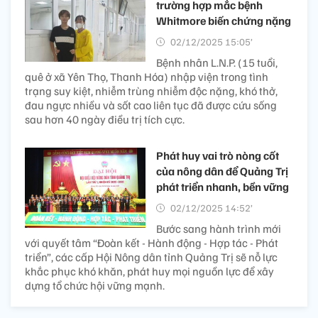
trường hợp mắc bệnh
Whitmore biến chứng nặng
02/12/2025 15:05’
Bệnh nhân L.N.P. (15 tuổi,
quê ở xã Yên Thọ, Thanh Hóa) nhập viện trong tình
trạng suy kiệt, nhiễm trùng nhiễm độc nặng, khó thở,
đau ngực nhiều và sốt cao liên tục đã được cứu sống
sau hơn 40 ngày điều trị tích cực.
Phát huy vai trò nòng cốt
của nông dân để Quảng Trị
phát triển nhanh, bền vững
02/12/2025 14:52’
Bước sang hành trình mới
với quyết tâm “Đoàn kết - Hành động - Hợp tác - Phát
triển”, các cấp Hội Nông dân tỉnh Quảng Trị sẽ nỗ lực
khắc phục khó khăn, phát huy mọi nguồn lực để xây
dựng tổ chức hội vững mạnh.