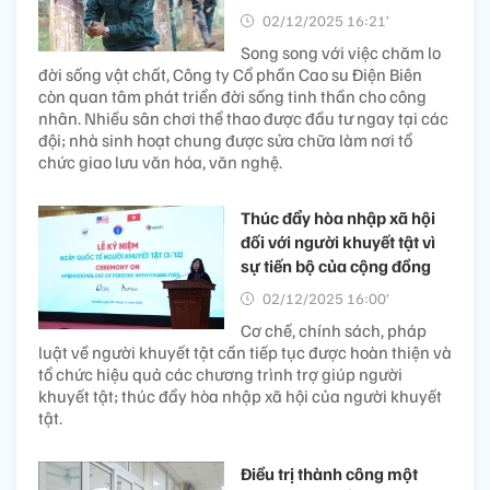
02/12/2025 16:21’
Song song với việc chăm lo
đời sống vật chất, Công ty Cổ phần Cao su Điện Biên
còn quan tâm phát triển đời sống tinh thần cho công
nhân. Nhiều sân chơi thể thao được đầu tư ngay tại các
đội; nhà sinh hoạt chung được sửa chữa làm nơi tổ
chức giao lưu văn hóa, văn nghệ.
Thúc đẩy hòa nhập xã hội
đối với người khuyết tật vì
sự tiến bộ của cộng đồng
02/12/2025 16:00’
Cơ chế, chính sách, pháp
luật về người khuyết tật cần tiếp tục được hoàn thiện và
tổ chức hiệu quả các chương trình trợ giúp người
khuyết tật; thúc đẩy hòa nhập xã hội của người khuyết
tật.
Điều trị thành công một