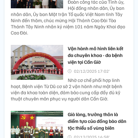
Đoàn công tác của Tỉnh ủy,
Hội đồng nhân dân, Ủy ban
nhân dân, Ủy ban Mặt trận Tổ quốc Việt Nam tỉnh Tây
Ninh đến thăm, chúc mừng Hội Thánh Cao Đài Tòa
Thánh Tây Ninh nhân kỷ niệm 101 năm Ngày Khai đạo
Cao Đài.
Vận hành mô hình liên kết
đa chuyên khoa - đa bệnh
viện tại Cần Giờ
02/12/2025 17:02’
Nhờ cơ chế phối hợp linh
hoạt, Bệnh viện Từ Dũ cơ sở 2 vận hành như một bệnh
viện đa khoa toàn diện, đảm bảo cung cấp đầy đủ kỹ
thuật chuyên môn phục vụ người dân Cần Giờ.
Già làng, trưởng thôn là
điểm tựa của đồng bào dân
tộc thiểu số vùng biên
02/12/2025 16:58’