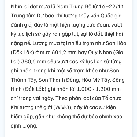
Nhìn lại đợt mưa lũ Nam Trung Bộ từ 16–22/11,
Trung tâm Dự báo khí tượng thủy văn Quốc gia
đánh giá, đây là một hiện tượng cực đoan, vượt
kỷ lục lịch sử gây ra ngập lụt, sạt lở đất, thiệt hại
nặng nề. Lượng mưa tại nhiều trạm như Sơn Hòa
(Đắk Lắk) ở mức 601,2 mm hay Quy Nhơn (Gia
Lai) 380,6 mm đều vượt các kỷ lục lịch sử từng
ghi nhận, trong khi một số trạm khác như Sơn
Thành Tây, Sơn Thành Đông, Hòa Mỹ Tây, Sông
Hinh (Đắk Lắk) ghi nhận tới 1.000 - 1.200 mm
chỉ trong vài ngày. Theo phân loại của Tổ chức
Khí tượng thế giới (WMO), đây là các sự kiện
hiếm gặp, gần như không thể dự báo chính xác
định lượng.