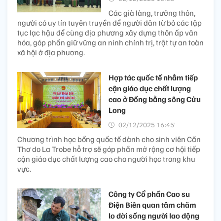
Các già làng, trưởng thôn,
người có uy tín tuyên truyền để người dân từ bỏ các tập
tục lạc hậu để cùng địa phương xây dựng thôn ấp văn
hóa, góp phần giữ vững an ninh chính trị, trật tự an toàn
xã hội ở địa phương.
Hợp tác quốc tế nhằm tiếp
cận giáo dục chất lượng
cao ở Đồng bằng sông Cửu
Long
02/12/2025 16:45’
Chương trình học bổng quốc tế dành cho sinh viên Cần
Thơ do La Trobe hỗ trợ sẽ góp phần mở rộng cơ hội tiếp
cận giáo dục chất lượng cao cho người học trong khu
vực.
Công ty Cổ phần Cao su
Điện Biên quan tâm chăm
lo đời sống người lao động