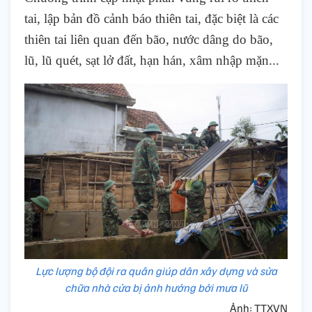
tai, lập bản đồ cảnh báo thiên tai, đặc biệt là các
thiên tai liên quan đến bão, nước dâng do bão,
lũ, lũ quét, sạt lở đất, hạn hán, xâm nhập mặn...
Lực lượng bộ đội ra quân giúp dân xây dựng và sửa
chữa nhà cửa bị ảnh hưởng bởi mưa lũ
Ảnh: TTXVN