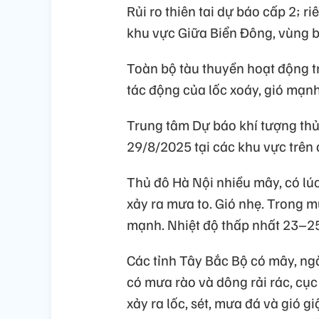
Rủi ro thiên tai dự báo cấp 2; 
khu vực Giữa Biển Đông, vùng b
Toàn bộ tàu thuyền hoạt động tr
tác động của lốc xoáy, gió mạnh
Trung tâm Dự báo khí tượng thủy
29/8/2025 tại các khu vực trên 
Thủ đô Hà Nội nhiều mây, có lúc
xảy ra mưa to. Gió nhẹ. Trong m
mạnh. Nhiệt độ thấp nhất 23–2
Các tỉnh Tây Bắc Bộ có mây, ngà
có mưa rào và dông rải rác, cục
xảy ra lốc, sét, mưa đá và gió 