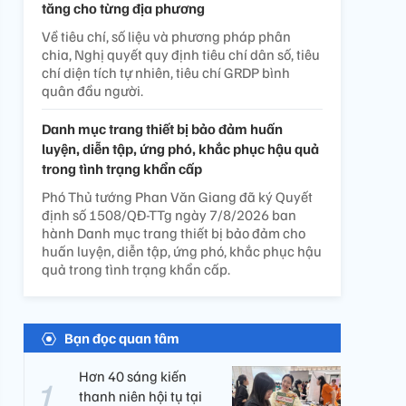
tăng cho từng địa phương
Về tiêu chí, số liệu và phương pháp phân
chia, Nghị quyết quy định tiêu chí dân số, tiêu
chí diện tích tự nhiên, tiêu chí GRDP bình
quân đầu người.
Danh mục trang thiết bị bảo đảm huấn
luyện, diễn tập, ứng phó, khắc phục hậu quả
trong tình trạng khẩn cấp
Phó Thủ tướng Phan Văn Giang đã ký Quyết
định số 1508/QĐ-TTg ngày 7/8/2026 ban
hành Danh mục trang thiết bị bảo đảm cho
huấn luyện, diễn tập, ứng phó, khắc phục hậu
quả trong tình trạng khẩn cấp.
Bạn đọc quan tâm
Hơn 40 sáng kiến
thanh niên hội tụ tại