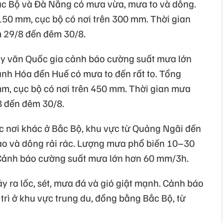
ắc Bộ và Đà Nẵng có mưa vừa, mưa to và dông.
50 mm, cục bộ có nơi trên 300 mm. Thời gian
m 29/8 đến đêm 30/8.
ủy văn Quốc gia cảnh báo cường suất mưa lớn
nh Hóa đến Huế có mưa to đến rất to. Tổng
, cục bộ có nơi trên 450 mm. Thời gian mưa
8 đến đêm 30/8.
ác nơi khác ở Bắc Bộ, khu vực từ Quảng Ngãi đến
 và dông rải rác. Lượng mưa phổ biến 10–30
 Cảnh báo cường suất mưa lớn hơn 60 mm/3h.
 ra lốc, sét, mưa đá và gió giật mạnh. Cảnh báo
 trì ở khu vực trung du, đồng bằng Bắc Bộ, từ