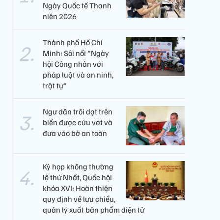
Ngày Quốc tế Thanh
niên 2026
Thành phố Hồ Chí
Minh: Sôi nổi "Ngày
hội Công nhân với
pháp luật và an ninh,
trật tự"
Ngư dân trôi dạt trên
biển được cứu vớt và
đưa vào bờ an toàn
Kỳ họp không thường
lệ thứ Nhất, Quốc hội
khóa XVI: Hoàn thiện
quy định về lưu chiểu,
quản lý xuất bản phẩm điện tử