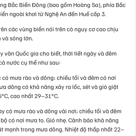
riêng Bắc Biển Đông (bao gồm Hoàng Sa), phía Bắc
iển ngoài khơi từ Nghệ An đến Huế cấp 3.
ên các vùng biển nói trên có nguy cơ cao chịu
 và sóng lớn.
 văn Quốc gia cho biết, thời tiết ngày và đêm
cả nước cụ thể như sau:
 có mưa rào và dông; chiều tối và đêm có nơi
ưa dông có khả năng xảy ra lốc, sét và gió giật
5°C, cao nhất 29–31°C.
y có mưa rào và dông vài nơi; chiều tối và đêm
 bộ có nơi mưa to. Gió nhẹ. Cảnh báo khả năng
giật mạnh trong mưa dông. Nhiệt độ thấp nhất 22–