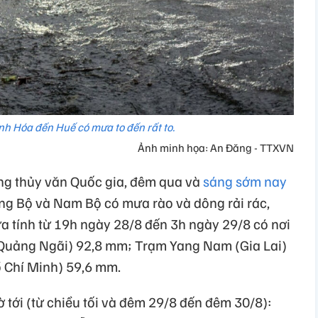
nh Hóa đến Huế có mưa to đến rất to.
Ảnh minh họa: An Đăng - TTXVN
ng thủy văn Quốc gia, đêm qua và
sáng sớm nay
ng Bộ và Nam Bộ có mưa rào và dông rải rác,
a tính từ 19h ngày 28/8 đến 3h ngày 29/8 có nơi
Quảng Ngãi) 92,8 mm; Trạm Yang Nam (Gia Lai)
 Chí Minh) 59,6 mm.
tới (từ chiều tối và đêm 29/8 đến đêm 30/8):