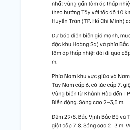
nhất vùng gần tâm áp thấp nhiệt
theo hướng Tây với tốc độ 10 k
Huyền Trân (TP. Hồ Chí Minh) c
Dự báo diễn biến gió mạnh, mưa
đặc khu Hoàng Sa) và phía Bắc 
tâm áp thấp nhiệt đới đi qua cấ
m.
Phía Nam khu vực giữa và Nam 
Tây Nam cấp 6, có lúc cấp 7, gi
Vùng biển từ Khánh Hòa đến TP.
Biển động. Sóng cao 2–3,5 m.
Đêm 29/8, Bắc Vịnh Bắc Bộ và T
giật cấp 7-8. Sóng cao 2–3 m. 