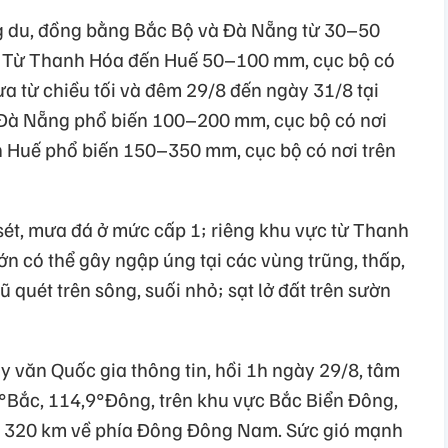
g du, đồng bằng Bắc Bộ và Đà Nẵng từ 30–50
. Từ Thanh Hóa đến Huế 50–100 mm, cục bộ có
a từ chiều tối và đêm 29/8 đến ngày 31/8 tại
 Đà Nẵng phổ biến 100–200 mm, cục bộ có nơi
 Huế phổ biến 150–350 mm, cục bộ có nơi trên
, sét, mưa đá ở mức cấp 1; riêng khu vực từ Thanh
n có thể gây ngập úng tại các vùng trũng, thấp,
ũ quét trên sông, suối nhỏ; sạt lở đất trên sườn
 văn Quốc gia thông tin, hồi 1h ngày 29/8, tâm
4°Bắc, 114,9°Đông, trên khu vực Bắc Biển Đông,
 320 km về phía Đông Đông Nam. Sức gió mạnh