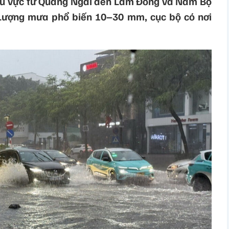
hu vực từ Quảng Ngãi đến Lâm Đồng và Nam Bộ
 Lượng mưa phổ biến 10–30 mm, cục bộ có nơi