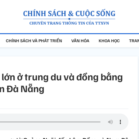
CHÍNH SÁCH VÀ PHÁT TRIỂN
VĂN HÓA
KHOA HỌC
TRAN
 lớn ở trung du và đồng bằng
ến Đà Nẵng