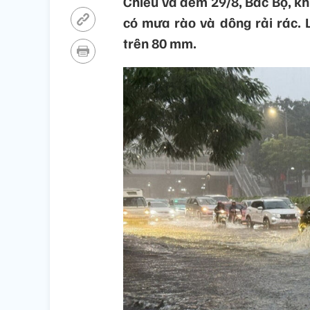
Chiều và đêm 29/8, Bắc Bộ, k
có mưa rào và dông rải rác.
trên 80 mm.