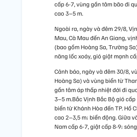
cấp 6-7, vùng gần tâm bão đi qu
cao 3–5 m.
Ngoài ra, ngày và đêm 29/8, Vị
Mau, Cà Mau đến An Giang, vịn
(bao gồm Hoàng Sa, Trường Sa) 
năng lốc xoáy, gió giật mạnh cấp
Cảnh báo, ngày và đêm 30/8, v
Hoàng Sa) và vùng biển từ Than
gần tâm áp thấp nhiệt đới đi qu
3–5 m.Bắc Vịnh Bắc Bộ gió cấp 6
biển từ Khánh Hòa đến TP. Hồ C
cao 2–3,5 m; biển động. Giữa 
Nam cấp 6-7, giật cấp 8-9; són