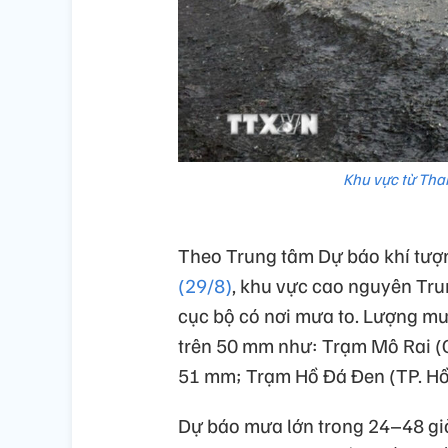
Khu vực từ Tha
Theo Trung tâm Dự báo khí tượ
(29/8)
, khu vực cao nguyên Tru
cục bộ có nơi mưa to. Lượng mư
trên 50 mm như: Trạm Mô Rai (
51 mm; Trạm Hồ Đá Đen (TP. Hồ
Dự báo mưa lớn trong 24–48 giờ 