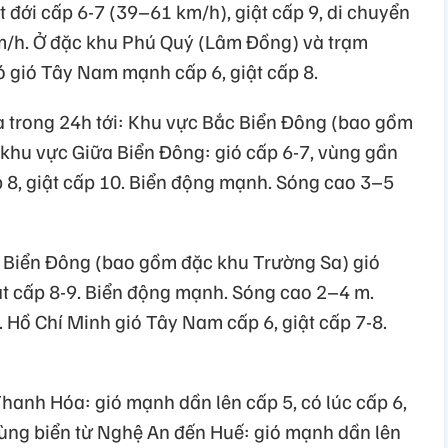
 đới cấp 6-7 (39–61 km/h), giật cấp 9, di chuyển
m/h. Ở đặc khu Phú Quý (Lâm Đồng) và trạm
ó gió Tây Nam mạnh cấp 6, giật cấp 8.
 trong 24h tới: Khu vực Bắc Biển Đông (bao gồm
khu vực Giữa Biển Đông: gió cấp 6-7, vùng gần
p 8, giật cấp 10. Biển động mạnh. Sóng cao 3–5
Biển Đông (bao gồm đặc khu Trường Sa) gió
ật cấp 8-9. Biển động mạnh. Sóng cao 2–4 m.
 Hồ Chí Minh gió Tây Nam cấp 6, giật cấp 7-8.
hanh Hóa: gió mạnh dần lên cấp 5, có lúc cấp 6,
Vùng biển từ Nghệ An đến Huế: gió mạnh dần lên