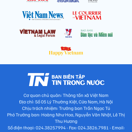
Cơ quan chủ quản: Thông tấn xã Việt Nam
Địa chỉ: Số 05 Lý Thường Kiệt, Cửa Nam, Hà Nội
Chịu trách nhiệm: Trưởng ban Trần Ngọc Tú
Phó Trưởng ban: Hoàng Như Hoa, Nguyễn Văn Nhật, Lê Thị
Thu Hương
Số điện thoại: 024.38257994 - Fax: 024.3826.7981 - Email: