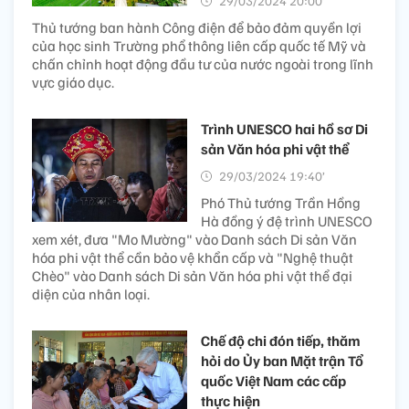
29/03/2024 20:00’
Thủ tướng ban hành Công điện để bảo đảm quyền lợi
của học sinh Trường phổ thông liên cấp quốc tế Mỹ và
chấn chỉnh hoạt động đầu tư của nước ngoài trong lĩnh
vực giáo dục.
Trình UNESCO hai hồ sơ Di
sản Văn hóa phi vật thể
29/03/2024 19:40’
Phó Thủ tướng Trần Hồng
Hà đồng ý đệ trình UNESCO
xem xét, đưa "Mo Mường" vào Danh sách Di sản Văn
hóa phi vật thể cần bảo vệ khẩn cấp và "Nghệ thuật
Chèo" vào Danh sách Di sản Văn hóa phi vật thể đại
diện của nhân loại.
Chế độ chi đón tiếp, thăm
hỏi do Ủy ban Mặt trận Tổ
quốc Việt Nam các cấp
thực hiện