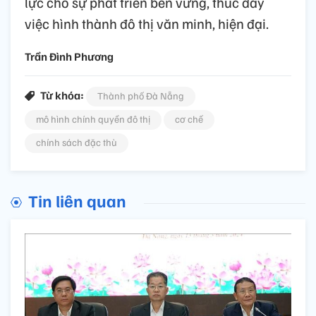
lực cho sự phát triển bền vững, thúc đẩy
việc hình thành đô thị văn minh, hiện đại.
Trần Đình Phương
Từ khóa:
Thành phố Đà Nẵng
mô hình chính quyền đô thị
cơ chế
chính sách đặc thù
Tin liên quan