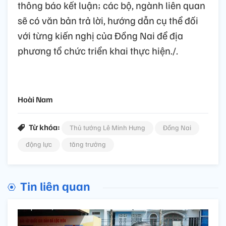
thông báo kết luận; các bộ, ngành liên quan
sẽ có văn bản trả lời, hướng dẫn cụ thể đối
với từng kiến nghị của Đồng Nai để địa
phương tổ chức triển khai thực hiện./.
Hoài Nam
Từ khóa:
Thủ tướng Lê Minh Hưng
Đồng Nai
động lực
tăng trưởng
Tin liên quan