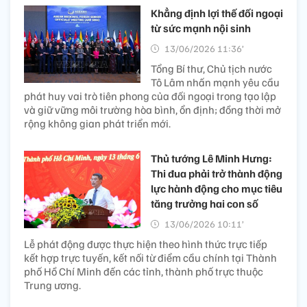
Khẳng định lợi thế đối ngoại
từ sức mạnh nội sinh
13/06/2026 11:36’
Tổng Bí thư, Chủ tịch nước
Tô Lâm nhấn mạnh yêu cầu
phát huy vai trò tiên phong của đối ngoại trong tạo lập
và giữ vững môi trường hòa bình, ổn định; đồng thời mở
rộng không gian phát triển mới.
Thủ tướng Lê Minh Hưng:
Thi đua phải trở thành động
lực hành động cho mục tiêu
tăng trưởng hai con số
13/06/2026 10:11’
Lễ phát động được thực hiện theo hình thức trực tiếp
kết hợp trực tuyến, kết nối từ điểm cầu chính tại Thành
phố Hồ Chí Minh đến các tỉnh, thành phố trực thuộc
Trung ương.