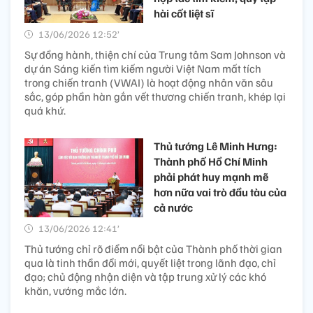
hài cốt liệt sĩ
13/06/2026 12:52’
Sự đồng hành, thiện chí của Trung tâm Sam Johnson và
dự án Sáng kiến tìm kiếm người Việt Nam mất tích
trong chiến tranh (VWAI) là hoạt động nhân văn sâu
sắc, góp phần hàn gắn vết thương chiến tranh, khép lại
quá khứ.
Thủ tướng Lê Minh Hưng:
Thành phố Hồ Chí Minh
phải phát huy mạnh mẽ
hơn nữa vai trò đầu tàu của
cả nước
13/06/2026 12:41’
Thủ tướng chỉ rõ điểm nổi bật của Thành phố thời gian
qua là tinh thần đổi mới, quyết liệt trong lãnh đạo, chỉ
đạo; chủ động nhận diện và tập trung xử lý các khó
khăn, vướng mắc lớn.