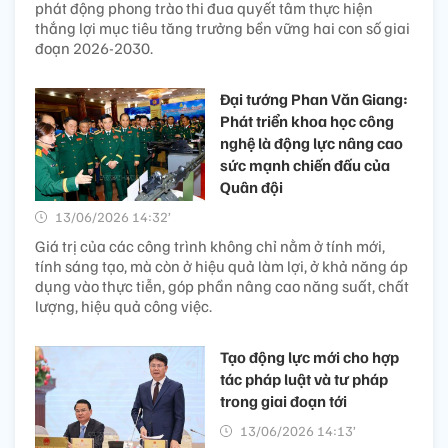
phát động phong trào thi đua quyết tâm thực hiện
thắng lợi mục tiêu tăng trưởng bền vững hai con số giai
đoạn 2026-2030.
Đại tướng Phan Văn Giang:
Phát triển khoa học công
nghệ là động lực nâng cao
sức mạnh chiến đấu của
Quân đội
13/06/2026 14:32’
Giá trị của các công trình không chỉ nằm ở tính mới,
tính sáng tạo, mà còn ở hiệu quả làm lợi, ở khả năng áp
dụng vào thực tiễn, góp phần nâng cao năng suất, chất
lượng, hiệu quả công việc.
Tạo động lực mới cho hợp
tác pháp luật và tư pháp
trong giai đoạn tới
13/06/2026 14:13’