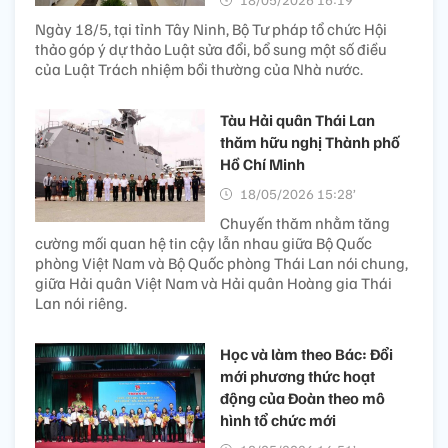
Ngày 18/5, tại tỉnh Tây Ninh, Bộ Tư pháp tổ chức Hội
thảo góp ý dự thảo Luật sửa đổi, bổ sung một số điều
của Luật Trách nhiệm bồi thường của Nhà nước.
Tàu Hải quân Thái Lan
thăm hữu nghị Thành phố
Hồ Chí Minh
18/05/2026 15:28’
Chuyến thăm nhằm tăng
cường mối quan hệ tin cậy lẫn nhau giữa Bộ Quốc
phòng Việt Nam và Bộ Quốc phòng Thái Lan nói chung,
giữa Hải quân Việt Nam và Hải quân Hoàng gia Thái
Lan nói riêng.
Học và làm theo Bác: Đổi
mới phương thức hoạt
động của Đoàn theo mô
hình tổ chức mới