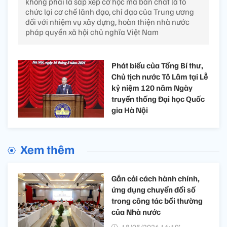
không phải là sắp xếp cơ học mà bản chất là tổ
chức lại cơ chế lãnh đạo, chỉ đạo của Trung ương
đối với nhiệm vụ xây dựng, hoàn thiện nhà nước
pháp quyền xã hội chủ nghĩa Việt Nam
Phát biểu của Tổng Bí thư,
Chủ tịch nước Tô Lâm tại Lễ
kỷ niệm 120 năm Ngày
truyền thống Đại học Quốc
gia Hà Nội
Xem thêm
Gắn cải cách hành chính,
ứng dụng chuyển đổi số
trong công tác bồi thường
của Nhà nước
18/05/2026 16:19’