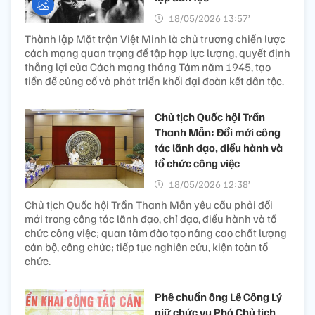
18/05/2026 13:57’
Thành lập Mặt trận Việt Minh là chủ trương chiến lược
cách mạng quan trọng để tập hợp lực lượng, quyết định
thắng lợi của Cách mạng tháng Tám năm 1945, tạo
tiền đề củng cố và phát triển khối đại đoàn kết dân tộc.
Chủ tịch Quốc hội Trần
Thanh Mẫn: Đổi mới công
tác lãnh đạo, điều hành và
tổ chức công việc
18/05/2026 12:38’
Chủ tịch Quốc hội Trần Thanh Mẫn yêu cầu phải đổi
mới trong công tác lãnh đạo, chỉ đạo, điều hành và tổ
chức công việc; quan tâm đào tạo nâng cao chất lượng
cán bộ, công chức; tiếp tục nghiên cứu, kiện toàn tổ
chức.
Phê chuẩn ông Lê Công Lý
giữ chức vụ Phó Chủ tịch