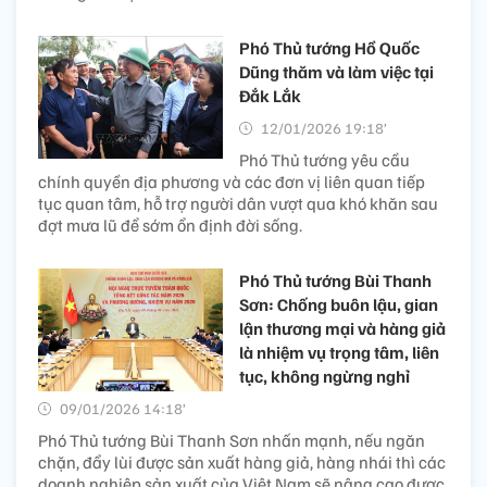
Phó Thủ tướng Hồ Quốc
Dũng thăm và làm việc tại
Đắk Lắk
12/01/2026 19:18’
Phó Thủ tướng yêu cầu
chính quyền địa phương và các đơn vị liên quan tiếp
tục quan tâm, hỗ trợ người dân vượt qua khó khăn sau
đợt mưa lũ để sớm ổn định đời sống.
Phó Thủ tướng Bùi Thanh
Sơn: Chống buôn lậu, gian
lận thương mại và hàng giả
là nhiệm vụ trọng tâm, liên
tục, không ngừng nghỉ
09/01/2026 14:18’
Phó Thủ tướng Bùi Thanh Sơn nhấn mạnh, nếu ngăn
chặn, đẩy lùi được sản xuất hàng giả, hàng nhái thì các
doanh nghiệp sản xuất của Việt Nam sẽ nâng cao được