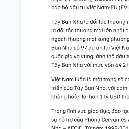
bảo hộ đầu tư Việt Nam-EU (EVI
Tây Ban Nha là đối tác thương 
là đối tác thương mại lớn nhất
ngạch thương mại song phương 
Ban Nha có 97 dự án tại Việt N
quốc gia và vùng lãnh thổ đầu 
Tây Ban Nha với mức vốn 64,2 t
Việt Nam luôn là một trong số c
triển của Tây Ban Nha, với cam
không hoàn lại hơn 1 tỷ USD th
Trong lĩnh vực giáo dục, đào tạ
sự hỗ trợ của Phòng Cervantes 
Nha – AECID. Từ năm 1998-2018