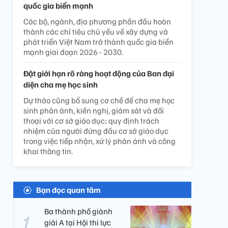
quốc gia biển mạnh
Các bộ, ngành, địa phương phấn đấu hoàn
thành các chỉ tiêu chủ yếu về xây dựng và
phát triển Việt Nam trở thành quốc gia biển
mạnh giai đoạn 2026 - 2030.
Đặt giới hạn rõ ràng hoạt động của Ban đại
diện cha mẹ học sinh
Dự thảo cũng bổ sung cơ chế để cha mẹ học
sinh phản ánh, kiến nghị, giám sát và đối
thoại với cơ sở giáo dục; quy định trách
nhiệm của người đứng đầu cơ sở giáo dục
trong việc tiếp nhận, xử lý phản ánh và công
khai thông tin.
Bạn đọc quan tâm
Ba thành phố giành
giải A tại Hội thi lực