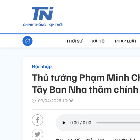
THỜI SỰ
XÃ HỘI
PHÁP LUẬT
Hội nhập
Thủ tướng Phạm Minh Chí
Tây Ban Nha thăm chính
09/04/2025 10:06’