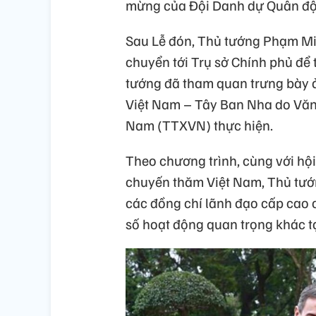
mừng của Đội Danh dự Quân độ
Sau Lễ đón, Thủ tướng Phạm Mi
chuyển tới Trụ sở Chính phủ để 
tướng đã tham quan trưng bày ả
Việt Nam – Tây Ban Nha do Văn 
Nam (TTXVN) thực hiện.
Theo chương trình, cùng với hộ
chuyến thăm Việt Nam, Thủ tướ
các đồng chí lãnh đạo cấp cao 
số hoạt động quan trọng khác t