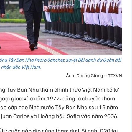
ớng Tây Ban Nha Pedro Sánchez duyệt Đội danh dự Quân đội
nhân dân Việt Nam.
Ảnh: Dương Giang – TTXVN
ớng Tây Ban Nha thăm chính thức Việt Nam kể từ
 ngoại giao vào năm 1977; cũng là chuyến thăm
đạo cấp cao Nhà nước Tây Ban Nha sau 19 năm
 Juan Carlos và Hoàng hậu Sofia vào năm 2006.
 từ cuộc gặp dịp cùng tham dự Hội nghị G20 tại