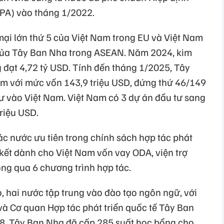
PA) vào tháng 1/2022.
mại lớn thứ 5 của Việt Nam trong EU và Việt Nam
 của Tây Ban Nha trong ASEAN. Năm 2024, kim
đạt 4,72 tỷ USD. Tính đến tháng 1/2025, Tây
am với mức vốn 143,9 triệu USD, đứng thứ 46/149
tư vào Việt Nam. Việt Nam có 3 dự án đầu tư sang
riệu USD.
ác nước ưu tiên trong chính sách hợp tác phát
 kết dành cho Việt Nam vốn vay ODA, viện trợ
ông qua 6 chương trình hợp tác.
o, hai nước tập trung vào đào tạo ngôn ngữ, với
và Cơ quan Hợp tác phát triển quốc tế Tây Ban
, Tây Ban Nha đã cấp 285 suất học bổng cho