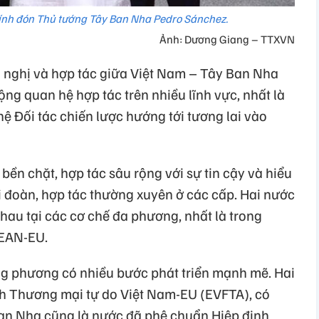
nh đón Thủ tướng Tây Ban Nha Pedro Sánchez.
Ảnh: Dương Giang – TTXVN
 nghị và hợp tác giữa Việt Nam – Tây Ban Nha
ng quan hệ hợp tác trên nhiều lĩnh vực, nhất là
hệ Đối tác chiến lược hướng tới tương lai vào
ền chặt, hợp tác sâu rộng với sự tin cậy và hiểu
i đoàn, hợp tác thường xuyên ở các cấp. Hai nước
nhau tại các cơ chế đa phương, nhất là trong
SEAN-EU.
g phương có nhiều bước phát triển mạnh mẽ. Hai
ịnh Thương mại tự do Việt Nam-EU (EVFTA), có
Ban Nha cũng là nước đã phê chuẩn Hiệp định