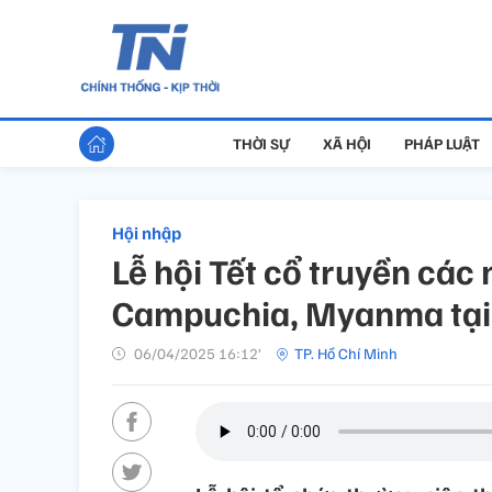
THỜI SỰ
XÃ HỘI
PHÁP LUẬT
Hội nhập
Lễ hội Tết cổ truyền các 
Campuchia, Myanma tại
06/04/2025 16:12’
TP. Hồ Chí Minh