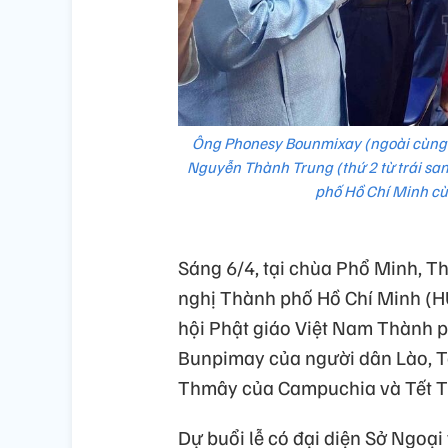
Ông Phonesy Bounmixay (ngoài cùng b
Nguyễn Thành Trung (thứ 2 từ trái sa
phố Hồ Chí Minh cùn
Sáng 6/4, tại chùa Phổ Minh, T
nghị Thành phố Hồ Chí Minh (HU
hội Phật giáo Việt Nam Thành p
Bunpimay của người dân Lào, T
Thmây của Campuchia và Tết 
Dự buổi lễ có đại diện Sở Ngoại