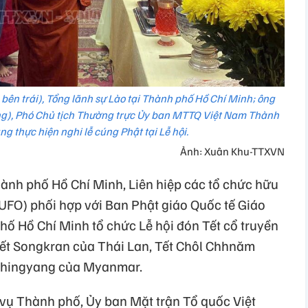
ên trái), Tổng lãnh sự Lào tại Thành phố Hồ Chí Minh; ông
ng), Phó Chủ tịch Thường trực Ủy ban MTTQ Việt Nam Thành
g thực hiện nghi lễ cúng Phật tại Lễ hội.
Ảnh: Xuân Khu-TTXVN
hành phố Hồ Chí Minh, Liên hiệp các tổ chức hữu
FO) phối hợp với Ban Phật giáo Quốc tế Giáo
hố Hồ Chí Minh tổ chức Lễ hội đón Tết cổ truyền
ết Songkran của Thái Lan, Tết Chôl Chhnăm
Thingyang của Myanmar.
 vụ Thành phố, Ủy ban Mặt trận Tổ quốc Việt