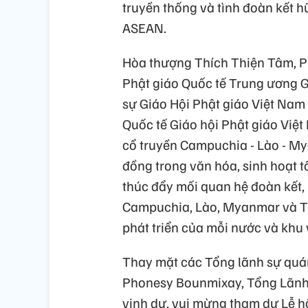
truyền thống và tình đoàn kết h
ASEAN.
Hòa thượng Thích Thiện Tâm, Ph
Phật giáo Quốc tế Trung ương G
sự Giáo Hội Phật giáo Việt Nam
Quốc tế Giáo hội Phật giáo Việt
cổ truyền Campuchia - Lào - My
đồng trong văn hóa, sinh hoạt t
thúc đẩy mối quan hệ đoàn kết,
Campuchia, Lào, Myanmar và Th
phát triển của mỗi nước và khu 
Thay mặt các Tổng lãnh sự quán
Phonesy Bounmixay, Tổng Lãnh 
vinh dự, vui mừng tham dự Lễ h