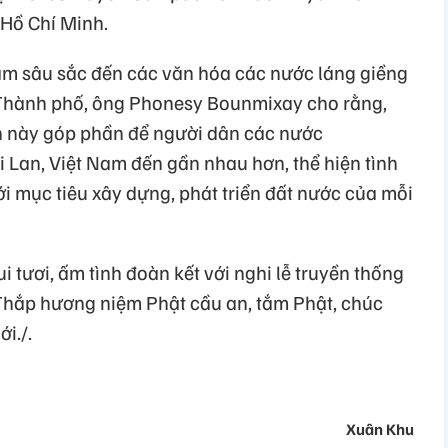
 Hồ Chí Minh.
âm sâu sắc đến các văn hóa các nước láng giềng
Thành phố, ông Phonesy Bounmixay cho rằng,
yền này góp phần để người dân các nước
Lan, Việt Nam đến gần nhau hơn, thể hiện tình
i mục tiêu xây dựng, phát triển đất nước của mỗi
ui tươi, ấm tình đoàn kết với nghi lễ truyền thống
Thắp hương niệm Phật cầu an, tắm Phật, chúc
i./.
Xuân Khu