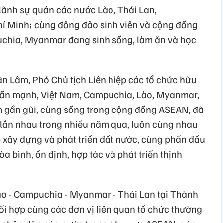
ãnh sự quán các nước Lào, Thái Lan,
í Minh; cùng đông đảo sinh viên và cộng đồng
uchia, Myanmar đang sinh sống, làm ăn và học
uân Lâm, Phó Chủ tịch Liên hiệp các tổ chức hữu
ấn mạnh, Việt Nam, Campuchia, Lào, Myanmar,
m gần gũi, cùng sống trong cộng đồng ASEAN, đã
ỡ lẫn nhau trong nhiều năm qua, luôn cùng nhau
p xây dựng và phát triển đất nước, cùng phấn đấu
a bình, ổn định, hợp tác và phát triển thịnh
Lào - Campuchia - Myanmar - Thái Lan tại Thành
i hợp cùng các đơn vị liên quan tổ chức thường