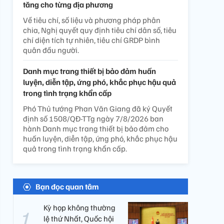
tăng cho từng địa phương
Về tiêu chí, số liệu và phương pháp phân
chia, Nghị quyết quy định tiêu chí dân số, tiêu
chí diện tích tự nhiên, tiêu chí GRDP bình
quân đầu người.
Danh mục trang thiết bị bảo đảm huấn
luyện, diễn tập, ứng phó, khắc phục hậu quả
trong tình trạng khẩn cấp
Phó Thủ tướng Phan Văn Giang đã ký Quyết
định số 1508/QĐ-TTg ngày 7/8/2026 ban
hành Danh mục trang thiết bị bảo đảm cho
huấn luyện, diễn tập, ứng phó, khắc phục hậu
quả trong tình trạng khẩn cấp.
Bạn đọc quan tâm
Kỳ họp không thường
lệ thứ Nhất, Quốc hội