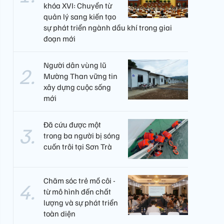
khóa XVI: Chuyển từ
quản lý sang kiến tạo
sự phát triển ngành dầu khí trong giai
đoạn mới
Người dân vùng lũ
Mường Than vững tin
xây dựng cuộc sống
mới
Đã cứu được một
trong ba người bị sóng
cuốn trôi tại Sơn Trà
Chăm sóc trẻ mồ côi -
từ mô hình đến chất
lượng và sự phát triển
toàn diện