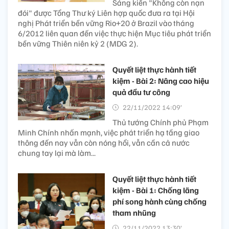
Sáng kiến "Không còn nạn
đói" được Tổng Thư ký Liên hợp quốc đưa ra tại Hội
nghị Phát triển bền vững Rio+20 ở Brazil vào tháng
6/2012 liên quan đến việc thực hiện Mục tiêu phát triển
bền vững Thiên niên kỷ 2 (MDG 2).
Quyết liệt thực hành tiết
kiệm - Bài 2: Nâng cao hiệu
quả đầu tư công
22/11/2022 14:09’
Thủ tướng Chính phủ Phạm
Minh Chính nhấn mạnh, việc phát triển hạ tầng giao
thông đến nay vẫn còn nóng hổi, vẫn cần cả nước
chung tay lại mà làm...
Quyết liệt thực hành tiết
kiệm - Bài 1: Chống lãng
phí song hành cùng chống
tham nhũng
22/11/2022 13:30’