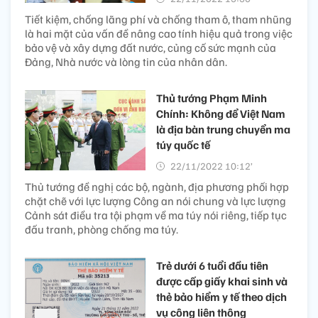
Tiết kiệm, chống lãng phí và chống tham ô, tham nhũng
là hai mặt của vấn đề nâng cao tính hiệu quả trong việc
bảo vệ và xây dựng đất nước, củng cố sức mạnh của
Đảng, Nhà nước và lòng tin của nhân dân.
Thủ tướng Phạm Minh
Chính: Không để Việt Nam
là địa bàn trung chuyển ma
túy quốc tế
22/11/2022 10:12’
Thủ tướng đề nghị các bộ, ngành, địa phương phối hợp
chặt chẽ với lực lượng Công an nói chung và lực lượng
Cảnh sát điều tra tội phạm về ma túy nói riêng, tiếp tục
đấu tranh, phòng chống ma túy.
Trẻ dưới 6 tuổi đầu tiên
được cấp giấy khai sinh và
thẻ bảo hiểm y tế theo dịch
vụ công liên thông