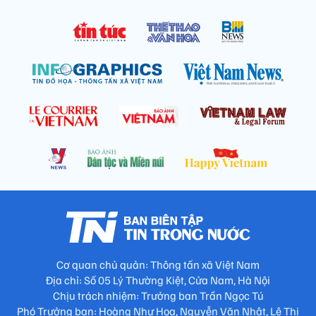
Cơ quan chủ quản: Thông tấn xã Việt Nam
Địa chỉ: Số 05 Lý Thường Kiệt, Cửa Nam, Hà Nội
Chịu trách nhiệm: Trưởng ban Trần Ngọc Tú
Phó Trưởng ban: Hoàng Như Hoa, Nguyễn Văn Nhật, Lê Thị