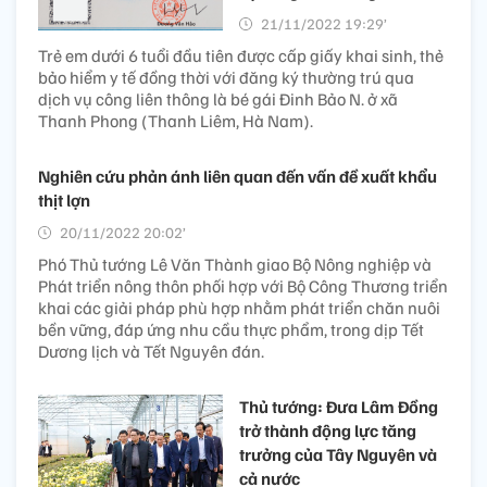
21/11/2022 19:29’
Trẻ em dưới 6 tuổi đầu tiên được cấp giấy khai sinh, thẻ
bảo hiểm y tế đồng thời với đăng ký thường trú qua
dịch vụ công liên thông là bé gái Đinh Bảo N. ở xã
Thanh Phong (Thanh Liêm, Hà Nam).
Nghiên cứu phản ánh liên quan đến vấn đề xuất khẩu
thịt lợn
20/11/2022 20:02’
Phó Thủ tướng Lê Văn Thành giao Bộ Nông nghiệp và
Phát triển nông thôn phối hợp với Bộ Công Thương triển
khai các giải pháp phù hợp nhằm phát triển chăn nuôi
bền vững, đáp ứng nhu cầu thực phẩm, trong dịp Tết
Dương lịch và Tết Nguyên đán.
Thủ tướng: Đưa Lâm Đồng
trở thành động lực tăng
trưởng của Tây Nguyên và
cả nước