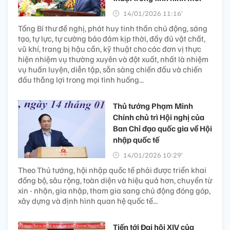
14/01/2026 11:16’
Tổng Bí thư đề nghị, phát huy tinh thần chủ động, sáng
tạo, tự lực, tự cường bảo đảm kịp thời, đầy đủ vật chất,
vũ khí, trang bị hậu cần, kỹ thuật cho các đơn vị thực
hiện nhiệm vụ thường xuyên và đột xuất, nhất là nhiệm
vụ huấn luyện, diễn tập, sẵn sàng chiến đấu và chiến
đấu thắng lợi trong mọi tình huống...
Thủ tướng Phạm Minh
Chính chủ trì Hội nghị của
Ban Chỉ đạo quốc gia về Hội
nhập quốc tế
14/01/2026 10:29’
Theo Thủ tướng, hội nhập quốc tế phải được triển khai
đồng bộ, sâu rộng, toàn diện và hiệu quả hơn, chuyển từ
xin - nhận, gia nhập, tham gia sang chủ động đóng góp,
xây dựng và định hình quan hệ quốc tế...
Tiến tới Đại hội XIV của