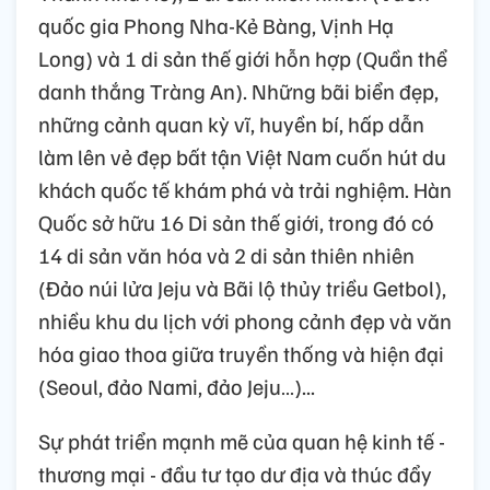
quốc gia Phong Nha-Kẻ Bàng, Vịnh Hạ
Long) và 1 di sản thế giới hỗn hợp (Quần thể
danh thắng Tràng An). Những bãi biển đẹp,
những cảnh quan kỳ vĩ, huyền bí, hấp dẫn
làm lên vẻ đẹp bất tận Việt Nam cuốn hút du
khách quốc tế khám phá và trải nghiệm. Hàn
Quốc sở hữu 16 Di sản thế giới, trong đó có
14 di sản văn hóa và 2 di sản thiên nhiên
(Đảo núi lửa Jeju và Bãi lộ thủy triều Getbol),
nhiều khu du lịch với phong cảnh đẹp và văn
hóa giao thoa giữa truyền thống và hiện đại
(Seoul, đảo Nami, đảo Jeju…)...
Sự phát triển mạnh mẽ của quan hệ kinh tế -
thương mại - đầu tư tạo dư địa và thúc đẩy