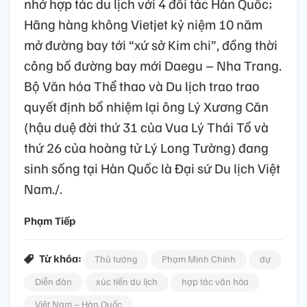
nhớ hợp tác du lịch với 4 đối tác Hàn Quốc;
Hãng hàng không Vietjet kỷ niệm 10 năm
mở đường bay tới “xứ sở Kim chi”, đồng thời
công bố đường bay mới Daegu – Nha Trang.
Bộ Văn hóa Thể thao và Du lịch trao trao
quyết định bổ nhiệm lại ông Lý Xương Căn
(hậu duệ đời thứ 31 của Vua Lý Thái Tổ và
thứ 26 của hoàng tử Lý Long Tường) đang
sinh sống tại Hàn Quốc là Đại sứ Du lịch Việt
Nam./.
Phạm Tiếp
Từ khóa:
Thủ tướng
Phạm Minh Chính
dự
Diễn đàn
xúc tiến du lịch
hợp tác văn hóa
Việt Nam – Hàn Quốc