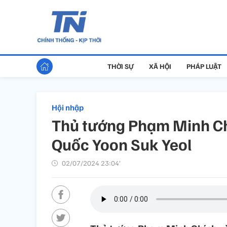
THỜI SỰ
XÃ HỘI
PHÁP LUẬT
Hội nhập
Thủ tướng Phạm Minh Ch
Quốc Yoon Suk Yeol
02/07/2024 23:04’