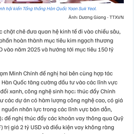
h hội kiến Tổng thống Hàn Quốc Yoon Suk Yeol.
Ảnh: Dương Giang - TTXVN
c chặt chẽ đưa quan hệ kinh tế đi vào chiều sâu,
p phần hoàn thành mục tiêu kim ngạch thương
D vào năm 2025 và hướng tới mục tiêu 150 tỷ
hạm Minh Chính đề nghị hai bên cùng hợp tác
 Hàn Quốc tăng cường đầu tư vào các lĩnh vực
 đổi xanh, công nghệ sinh học; thúc đẩy Chính
ư các dự án có hàm lượng công nghệ cao, có giá
ạo nguồn nhân lực trong các lĩnh vực bán dẫn,
I); đề nghị thúc đẩy các khoản vay thông qua Quỹ
F) trị giá 2 tỷ USD và điều kiện vay không ràng