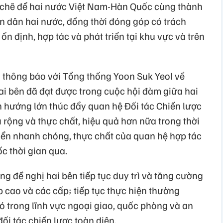
t chẽ để hai nước Việt Nam-Hàn Quốc cùng thành
ân dân hai nước, đồng thời đóng góp có trách
 ổn định, hợp tác và phát triển tại khu vực và trên
thông báo với Tổng thống Yoon Suk Yeol về
i bên đã đạt được trong cuộc hội đàm giữa hai
hướng lớn thúc đẩy quan hệ Đối tác Chiến lược
u rộng và thực chất, hiệu quả hơn nữa trong thời
riển nhanh chóng, thực chất của quan hệ hợp tác
 thời gian qua.
 đề nghị hai bên tiếp tục duy trì và tăng cường
 cao và các cấp; tiếp tục thực hiện thường
ó trong lĩnh vực ngoại giao, quốc phòng và an
ối tác chiến lược toàn diện.