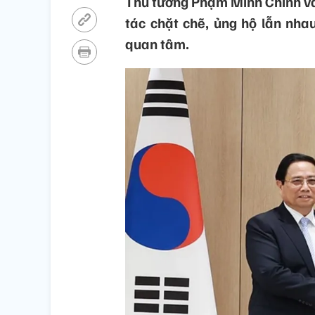
Thủ tướng Phạm Minh Chính và 
tác chặt chẽ, ủng hộ lẫn nha
quan tâm.