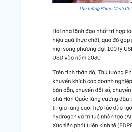
Thủ tướng Phạm Minh Chín
Hai nhà lãnh đạo nhất trí hợp tá
hiệu quả thực chất, qua đó gó
mại song phương đạt 100 tỷ US
USD vào năm 2030.
Trên tinh thần đó, Thủ tướng P
khuyến khích các doanh nghiệp
bán dẫn, chuyển đổi số, chuyển
phủ Hàn Quốc tăng cường đầu t
trị gia tăng cao; hợp tác đào t
hydrogen và trí tuệ nhân tạo (A
Xúc tiến phát triển kinh tế (EDP