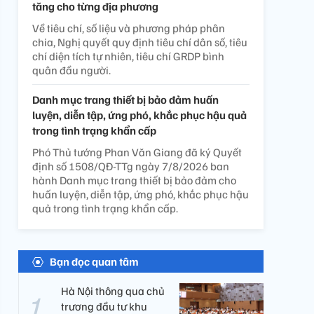
tăng cho từng địa phương
Về tiêu chí, số liệu và phương pháp phân
chia, Nghị quyết quy định tiêu chí dân số, tiêu
chí diện tích tự nhiên, tiêu chí GRDP bình
quân đầu người.
Danh mục trang thiết bị bảo đảm huấn
luyện, diễn tập, ứng phó, khắc phục hậu quả
trong tình trạng khẩn cấp
Phó Thủ tướng Phan Văn Giang đã ký Quyết
định số 1508/QĐ-TTg ngày 7/8/2026 ban
hành Danh mục trang thiết bị bảo đảm cho
huấn luyện, diễn tập, ứng phó, khắc phục hậu
quả trong tình trạng khẩn cấp.
Bạn đọc quan tâm
Hà Nội thông qua chủ
trương đầu tư khu