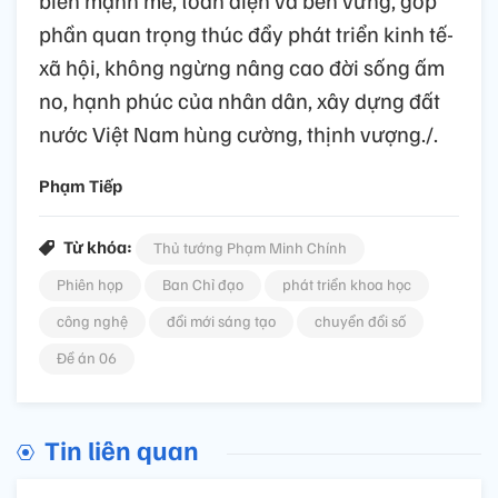
biến mạnh mẽ, toàn diện và bền vững, góp
phần quan trọng thúc đẩy phát triển kinh tế-
xã hội, không ngừng nâng cao đời sống ấm
no, hạnh phúc của nhân dân, xây dựng đất
nước Việt Nam hùng cường, thịnh vượng./.
Phạm Tiếp
Từ khóa:
Thủ tướng Phạm Minh Chính
Phiên họp
Ban Chỉ đạo
phát triển khoa học
công nghệ
đổi mới sáng tạo
chuyển đổi số
Đề án 06
Tin liên quan