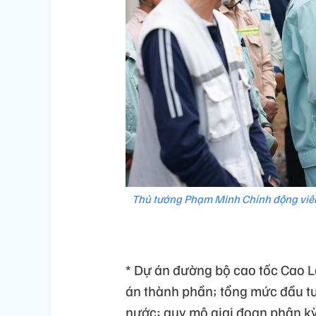
Thủ tướng Phạm Minh Chính động viên
* Dự án đường bộ cao tốc Cao L
án thành phần; tổng mức đầu t
nước; quy mô giai đoạn phân kỳ