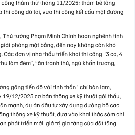
i công thảm thử tháng 11/2025; thảm bê tông
 thi công dỡ tải, vừa thi công kết cấu mặt đường
án, Thủ tướng Phạm Minh Chính hoan nghênh tỉnh
t giải phóng mặt bằng, đến nay không còn khó
 Các đơn vị nhà thầu triển khai thi công “3 ca, 4
thủ làm đêm”, “ăn tranh thủ, ngủ khẩn trương,
ờng găng tiến độ với tinh thần "chỉ bàn làm,
y 19/12/2025 cơ bản thông xe kỹ thuật gói thầu,
ấn mạnh, dự án đầu tư xây dựng đường bộ cao
ăng thông xe kỹ thuật, đưa vào khai thác sớm chỉ
an phát triển mới, giá trị gia tăng của đất tăng