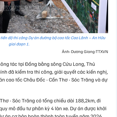
tiến độ thi công Dự án đường bộ cao tốc Cao Lãnh – An Hữu
giai đoạn 1.
Ảnh: Dương Giang-TTXVN
công tác tại Đồng bằng sông Cửu Long, Thủ
 đã kiểm tra thi công, giải quyết các kiến nghị,
án cao tốc Châu Đốc - Cần Thơ - Sóc Trăng và dự
Thơ - Sóc Trăng có tổng chiều dài 188,2km, đi
 quy mô đầu tư phân kỳ 4 làn xe. Dự án được khởi
dự án cơ bản hoàn thành toàn tuyến năm 2026