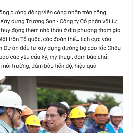
tăng cường động viên công nhân trên công
 Xây dựng Trường Sơn - Công ty Cổ phần vật tư
24 huy động thêm nhà thầu ở địa phương tham gia
ặt trận Tổ quốc, các đoàn thể... tích cực vào
nh Dự án đầu tư xây dựng đường bộ cao tốc Châu
bảo các yêu cầu kỹ, mỹ thuật, đảm bảo chất
h môi trường, đảm bảo tiến độ, hiệu quả