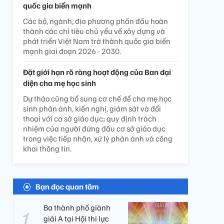
quốc gia biển mạnh
Các bộ, ngành, địa phương phấn đấu hoàn
thành các chỉ tiêu chủ yếu về xây dựng và
phát triển Việt Nam trở thành quốc gia biển
mạnh giai đoạn 2026 - 2030.
Đặt giới hạn rõ ràng hoạt động của Ban đại
diện cha mẹ học sinh
Dự thảo cũng bổ sung cơ chế để cha mẹ học
sinh phản ánh, kiến nghị, giám sát và đối
thoại với cơ sở giáo dục; quy định trách
nhiệm của người đứng đầu cơ sở giáo dục
trong việc tiếp nhận, xử lý phản ánh và công
khai thông tin.
Bạn đọc quan tâm
Ba thành phố giành
giải A tại Hội thi lực