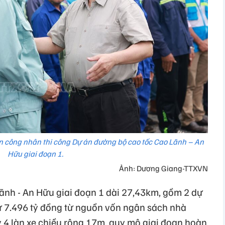
 công nhân thi công Dự án đường bộ cao tốc Cao Lãnh – An
Hữu giai đoạn 1.
Ảnh: Dương Giang-TTXVN
ãnh - An Hữu giai đoạn 1 dài 27,43km, gồm 2 dự
ư 7.496 tỷ đồng từ nguồn vốn ngân sách nhà
 4 làn xe chiều rộng 17m, quy mô giai đoạn hoàn