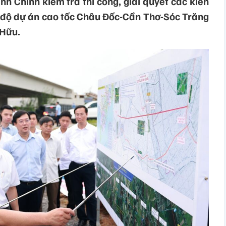
 Chính kiểm tra thi công, giải quyết các kiến
n độ dự án cao tốc Châu Đốc-Cần Thơ-Sóc Trăng
 Hữu.