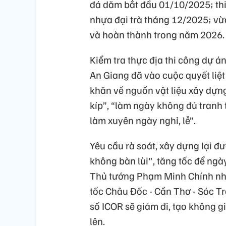
đá dăm bắt đầu 01/10/2025; th
nhựa đại trà tháng 12/2025; vừa
và hoàn thành trong năm 2026.
Kiểm tra thực địa thi công dự 
An Giang đã vào cuộc quyết liệ
khăn về nguồn vật liệu xây dựng.
kíp”, “làm ngày không đủ tranh 
làm xuyên ngày nghỉ, lễ”.
Yêu cầu rà soát, xây dựng lại đư
không bàn lùi", tăng tốc để ngà
Thủ tướng Phạm Minh Chính nh
tốc Châu Đốc - Cần Thơ - Sóc Tr
số ICOR sẽ giảm đi, tạo không gi
lên.