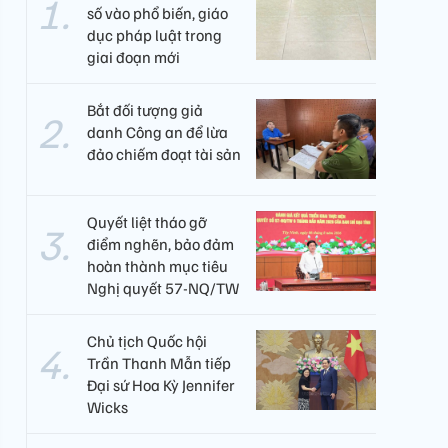
số vào phổ biến, giáo
dục pháp luật trong
giai đoạn mới
Bắt đối tượng giả
danh Công an để lừa
đảo chiếm đoạt tài sản
Quyết liệt tháo gỡ
điểm nghẽn, bảo đảm
hoàn thành mục tiêu
Nghị quyết 57-NQ/TW
Chủ tịch Quốc hội
Trần Thanh Mẫn tiếp
Đại sứ Hoa Kỳ Jennifer
Wicks