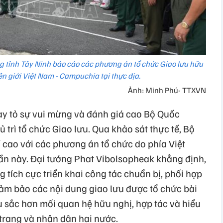
g tỉnh Tây Ninh báo cáo các phương án tổ chức Giao lưu hữu
n giới Việt Nam - Campuchia tại thực địa.
Ảnh: Minh Phú- TTXVN
ày tỏ sự vui mừng và đánh giá cao Bộ Quốc
 trì tổ chức Giao lưu. Qua khảo sát thực tế, Bộ
cao với các phương án tổ chức do phía Việt
ần này. Đại tướng Phat Vibolsopheak khẳng định,
ích cực triển khai công tác chuẩn bị, phối hợp
đảm bảo các nội dung giao lưu được tổ chức bài
u sắc hơn mối quan hệ hữu nghị, hợp tác và hiểu
 trang và nhân dân hai nước.