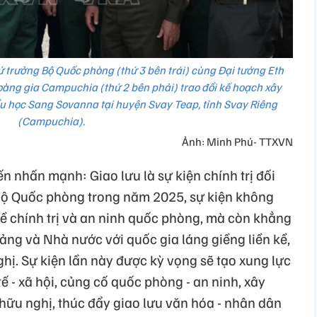
trưởng Bộ Quốc phòng (thứ 3 bên trái) cùng Đại tướng Eth
oàng gia Campuchia (thứ 2 bên phải) trao đổi kế hoạch xây
ểu học Sang Sovanna tại huyện Svay Teap, tỉnh Svay Riêng
(Campuchia).
Ảnh: Minh Phú- TTXVN
nhấn mạnh: Giao lưu là sự kiện chính trị đối
Bộ Quốc phòng trong năm 2025, sự kiện không
về chính trị và an ninh quốc phòng, mà còn khẳng
ảng và Nhà nước với quốc gia láng giềng liền kề,
hị. Sự kiện lần này được kỳ vọng sẽ tạo xung lực
tế - xã hội, củng cố quốc phòng - an ninh, xây
hữu nghị, thúc đẩy giao lưu văn hóa - nhân dân