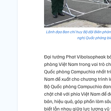
Lãnh đạo Ban chỉ huy Bộ đội Biên phòn
nghị Quốc phòng biê
Đại tướng Phat Vibolsopheak b
phòng Việt Nam trong vai trò chủ
Quốc phòng Campuchia nhất trí 
Nam đề xuất cho chương trình l
Bộ Quốc phòng Campuchia đang t
chặt chẽ với phía Việt Nam để 
bản, hiệu quả, góp phần làm sâ
biết lẫn nhau giữa lực lượng vũ